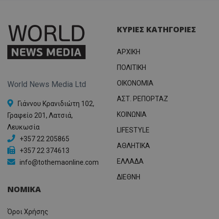
χρησιμ
.adform.net
μήνας
ρυθμ
.twitter.com
για τον
το Tw
προσδι
αναγ
συχνότ
να π
επισκέ
ΚΥΡΙΕΣ ΚΑΤΗΓΟΡΙΕΣ
τον 
τον τρ
του 
οποίο 
επισκέπ
ΑΡΧΙΚΗ
πρόσβα
ιστοσε
ΠΟΛΙΤΙΚΗ
Συλλέγε
για τις
του χρ
OIKONOMIA
World News Media Ltd
ιστοσε
ποιες σ
ΑΣΤ. ΡΕΠΟΡΤΑΖ
έχουν 
Γιάννου Κρανιδιώτη 102,
ΚΟΙΝΩΝΙΑ
Γραφείο 201, Λατσιά,
_ga_J7RS52TMNC
.tothemaonline.com
1 χρόνος 1
Αυτό τ
μήνας
χρησιμ
Λευκωσία
LIFESTYLE
από το
Analyti
+357 22 205865
διατήρ
ΑΘΛΗΤΙΚΑ
+357 22 374613
κατάσ
περιόδ
ΕΛΛΑΔΑ
info@tothemaonline.com
σύνδεσ
ΔΙΕΘΝΗ
ΝΟΜΙΚΑ
Όροι Χρήσης