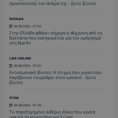
προστατεύσει τον άνδρα της - Δείτε βίντεο
ΕΛΛΑΔΑ
06.08.2026 - 07:29
Στην Ελλάδα φθάνει σήμερα η 46χρονη από τη
Βρετανία που κατηγορείται για τον εμπρησμό
στη Marfin
msToken
.tiktok.com
LIKE ONLINE
06.08.2026 - 07:20
Εντυπωσιακό βίντεο: Η στιγμή που γιγαντιαίο
παγόβουνο τουμπάρει στον ωκεανό - Δείτε
βίντεο
ΥΓΕΙΑ
06.08.2026 - 07:18
Το παρεξηγημένο αιθέριο έλαιο που κρατά
μακριά τα κουνούπια για 3 ώρες
CookieScriptConsent
CookieScript