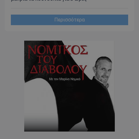
www.tothemaonline.com
Περισσότερα
usprivacy
.themasports.tothemaonline.co