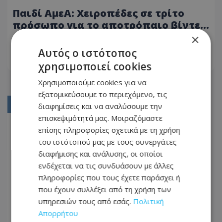
Παιδί ΑμεΑ: Χειροπέδες σε τρίτο
πρόσωπο για το αποτρόπαιο βίντεο
στο TikTok
×
23.07.2026 - 17:05
Αυτός ο ιστότοπος
ΔΙΑΒΆΣΤΕ ΠΕΡΙΣΣΌΤΕΡΑ
χρησιμοποιεί cookies
Χρησιμοποιούμε cookies για να
εξατομικεύσουμε το περιεχόμενο, τις
01
διαφημίσεις και να αναλύσουμε την
επισκεψιμότητά μας. Μοιραζόμαστε
02
επίσης πληροφορίες σχετικά με τη χρήση
03
του ιστότοπού μας με τους συνεργάτες
διαφήμισης και ανάλυσης, οι οποίοι
04
ενδέχεται να τις συνδυάσουν με άλλες
05
πληροφορίες που τους έχετε παράσχει ή
που έχουν συλλέξει από τη χρήση των
...
υπηρεσιών τους από εσάς.
Πολιτική
276
Απορρήτου