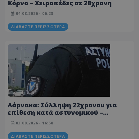
Κόρνο – Χειροπέδες σε 28χρονη
04.08.2026 - 06:23
ΔΙΑΒΆΣΤΕ ΠΕΡΙΣΣΌΤΕΡΑ
Λάρνακα: Σύλληψη 22χρονου για
επίθεση κατά αστυνομικού –
Συνεχίζονται οι έρευνες
03.08.2026 - 16:58
ΔΙΑΒΆΣΤΕ ΠΕΡΙΣΣΌΤΕΡΑ