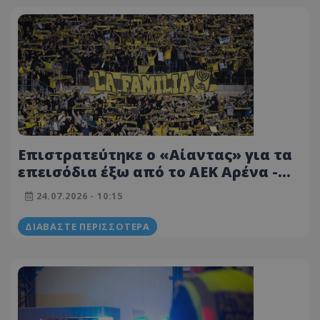
Επιστρατεύτηκε ο «Αίαντας» για τα
επεισόδια έξω από το ΑΕΚ Αρένα -
Ξεψαχνίζουν τα κλειστά κυκλώματα
24.07.2026 - 10:15
για τους δράστες
ΔΙΑΒΆΣΤΕ ΠΕΡΙΣΣΌΤΕΡΑ