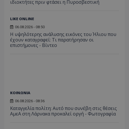
ιδιοκτήτες πριν φτάσει η Πυροσβεστική
LIKE ONLINE
ASP.NET_SessionId
Microsoft Corporation
06.08.2026 - 08:50
themasports.tothemaonline.co
Η υψηλότερης ανάλυσης εικόνες του Ήλιου που
έχουν καταγραφεί: Τι παρατήρησαν οι
επιστήμονες - Βίντεο
ΚΟΙΝΩΝΙΑ
06.08.2026 - 08:36
VISITOR_PRIVACY_METADATA
YouTube
Καταγγελία πολίτη: Αυτό που συνέβη στις θέσεις
.youtube.com
ΑμεΑ στη Λάρνακα προκαλεί οργή - Φωτογραφία