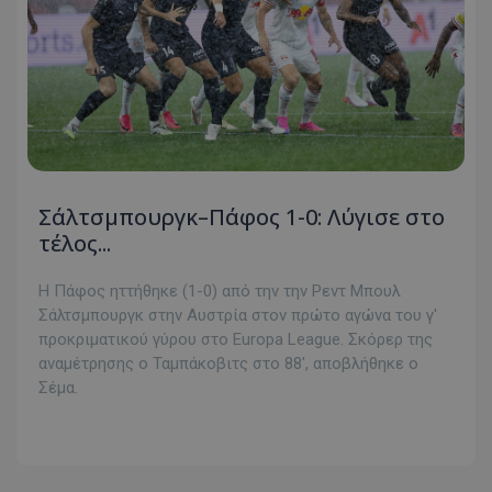
Σάλτσμπουργκ–Πάφος 1-0: Λύγισε στο
τέλος...
Η Πάφος ηττήθηκε (1-0) από την την Ρεντ Μπουλ
Σάλτσμπουργκ στην Αυστρία στον πρώτο αγώνα του γ'
προκριματικού γύρου στο Europa League. Σκόρερ της
αναμέτρησης ο Ταμπάκοβιτς στο 88', αποβλήθηκε ο
Σέμα.