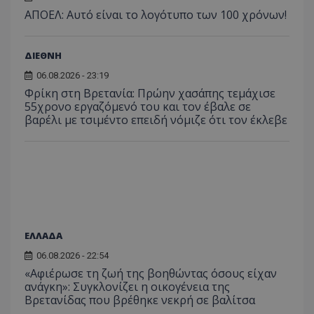
ΑΠΟΕΛ: Αυτό είναι το λογότυπο των 100 χρόνων!
ΔΙΕΘΝΗ
06.08.2026 - 23:19
Φρίκη στη Βρετανία: Πρώην χασάπης τεμάχισε
ASP.NET_SessionId
Microsoft Corporation
55χρονο εργαζόμενό του και τον έβαλε σε
themasports.tothemaonline.co
βαρέλι με τσιμέντο επειδή νόμιζε ότι τον έκλεβε
ΕΛΛΑΔΑ
06.08.2026 - 22:54
«Αφιέρωσε τη ζωή της βοηθώντας όσους είχαν
ανάγκη»: Συγκλονίζει η οικογένεια της
Βρετανίδας που βρέθηκε νεκρή σε βαλίτσα
VISITOR_PRIVACY_METADATA
YouTube
.youtube.com