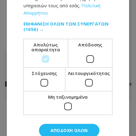
05
υπηρεσιών τους από εσάς.
Πολιτική
Απορρήτου
...
ΕΜΦΆΝΙΣΗ ΌΛΩΝ ΤΩΝ ΣΥΝΕΡΓΑΤΏΝ
6513
(1656) →
6514
Απολύτως
Απόδοσης
6515
απαραίτητα
Στόχευσης
Λειτουργικότητας
ΡΟΗ
ΕΙΔΗΣΕΩΝ
Μη ταξινομημένα
ΚΟΙΝΩΝΙΑ
07.08.2026 - 06:24
Εορτολόγιο: Ποιοι γιορτάζουν σήμερα
ΑΠΟΔΟΧΉ ΌΛΩΝ