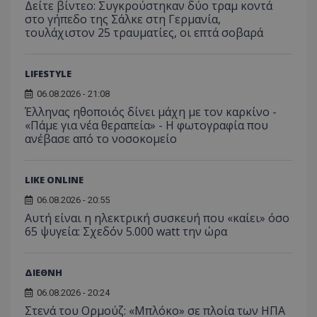
Δείτε βίντεο: Συγκρούστηκαν δύο τραμ κοντά
στο γήπεδο της Σάλκε στη Γερμανία,
τουλάχιστον 25 τραυματίες, οι επτά σοβαρά
LIFESTYLE
06.08.2026 - 21:08
Έλληνας ηθοποιός δίνει μάχη με τον καρκίνο -
«Πάμε για νέα θεραπεία» - Η φωτογραφία που
ανέβασε από το νοσοκομείο
msToken
.tiktok.com
LIKE ONLINE
06.08.2026 - 20:55
Αυτή είναι η ηλεκτρική συσκευή που «καίει» όσο
65 ψυγεία: Σχεδόν 5.000 watt την ώρα
ΔΙΕΘΝΗ
06.08.2026 - 20:24
Στενά του Ορμούζ: «Μπλόκο» σε πλοία των ΗΠΑ