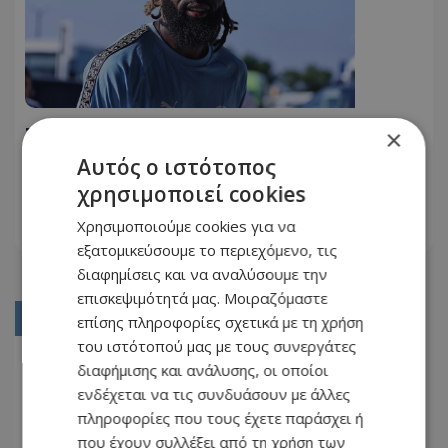
Στο αεροπλάνο για Αυστρία ο... νέος
×
της Πάφου - Γιατί έμεινε εκτός ο
Αυτός ο ιστότοπος
Κορέια!
χρησιμοποιεί cookies
05.08.2026 - 11:43
Χρησιμοποιούμε cookies για να
ΔΙΑΒΆΣΤΕ ΠΕΡΙΣΣΌΤΕΡΑ
εξατομικεύσουμε το περιεχόμενο, τις
διαφημίσεις και να αναλύσουμε την
επισκεψιμότητά μας. Μοιραζόμαστε
01
επίσης πληροφορίες σχετικά με τη χρήση
του ιστότοπού μας με τους συνεργάτες
02
διαφήμισης και ανάλυσης, οι οποίοι
03
ενδέχεται να τις συνδυάσουν με άλλες
πληροφορίες που τους έχετε παράσχει ή
04
που έχουν συλλέξει από τη χρήση των