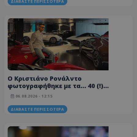
ΔΙΑΒΆΣΤΕ ΠΕΡΙΣΣΌΤΕΡΑ
Ο Κριστιάνο Ρονάλντο
φωτογραφήθηκε με τα... 40 (!)
πολυτελή αυτοκίνητα του: «Τα
06.08.2026 - 12:15
παιχνίδια μου» έγραψε για τις
Ferrari, τις McLaren, τις Mercedes και
ΔΙΑΒΆΣΤΕ ΠΕΡΙΣΣΌΤΕΡΑ
τις Bugatti