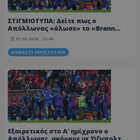
ΣΤΙΓΜΙΟΤΥΠΑ: Δείτε πως ο
Απόλλωνας «άλωσε» το «Brann
Stadion» και πήρε προβάδισμα
05.08.2026 - 22:46
πρόκρισης στα πλέι-οφ! (ΒΙΝΤΕΟ)
ΔΙΑΒΆΣΤΕ ΠΕΡΙΣΣΌΤΕΡΑ
Εξαιρετικός στο Α' ημίχρονο ο
Απόλλωνας, σκόραρε με Όζμπολτ