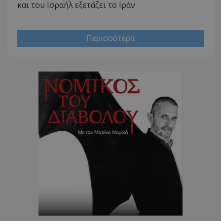
και του Ισραήλ εξετάζει το Ιράν
CookieScriptConsent
CookieScript
www.tothemaonline.com
Περισσότερα
usprivacy
.themasports.tothemaonline.co