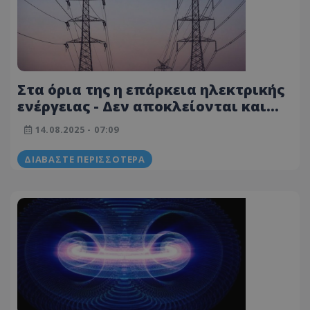
Στα όρια της η επάρκεια ηλεκτρικής
ενέργειας - Δεν αποκλείονται και
σήμερα περικοπές ρεύματος
14.08.2025 - 07:09
ΔΙΑΒΆΣΤΕ ΠΕΡΙΣΣΌΤΕΡΑ