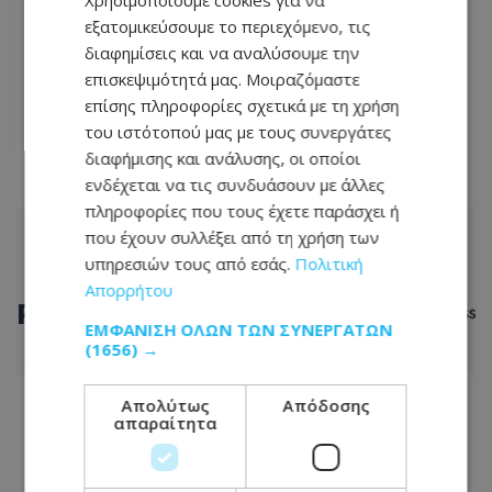
Χρησιμοποιούμε cookies για να
εξατομικεύσουμε το περιεχόμενο, τις
διαφημίσεις και να αναλύσουμε την
Ουκρανία: Διακόπτει τις εξαγωγές
επισκεψιμότητά μας. Μοιραζόμαστε
ηλεκτρικής ενέργειας στην ΕΕ μετά
επίσης πληροφορίες σχετικά με τη χρήση
τις ρωσικές πυραυλικές επιθέσεις
του ιστότοπού μας με τους συνεργάτες
10.10.2022 - 19:37
διαφήμισης και ανάλυσης, οι οποίοι
ενδέχεται να τις συνδυάσουν με άλλες
ΔΙΑΒΆΣΤΕ ΠΕΡΙΣΣΌΤΕΡΑ
πληροφορίες που τους έχετε παράσχει ή
που έχουν συλλέξει από τη χρήση των
υπηρεσιών τους από εσάς.
Πολιτική
Απορρήτου
ΡΟΗ
ΕΙΔΗΣΕΩΝ
ΕΜΦΆΝΙΣΗ ΌΛΩΝ ΤΩΝ ΣΥΝΕΡΓΑΤΏΝ
(1656) →
ΔΙΕΘΝΗ
Απολύτως
Απόδοσης
απαραίτητα
09.08.2026 - 13:24
Νέα ανάφλεξη στη Μέση Ανατολή: Οι Χούθι
χτύπησαν εγκατάσταση της Aramco, το Ιράν βάζει