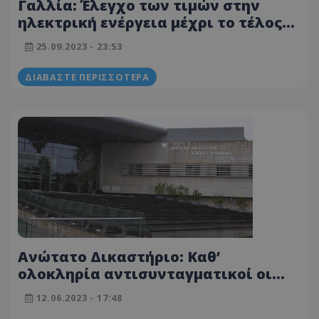
Γαλλία: Έλεγχο των τιμών στην
ηλεκτρική ενέργεια μέχρι το τέλος
του έτους υπόσχεται ο Μακρόν
25.09.2023 - 23:53
ΔΙΑΒΆΣΤΕ ΠΕΡΙΣΣΌΤΕΡΑ
Ανώτατο Δικαστήριο: Καθ’
ολοκληρία αντισυνταγματικοί οι
Νόμοι της Βουλής για ΦΠΑ σε
12.06.2023 - 17:48
πετρελαιοειδή και ηλεκτρική