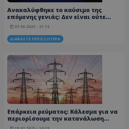
Ανακαλύφθηκε το καύσιμο της
επόμενης γενιάς: Δεν είναι ούτε
ηλεκτρική ενέργεια ούτε υδρογόνο
07.06.2025 - 21:12
ΔΙΑΒΆΣΤΕ ΠΕΡΙΣΣΌΤΕΡΑ
Επάρκεια ρεύματος: Κάλεσμα για να
περιορίσουμε την κατανάλωση
ενέργειας – Πότε μπορεί να υπάρξει
19.02.2025 - 10:18