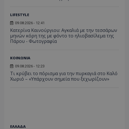
Τα απολύτως απαραίτητα cookies επιτρέπουν
βασικές λειτουργίες του ιστότοπου, όπως τη
LIFESTYLE
σύνδεση χρήστη και τη διαχείριση λογαριασμού.
09.08.2026 - 12:41
Ο ιστότοπος δεν μπορεί να χρησιμοποιηθεί σωστά
χωρίς τα απολύτως απαραίτητα cookies.
Κατερίνα Καινούργιου: Αγκαλιά με την τεσσάρων
μηνών κόρη της με φόντο το ηλιοβασίλεμα της
Ονοματεπώνυμο
Προμηθευτής
/
Πεδίο
Πάρου - Φωτογραφία
usprivacy
.lifenewscy.tothemaonline.com
ΚΟΙΝΩΝΙΑ
09.08.2026 - 12:23
Τι κρύβει το πόρισμα για την πυρκαγιά στο Καλό
Χωριό – «Υπάρχουν σημεία που ξεχωρίζουν»
ASP.NET_SessionId
Microsoft Corporation
themasports.tothemaonline.co
ΕΛΛΑΔΑ