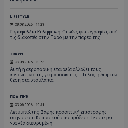
LIFESTYLE
09.08.2026 - 11:23
Γαρυφαλλιά Καληφώνη: Οι νέες φωτογραφίες από
τις διακοπές στην Πάρο με την παρέα της
ASP.NET_SessionId
Microsoft Corporation
lifenewscy.tothemaonline.com
TRAVEL
09.08.2026 - 10:58
Αυτή η αεροπορική εταιρεία αλλάζει τους
κανόνες για τις χειραποσκευές – Τέλος η δωρεάν
θέση στα ντουλάπια
ΠΟΛΙΤΙΚΗ
09.08.2026 - 10:31
Λετυμπιώτης: Σαφής προοπτική επιστροφής
στην ουσία Κυπριακού από πρόθεση Γκουτέρες
για νέα διευρυμένη
msToken
.tiktok.com