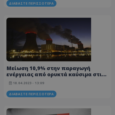
ενέργεια
ΔΙΑΒΆΣΤΕ ΠΕΡΙΣΣΌΤΕΡΑ
Μείωση 10,9% στην παραγωγή
ενέργειας από ορυκτά καύσιμα στις
χώρες του ΟΟΣΑ τον Ιανουάριο
18.04.2023 - 13:09
ΔΙΑΒΆΣΤΕ ΠΕΡΙΣΣΌΤΕΡΑ