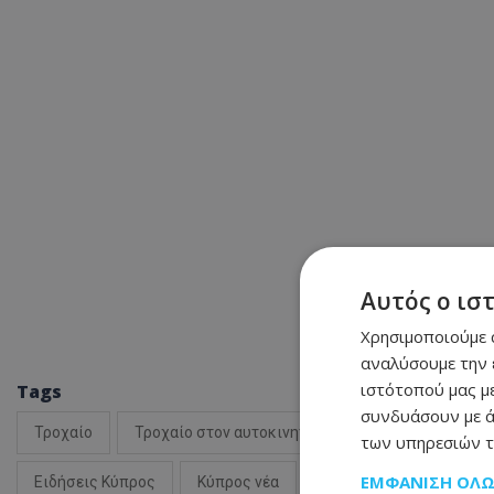
Αυτός ο ισ
Χρησιμοποιούμε c
αναλύσουμε την 
ιστότοπού μας με
Tags
συνδυάσουν με ά
Τροχαίο
Τροχαίο στον αυτοκινητόδρομο
Αστυνομία
των υπηρεσιών τ
ΕΜΦΆΝΙΣΗ ΌΛ
Ειδήσεις Κύπρος
Κύπρος νέα