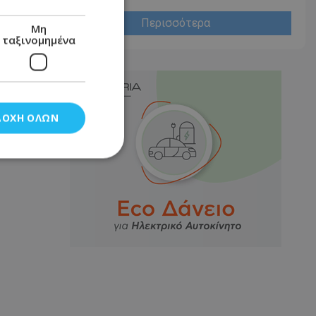
Περισσότερα
Μη
ταξινομημένα
ΔΟΧΉ ΌΛΩΝ
νομημένα
στη και τη
τητα cookies.
αποθηκεύει το
θεσης του χρήστη
 παρακολούθηση και
τα σύμφωνα με τον
ρρήτου των
ειών.