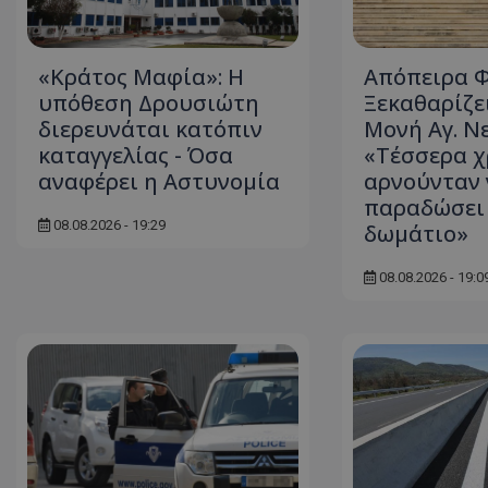
ASP.NET_SessionI
«Κράτος Μαφία»: Η
Απόπειρα Φ
υπόθεση Δρουσιώτη
Ξεκαθαρίζει
διερευνάται κατόπιν
Μονή Αγ. Ν
καταγγελίας - Όσα
«Τέσσερα χ
VISITOR_PRIVACY
αναφέρει η Αστυνομία
αρνούνταν 
παραδώσει
08.08.2026 - 19:29
δωμάτιο»
08.08.2026 - 19:0
__cf_bm
__cf_bm