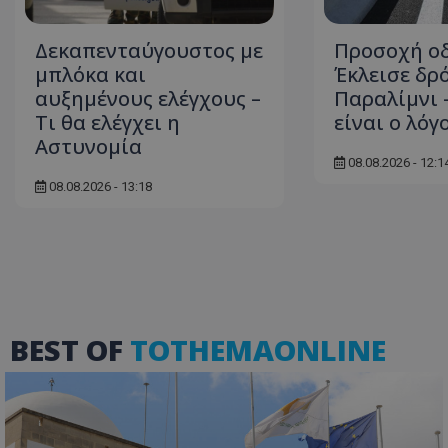
Δεκαπενταύγουστος με
Προσοχή οδ
μπλόκα και
Έκλεισε δρ
ASP.NET_SessionI
αυξημένους ελέγχους –
Παραλίμνι 
Τι θα ελέγχει η
είναι ο λόγ
Αστυνομία
08.08.2026 - 12:1
08.08.2026 - 13:18
msToken
BEST OF
TOTHEMAONLINE
CookieScriptConse