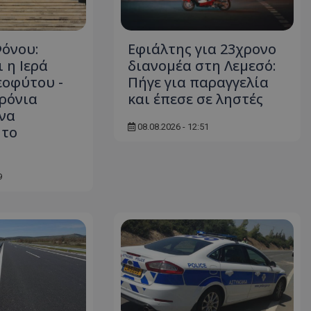
d
συνεδρία
Αυτό το cookie 
Microsoft Corporation
Doubleclick και
themasports.tothemaonline.com
πληροφορίες σχ
όνου:
Εφιάλτης για 23χρονο
με τον οποίο ο 
χρησιμοποιεί το
 η Ιερά
διανομέα στη Λεμεσό:
τυχόν διαφημίσ
έχει δει ο τελικ
εοφύτου -
Πήγε για παραγγελία
επισκεφθεί τον 
ρόνια
και έπεσε σε ληστές
_METADATA
5 μήνες 4
Αυτό το cookie 
YouTube
να
εβδομάδες
για να αποθηκεύ
.youtube.com
08.08.2026 - 12:51
συγκατάθεση το
 το
επιλογές απορρ
αλληλεπίδρασή 
ιστοσελίδα. Κα
σχετικά με τη 
επισκέπτη σχετι
9
πολιτικές και ρ
απορρήτου, εξα
οι προτιμήσεις 
μελλοντικές συν
29 λεπτά 58
Αυτό το cookie 
Cloudflare Inc.
δευτερόλεπτα
για τη διάκρισ
.onesignal.com
και ρομπότ. Αυτ
για τον ιστότοπ
κάνει έγκυρες α
τη χρήση του ι
29 λεπτά 59
Αυτό το cookie 
Cloudflare Inc.