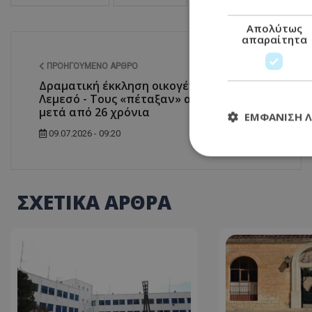
Απολύτως
απαραίτητα
ΠΡΟΗΓΟΎΜΕΝΟ ΆΡΘΡΟ
Δραματική έκκληση οικογένειας στη
Λεμεσό - Τους «πέταξαν» από το σπίτι
μετά από 26 χρόνια
ΕΜΦΆΝΙΣΗ 
09.07.2026 - 09:20
Απολύτω
ΣΧΕΤΙΚΑ ΑΡΘΡΑ
Τα απολύτως απαραί
διαχείριση λογαρια
Ονοματεπώνυμο
usprivacy