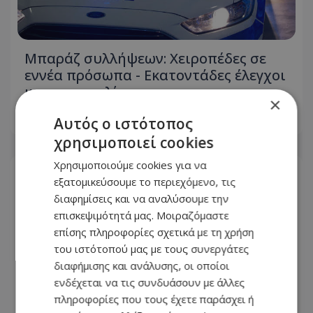
Μπαράζ συλλήψεων: Χειροπέδες σε
εννέα πρόσωπα - Εκατοντάδες έλεγχοι
και καταγγελίες
×
Αυτός ο ιστότοπος
06.08.2026 - 06:35
χρησιμοποιεί cookies
Χρησιμοποιούμε cookies για να
εξατομικεύσουμε το περιεχόμενο, τις
διαφημίσεις και να αναλύσουμε την
επισκεψιμότητά μας. Μοιραζόμαστε
επίσης πληροφορίες σχετικά με τη χρήση
του ιστότοπού μας με τους συνεργάτες
διαφήμισης και ανάλυσης, οι οποίοι
ενδέχεται να τις συνδυάσουν με άλλες
πληροφορίες που τους έχετε παράσχει ή