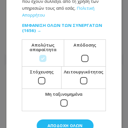
που έχουν συλλέξει από τη χρήση των
υπηρεσιών τους από εσάς.
Πολιτική
Απορρήτου
Έρχεται ανάσα από τις συνεχόμενες
κίτρινες προειδοποιήσεις: Τι δείχνουν
ΕΜΦΆΝΙΣΗ ΌΛΩΝ ΤΩΝ ΣΥΝΕΡΓΑΤΏΝ
οι προβλέψεις για τον
(1656) →
Δεκαπενταύγουστο
Απολύτως
Απόδοσης
απαραίτητα
06.08.2026 - 06:30
Στόχευσης
Λειτουργικότητας
Μη ταξινομημένα
ΑΠΟΔΟΧΉ ΌΛΩΝ