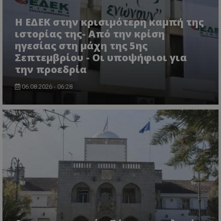
Η ΕΔΕΚ στην κρισιμότερη καμπή της
ιστορίας της- Από την κρίση
ηγεσίας στη μάχη της 5ης
Σεπτεμβρίου - Οι υποψήφιοι για
την προεδρία
ASP.NET_SessionId
Microsoft Corporation
themasports.tothemaonline.co
06.08.2026 - 06:28
VISITOR_PRIVACY_METADATA
YouTube