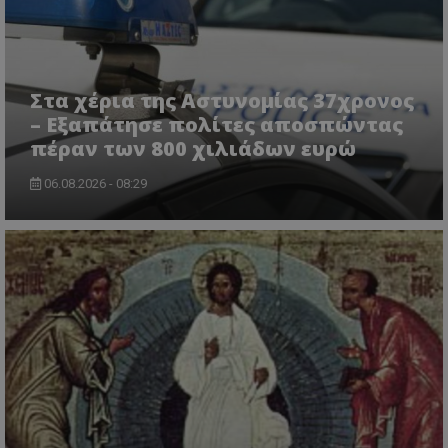
CookieScriptConsent
CookieScript
www.tothemaonline.com
Στα χέρια της Αστυνομίας 37χρονος
– Εξαπάτησε πολίτες αποσπώντας
πέραν των 800 χιλιάδων ευρώ
06.08.2026 - 08:29
usprivacy
.themasports.tothemaonline.co