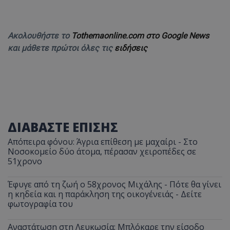
ASP.NET_SessionId
Microsoft Corporation
themasports.tothemaonline.co
Ακολουθήστε το
Tothemaonline.com στο Google News
και μάθετε πρώτοι όλες τις
ειδήσεις
ΔΙΑΒΑΣΤΕ ΕΠΙΣΗΣ
Απόπειρα φόνου: Άγρια επίθεση με μαχαίρι - Στο
Νοσοκομείο δύο άτομα, πέρασαν χειροπέδες σε
VISITOR_PRIVACY_METADATA
YouTube
51χρονο
.youtube.com
Έφυγε από τη ζωή ο 58χρονος Μιχάλης - Πότε θα γίνει
η κηδεία και η παράκληση της οικογένειάς - Δείτε
φωτογραφία του
Αναστάτωση στη Λευκωσία: Μπλόκαρε την είσοδο