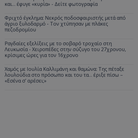
και… έφυγε «κυρία» - Δείτε φωτογραφία
Φριχτό έγκλημα: Νεκρός ποδοσφαιριστής μετά από
άγριο ξυλοδαρμό - Τον χτύπησαν με πλάκες
πεζοδρομίου
Ραγδαίες εξελίξεις με το σοβαρό τροχαίο στη
Λευκωσία - Χειροπέδες στην σύζυγο του 27χρονου,
κρίσιμες ώρες για τον 16χρονο
Χαμός με Ιουλία Καλλιμάνη και θαμώνα: Της πέταξε
λουλούδια στο πρόσωπο και του τα… έριξε πίσω –
«Εσένα σ’ αρέσει;»
__cf_bm
Cloudflare Inc.
.onesignal.com