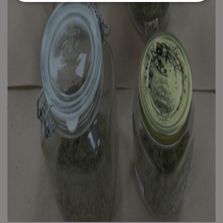
Απολύτως απαραίτητα
Απόδοσης
Στόχευσης
Λειτουργικότητας
Μη ταξινομημένα
Τα απολύτως απαραίτητα cookies επιτρέπουν
βασικές λειτουργίες του ιστότοπου, όπως τη
σύνδεση χρήστη και τη διαχείριση λογαριασμού.
Ο ιστότοπος δεν μπορεί να χρησιμοποιηθεί σωστά
χωρίς τα απολύτως απαραίτητα cookies.
Ονοματεπώνυμο
Προμηθευτής
/
Πεδίο
usprivacy
.lifenewscy.tothemaonline.com