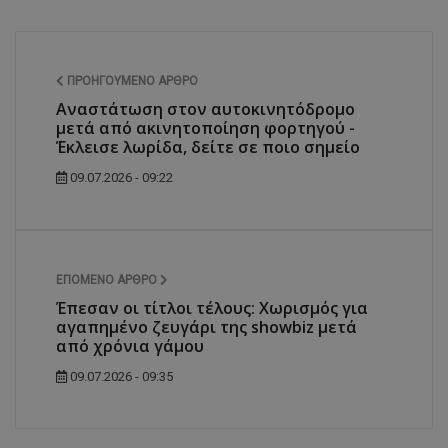
ΠΡΟΗΓΟΎΜΕΝΟ ΆΡΘΡΟ
msToken
.tiktok.com
Αναστάτωση στον αυτοκινητόδρομο
μετά από ακινητοποίηση φορτηγού -
Έκλεισε λωρίδα, δείτε σε ποιο σημείο
09.07.2026 - 09:22
ΕΠΌΜΕΝΟ ΆΡΘΡΟ
Έπεσαν οι τίτλοι τέλους: Χωρισμός για
αγαπημένο ζευγάρι της showbiz μετά
από χρόνια γάμου
09.07.2026 - 09:35
CookieScriptConsent
CookieScript
www.tothemaonline.com