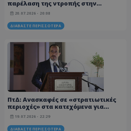
παρέλαση της ντροπής στην
κατεχόμενη Λευκωσία
20.07.2026 - 20:08
ΔΙΑΒΆΣΤΕ ΠΕΡΙΣΣΌΤΕΡΑ
ΠτΔ: Ανασκαφές σε «στρατιωτικές
περιοχές» στα κατεχόμενα για
αγνοούμενους θα θέσει σε κοινή
19.07.2026 - 22:29
συνάντηση με ΓΓ ΟΗΕ και Τ/κ ηγέτη
ΔΙΑΒΆΣΤΕ ΠΕΡΙΣΣΌΤΕΡΑ