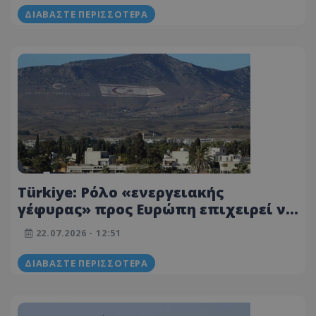
ΔΙΑΒΆΣΤΕ ΠΕΡΙΣΣΌΤΕΡΑ
Türkiye: Ρόλο «ενεργειακής
γέφυρας» προς Ευρώπη επιχειρεί να
δώσει η Τουκία στον αγωγό προς
22.07.2026 - 12:51
κατεχόμενα
ΔΙΑΒΆΣΤΕ ΠΕΡΙΣΣΌΤΕΡΑ