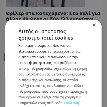
Θρίλερ στα κατεχόμενα: Στο κελί για
άλλες 48 ώρες οι δύο Ελληνοκύπριοι
×
– Ανάμεσα τους και εθνοφρουρός
14.07.2026 - 20:56
Αυτός ο ιστότοπος
χρησιμοποιεί cookies
ΔΙΑΒΆΣΤΕ ΠΕΡΙΣΣΌΤΕΡΑ
Χρησιμοποιούμε cookies για να
εξατομικεύσουμε το περιεχόμενο, τις
διαφημίσεις και να αναλύσουμε την
01
επισκεψιμότητά μας. Μοιραζόμαστε
02
επίσης πληροφορίες σχετικά με τη χρήση
του ιστότοπού μας με τους συνεργάτες
03
διαφήμισης και ανάλυσης, οι οποίοι
04
ενδέχεται να τις συνδυάσουν με άλλες
πληροφορίες που τους έχετε παράσχει ή
05
που έχουν συλλέξει από τη χρήση των
...
υπηρεσιών τους από εσάς.
Πολιτική