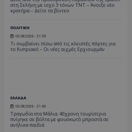
στη Σελήνη με ισχύ 3 τόνων TNT – Άνοιξε νέο
κρατήρα – Δείτε τα βίντεο
ΠΟΛΙΤΙΚΗ
ASP.NET_SessionId
Microsoft Corporation
05.08.2026 - 21:59
themasports.tothemaonline.co
Τι συμβαίνει πίσω από τις κλειστές πόρτες για
το Κυπριακό – Οι νέες αιχμές Ερχιουρμάν
ΕΛΛΑΔΑ
05.08.2026 - 21:40
Τραγωδία στα Μάλια: 40χρονη τουρίστρια
VISITOR_PRIVACY_METADATA
YouTube
πνίγηκε σε βόλτα με φουσκωτό μπροστά σε
.youtube.com
ανήλικα παιδιά