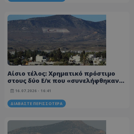
Αίσιο τέλος: Χρηματικό πρόστιμο
στους δύο Ε/κ που «συνελήφθηκαν»
στα κατεχόμενα - Αφέθηκαν
16.07.2026 - 16:41
ελεύθεροι
ΔΙΑΒΆΣΤΕ ΠΕΡΙΣΣΌΤΕΡΑ