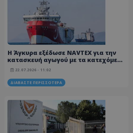
Η Άγκυρα εξέδωσε NAVTEX για την
κατασκευή αγωγού με τα κατεχόμενα
- Έβγαλε για έρευνες το Oruc Reis
22.07.2026 - 11:02
ΔΙΑΒΆΣΤΕ ΠΕΡΙΣΣΌΤΕΡΑ