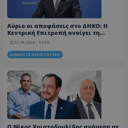
Αύριο οι αποφάσεις στο ΔΗΚΟ: Η
Κεντρική Επιτροπή ανοίγει τη
συζήτηση για συνεργασία με ΕΔΕΚ
15.06.2026 - 12:55
και ΔΗΠΑ
ΔΙΑΒΆΣΤΕ ΠΕΡΙΣΣΌΤΕΡΑ
Ο Νίκος Χριστοδουλίδης ανάμεσα σε