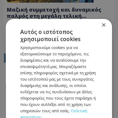
Μαζική συμμετοχή και δυναμικός
παλμός στη μεγάλη τελική
συγκέντρωση της ΔΗΠΑ
×
14.05.2026 - 13:08
Αυτός ο ιστότοπος
ΔΙΑΒΆΣΤΕ ΠΕΡΙΣΣΌΤΕΡΑ
χρησιμοποιεί cookies
Χρησιμοποιούμε cookies για να
εξατομικεύσουμε το περιεχόμενο, τις
01
διαφημίσεις και να αναλύσουμε την
επισκεψιμότητά μας. Μοιραζόμαστε
02
επίσης πληροφορίες σχετικά με τη χρήση
03
του ιστότοπού μας με τους συνεργάτες
διαφήμισης και ανάλυσης, οι οποίοι
04
ενδέχεται να τις συνδυάσουν με άλλες
05
πληροφορίες που τους έχετε παράσχει ή
που έχουν συλλέξει από τη χρήση των
...
υπηρεσιών τους από εσάς.
Πολιτική
12
Απορρήτου