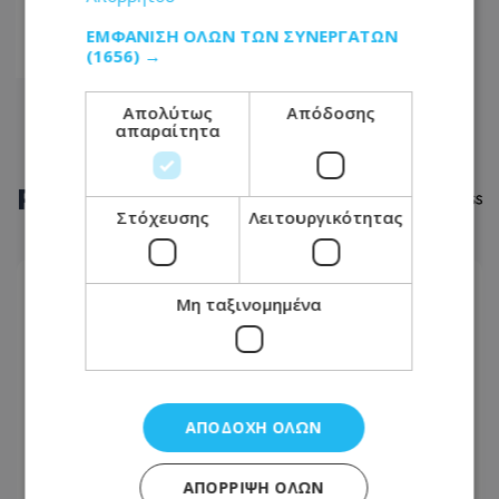
13
ΕΜΦΆΝΙΣΗ ΌΛΩΝ ΤΩΝ ΣΥΝΕΡΓΑΤΏΝ
(1656) →
14
Απολύτως
Απόδοσης
απαραίτητα
ΡΟΗ
ΕΙΔΗΣΕΩΝ
Στόχευσης
Λειτουργικότητας
LIFESTYLE
Μη ταξινομημένα
10.08.2026 - 09:59
Η Χέιλι Μπίμπερ ξεσάλωσε στο ροζ πάρτι της
Κάιλι Τζένερ και έγλυψε τα οπίσθια μιας φίλης
τους - Δείτε φωτογραφίες
ΑΠΟΔΟΧΉ ΌΛΩΝ
LIFESTYLE
ΑΠΌΡΡΙΨΗ ΌΛΩΝ
10.08.2026 - 09:58