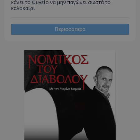
κάνει το ψυγείο να μην παγώνει σωστά το
CookieScriptConsent
CookieScript
καλοκαίρι
www.tothemaonline.com
Περισσότερα
usprivacy
.themasports.tothemaonline.co