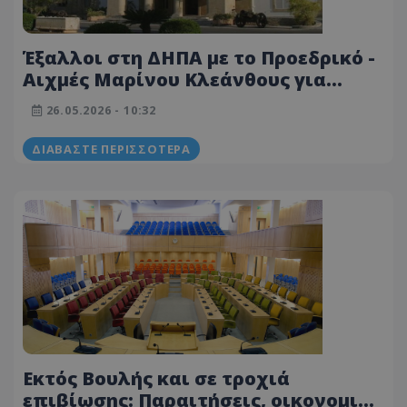
Έξαλλοι στη ΔΗΠΑ με το Προεδρικό -
Αιχμές Μαρίνου Κλεάνθους για
στήριξη σε ΔΗΣΥ, ΕΛΑΜ και ΔΗΚΟ
26.05.2026 - 10:32
ΔΙΑΒΆΣΤΕ ΠΕΡΙΣΣΌΤΕΡΑ
Εκτός Βουλής και σε τροχιά
επιβίωσης: Παραιτήσεις, οικονομική