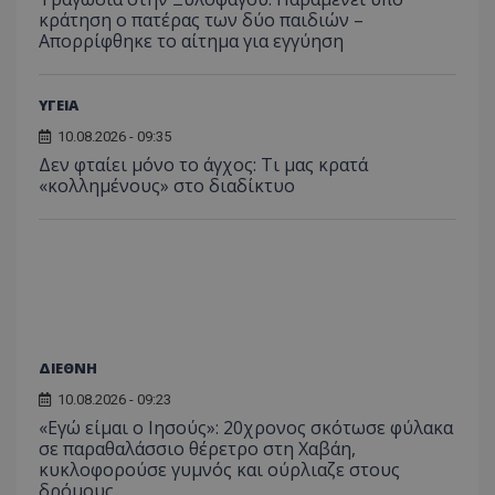
κράτηση ο πατέρας των δύο παιδιών –
Απορρίφθηκε το αίτημα για εγγύηση
ΥΓΕΙΑ
ASP.NET_SessionId
Microsoft Corporation
themasports.tothemaonline.co
10.08.2026 - 09:35
Δεν φταίει μόνο το άγχος: Τι μας κρατά
«κολλημένους» στο διαδίκτυο
ΔΙΕΘΝΗ
10.08.2026 - 09:23
VISITOR_PRIVACY_METADATA
YouTube
«Εγώ είμαι ο Ιησούς»: 20χρονος σκότωσε φύλακα
.youtube.com
σε παραθαλάσσιο θέρετρο στη Χαβάη,
κυκλοφορούσε γυμνός και ούρλιαζε στους
δρόμους