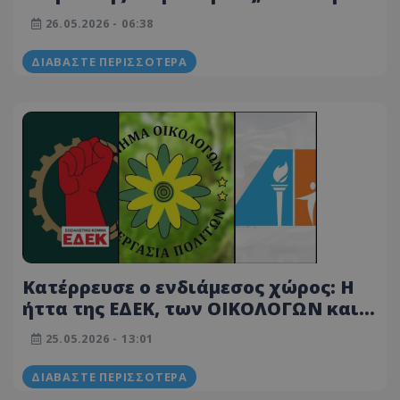
ασφυξία και μάχη για την επόμενη
26.05.2026 - 06:38
μέρα σε ΕΔΕΚ, ΔΗΠΑ, Οικολόγους και
Volt
ΔΙΑΒΆΣΤΕ ΠΕΡΙΣΣΌΤΕΡΑ
Κατέρρευσε ο ενδιάμεσος χώρος: Η
ήττα της ΕΔΕΚ, των ΟΙΚΟΛΟΓΩΝ και
της ΔΗΠΑ- Το ΔΗΚΟ σηκώνει σημαία
25.05.2026 - 13:01
«ηγεμονίας»
ΔΙΑΒΆΣΤΕ ΠΕΡΙΣΣΌΤΕΡΑ