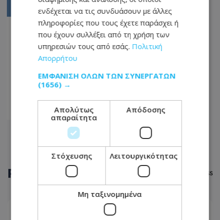
05
ενδέχεται να τις συνδυάσουν με άλλες
πληροφορίες που τους έχετε παράσχει ή
06
που έχουν συλλέξει από τη χρήση των
07
υπηρεσιών τους από εσάς.
Πολιτική
Απορρήτου
...
ΕΜΦΆΝΙΣΗ ΌΛΩΝ ΤΩΝ ΣΥΝΕΡΓΑΤΏΝ
1214
(1656) →
1215
Απολύτως
Απόδοσης
1216
απαραίτητα
Στόχευσης
Λειτουργικότητας
ΡΟΗ
ΕΙΔΗΣΕΩΝ
Μη ταξινομημένα
ΚΟΙΝΩΝΙΑ