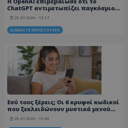
Η OpenAI επιβεβαίωσε ότι το
ChatGPT αντιμετωπίζει παγκόσμιο
«μπλακ άουτ» - Τι συνέβη
25.07.2026 - 15:17
ΔΙΑΒΆΣΤΕ ΠΕΡΙΣΣΌΤΕΡΑ
Εσύ τους ξέρεις; Οι 6 κρυφοί κωδικοί
που ξεκλειδώνουν μυστικά μενού
στο κινητό σου
25.07.2026 - 15:00