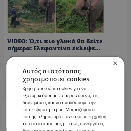
VIDEO: Ό,τι πιο γλυκό θα δείτε
σήμερα: Ελεφαντίνα έκλεψε
τσουγκράνα αγρότη για να ξυστεί
23.07.2026 - 14:24
×
Αυτός ο ιστότοπος
ΔΙΑΒΆΣΤΕ ΠΕΡΙΣΣΌΤΕΡΑ
χρησιμοποιεί cookies
Χρησιμοποιούμε cookies για να
εξατομικεύσουμε το περιεχόμενο, τις
διαφημίσεις και να αναλύσουμε την
Αρχική
επισκεψιμότητά μας. Μοιραζόμαστε
03
επίσης πληροφορίες σχετικά με τη χρήση
του ιστότοπού μας με τους συνεργάτες
04
διαφήμισης και ανάλυσης, οι οποίοι