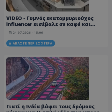
VIDEO - Γυμνός εκατομμυριούχος
influencer εισέβαλε σε καφέ και
προκάλεσε αναστάτωση στη Μύκονο
24.07.2026 - 15:06
ΔΙΑΒΆΣΤΕ ΠΕΡΙΣΣΌΤΕΡΑ
Γιατί η Ινδία βάφει τους δρόμους