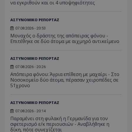
να εγκριθούν και οι 4 υποψηφιότητες
ASP.NET_SessionId
Microsoft Corporation
lifenewscy.tothemaonline.com
ΑΣΤΥΝΟΜΙΚΟ ΡΕΠΟΡΤΑΖ
07.08.2026 - 20:53
Μοναχός ο δράστης της απόπειρας φόνου -
Επιτέθηκε σε δύο άτομα με αιχμηρό αντικείμενο
ΑΣΤΥΝΟΜΙΚΟ ΡΕΠΟΡΤΑΖ
07.08.2026 - 20:26
Απόπειρα φόνου: Άγρια επίθεση με μαχαίρι - Στο
Νοσοκομείο δύο άτομα, πέρασαν χειροπέδες σε
51χρονο
msToken
.tiktok.com
ΑΣΤΥΝΟΜΙΚΟ ΡΕΠΟΡΤΑΖ
07.08.2026 - 20:14
Παραμένει στη φυλακή η Γερμανίδα για τον
σφετερισμό ε/κ περιουσιών - Αναβλήθηκε η
δίκη, πότε συνεχίζεται