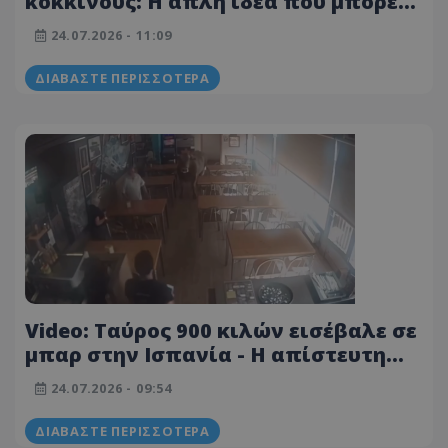
κόκκινους: Η απλή ιδέα που μπορεί
να σώσει χιλιάδες ζωές
24.07.2026 - 11:09
ΔΙΑΒΆΣΤΕ ΠΕΡΙΣΣΌΤΕΡΑ
Video: Ταύρος 900 κιλών εισέβαλε σε
μπαρ στην Ισπανία - Η απίστευτη
αντίδραση του σερβιτόρου
24.07.2026 - 09:54
ΔΙΑΒΆΣΤΕ ΠΕΡΙΣΣΌΤΕΡΑ