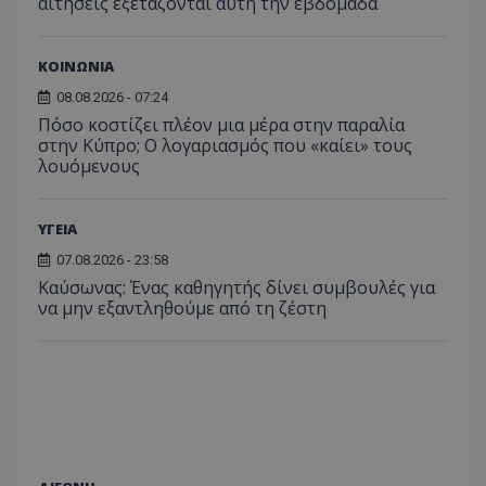
αιτήσεις εξετάζονται αυτή την εβδομάδα
usprivacy
.lifenewscy.tothemaonline.com
ΚΟΙΝΩΝΙΑ
08.08.2026 - 07:24
Πόσο κοστίζει πλέον μια μέρα στην παραλία
στην Κύπρο; Ο λογαριασμός που «καίει» τους
λουόμενους
ΥΓΕΙΑ
ASP.NET_SessionId
Microsoft Corporation
themasports.tothemaonline.co
07.08.2026 - 23:58
Kαύσωνας: Ένας καθηγητής δίνει συμβουλές για
να μην εξαντληθούμε από τη ζέστη