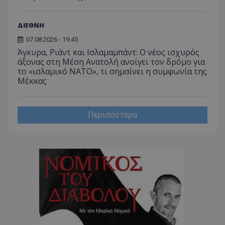
ΔΙΕΘΝΗ
07.08.2026 - 19:45
Άγκυρα, Ριάντ και Ισλαμαμπάντ: Ο νέος ισχυρός
άξονας στη Μέση Ανατολή ανοίγει τον δρόμο για
CookieScriptConsent
CookieScript
το «ισλαμικό ΝΑΤΟ», τι σημαίνει η συμφωνία της
www.tothemaonline.com
Μέκκας
Περισσότερα
usprivacy
.themasports.tothemaonline.co