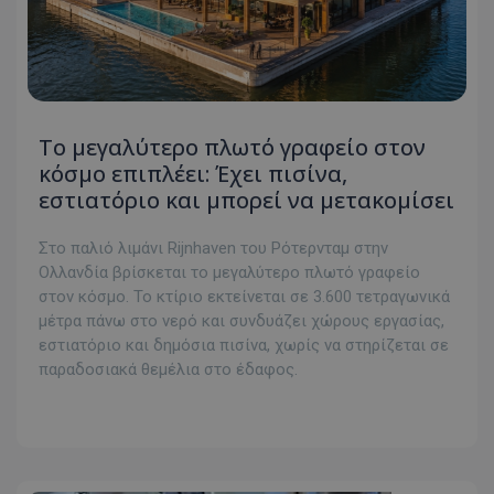
Το μεγαλύτερο πλωτό γραφείο στον
κόσμο επιπλέει: Έχει πισίνα,
εστιατόριο και μπορεί να μετακομίσει
Στο παλιό λιμάνι Rijnhaven του Ρότερνταμ στην
Ολλανδία βρίσκεται το μεγαλύτερο πλωτό γραφείο
στον κόσμο. Το κτίριο εκτείνεται σε 3.600 τετραγωνικά
μέτρα πάνω στο νερό και συνδυάζει χώρους εργασίας,
εστιατόριο και δημόσια πισίνα, χωρίς να στηρίζεται σε
παραδοσιακά θεμέλια στο έδαφος.