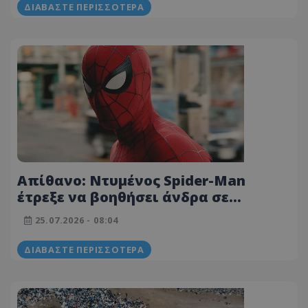
ΔΙΑΒΆΣΤΕ ΠΕΡΙΣΣΌΤΕΡΑ
Απίθανο: Ντυμένος Spider-Man
έτρεξε να βοηθήσει άνδρα σε
αναπηρικό αμαξίδιο κι έγινε viral -
25.07.2026 - 08:04
Δείτε φωτογραφία
ΔΙΑΒΆΣΤΕ ΠΕΡΙΣΣΌΤΕΡΑ