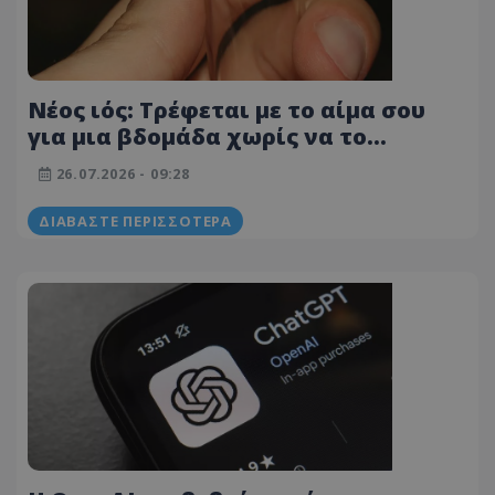
Νέος ιός: Τρέφεται με το αίμα σου
για μια βδομάδα χωρίς να το
καταλάβεις και σου αφήνει μια
26.07.2026 - 09:28
σπάνια και θανατηφόρα ασθένεια
ΔΙΑΒΆΣΤΕ ΠΕΡΙΣΣΌΤΕΡΑ