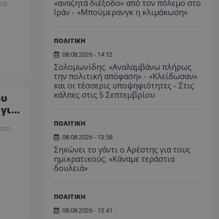
«αναζητά διέξοδο» από τον πόλεμο στο
τα
Ιράν - «Μπούμερανγκ η κλιμάκωση»
ορίζεται από το
 παρέχει
ετικά με τον τρόπο
τελικός χρήστης
ΠΟΛΙΤΙΚΗ
ν ιστότοπο και
εις που μπορεί να
08.08.2026 - 14:12
ός χρήστης πριν
εν λόγω ιστότοπο.
Σολομωνίδης: «Αναλαμβάνω πλήρως
την πολιτική απόφαση» - «Κλείδωσαν»
χρησιμοποιείται
σει τη
και οι τέσσερις υποψηφιότητες - Στις
υ χρήστη και τις
κάλπες στις 5 Σεπτεμβρίου
ου
ήτου για την
τους με την
 γιου
ταγράφει δεδομένα
συγκατάθεση του
ΠΟΛΙΤΙΚΗ
κά με διάφορες
ρτο
υθμίσεις
08.08.2026 - 13:58
σφαλίζοντας ότι
τους τιμώνται σε
Σηκώνει το γάντι ο Αρέστης για τους
εδρίες.
ημικρατικούς: «Κάναμε τεράστια
χρησιμοποιείται
δουλειά»
η μεταξύ ανθρώπων
ό είναι επωφελές
ο, προκειμένου να
ναφορές σχετικά με
ΠΟΛΙΤΙΚΗ
στότοπού τους.
08.08.2026 - 13:41
χρησιμοποιείται