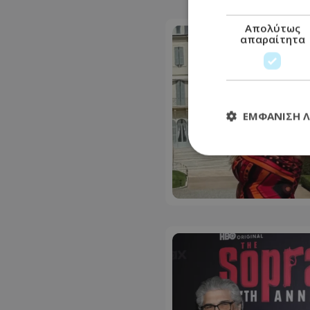
Απολύτως
απαραίτητα
ΕΜΦΆΝΙΣΗ 
Απολύτω
Τα απολύτως απαραί
διαχείριση λογαρια
Ονοματεπώνυμο
usprivacy