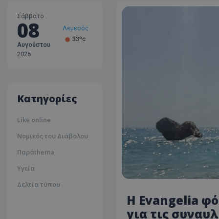
Σάββατο
08
Λεμεσός
33ºc
Αυγούστου
Λάρνακα
2026
30ºc
Λευκωσία
35ºc
Κατηγορίες
Like online
Νομικός του Διάβολου
Παράthema
Υγεία
Δελτία τύπου
Η Evangelia φό
για τις συναυλ