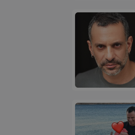
ASP.NET_SessionI
msToken
CookieScriptConse