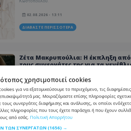
Κωστοπούλου.
02.08.2026 - 13:11
ΔΙΑΒΆΣΤΕ ΠΕΡΙΣΣΌΤΕΡΑ
Ζέτα Μακρυπούλια: Η έκπληξη από
τους συνεργάτες της για τα γενέθλι
της στα παρασκήνια της παράσταση
Μία έκπληξη επεφύλασσαν στη Ζέτα Μακρυπούλια για τ
Δείτε βίντεο
τότοπος χρησιμοποιεί cookies
γενέθλιά της οι συνεργάτες της στην παράσταση «Ειρήνη
Αριστοφάνη, με την υπογραφή του Νίκου Καραθάνου.
ookies για να εξατομικεύσουμε το περιεχόμενο, τις διαφημίσεις
επισκεψιμότητά μας. Μοιραζόμαστε επίσης πληροφορίες σχετικά
02.08.2026 - 12:59
 τους συνεργάτες διαφήμισης και ανάλυσης, οι οποίοι ενδέχετα
λλες πληροφορίες που τους έχετε παράσχει ή που έχουν συλλέξ
ΔΙΑΒΆΣΤΕ ΠΕΡΙΣΣΌΤΕΡΑ
ους από εσάς.
Πολιτική Απορρήτου
ΩΝ ΤΩΝ ΣΥΝΕΡΓΑΤΏΝ
(1656) →