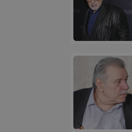
ASP.NET_SessionI
VISITOR_PRIVACY
__cf_bm
__cf_bm