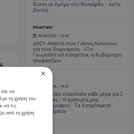
Βίσση σε δρόμο στο Φισκάρδο – Δείτε
βίντεο
ΠΟΛΙΤΙΚΗ
08.08.2026 - 14:43
ΔΗΣΥ: Απαντά στον Γιάννη Αντωνίου
για τους διορισμούς - «Το
Γνωμοδοτικό εισηγείται, η Κυβέρνηση
αποφασίζει»
ά
×
ς -
α
ΥΓΕΙΑ
» του
08.08.2026 - 14:32
 και να
Ένα σφηνάκι ελαιόλαδο κάθε μέρα για 2
 με τη χρήση του
εβδομάδες – Η εμπειρία μιας
δημοσιογράφου - Τα 4 απρόσμενα
ι να τις
αποτελέσματα
ει από τη χρήση