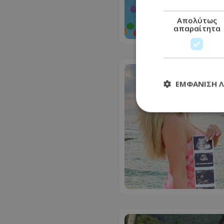
Απολύτως
απαραίτητα
ΕΜΦΆΝΙΣΗ 
Απολύτω
Τα απολύτως απαραί
διαχείριση λογαρια
Ονοματεπώνυμο
usprivacy