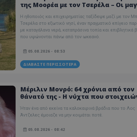
της Μοορέα με τον Τσερέλα – Οι μαγ
d
συνεδρία
Αυτό το cookie 
Microsoft Corporation
εικόνες από από το ταξίδι
Doubleclick και
themasports.tothemaonline.com
Η ηθοποιός και επιχειρηματίας ταξίδεψε μαζί με τον Μ
πληροφορίες σχ
με τον οποίο ο 
Τσερέλα στο εξωτικό νησί, έναν πραγματικό επίγειο πα
χρησιμοποιεί το
με καταγάλανα νερά, καταπράσινα τοπία και επιβλητικά 
τυχόν διαφημίσ
έχει δει ο τελικ
που υψώνονται πάνω από τον ωκεανό.
επισκεφθεί τον 
_METADATA
5 μήνες 4
Αυτό το cookie 
YouTube
05.08.2026 - 08:53
εβδομάδες
για να αποθηκεύ
.youtube.com
συγκατάθεση το
επιλογές απορρ
ΔΙΑΒΆΣΤΕ ΠΕΡΙΣΣΌΤΕΡΑ
αλληλεπίδρασή 
ιστοσελίδα. Κα
σχετικά με τη 
επισκέπτη σχετι
πολιτικές και ρ
απορρήτου, εξα
Μέριλιν Μονρό: 64 χρόνια από τον
οι προτιμήσεις 
μελλοντικές συν
θάνατό της - Η νύχτα που στοιχειώ
ακόμα και σήμερα το Χόλιγουντ
29 λεπτά 58
Αυτό το cookie 
Cloudflare Inc.
δευτερόλεπτα
για τη διάκρισ
Ήταν ένα από εκείνα τα καλοκαιρινά βράδια που το Λος
.onesignal.com
και ρομπότ. Αυτ
Άντζελες έμοιαζε να μην κοιμάται ποτέ.
για τον ιστότοπ
κάνει έγκυρες α
τη χρήση του ι
05.08.2026 - 08:42
29 λεπτά 59
Αυτό το cookie 
Cloudflare Inc.