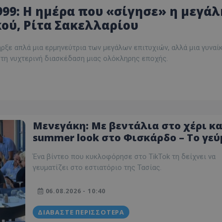
999: Η ημέρα που «σίγησε» η μεγάλ
κού, Ρίτα Σακελλαρίου
ρξε απλά μια ερμηνεύτρια των μεγάλων επιτυχιών, αλλά μια γυναί
 τη νυχτερινή διασκέδαση μιας ολόκληρης εποχής.
Μενεγάκη: Με βεντάλια στο χέρι κα
summer look στο Φισκάρδο – Το γεύ
με τον Μάκη & την παρέα της
Ένα βίντεο που κυκλοφόρησε στο TikTok τη δείχνει να
γευματίζει στο εστιατόριο της Τασίας.
06.08.2026 - 10:40
ΔΙΑΒΆΣΤΕ ΠΕΡΙΣΣΌΤΕΡΑ