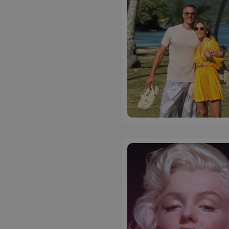
ASP.NET_SessionI
VISITOR_PRIVACY
__cf_bm
__cf_bm