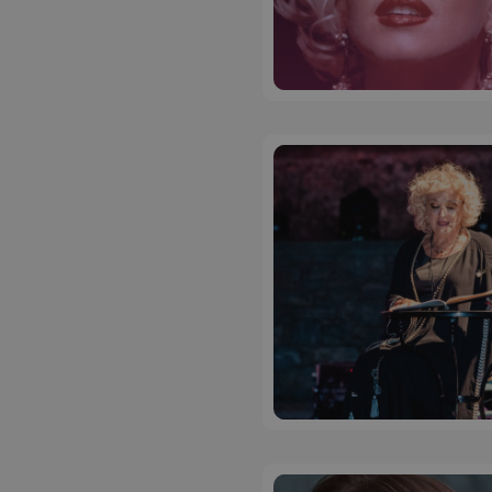
ASP.NET_SessionI
msToken
CookieScriptConse