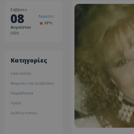
Σάββατο
08
Λεμεσός
33ºc
Αυγούστου
Λάρνακα
2026
30ºc
Λευκωσία
35ºc
Κατηγορίες
Like online
Νομικός του Διάβολου
Παράthema
Υγεία
Δελτία τύπου