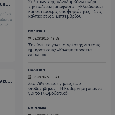
Σολομωνίδης: «Αναλαμβάνω πλήρως
ικές
την πολιτική απόφαση» - «Κλείδωσαν»
ορίζεται από το
και οι τέσσερις υποψηφιότητες - Στις
 παρέχει
προύνο
ετικά με τον τρόπο
κάλπες στις 5 Σεπτεμβρίου
τελικός χρήστης
ράδεισο
ν ιστότοπο και
βουνά
εις που μπορεί να
ός χρήστης πριν
ΠΟΛΙΤΙΚΗ
εν λόγω ιστότοπο.
08.08.2026 - 13:58
χρησιμοποιείται
σει τη
Σηκώνει το γάντι ο Αρέστης για τους
υ χρήστη και τις
ημικρατικούς: «Κάναμε τεράστια
ήτου για την
δουλειά»
τους με την
ταγράφει δεδομένα
συγκατάθεση του
κά με διάφορες
υθμίσεις
ΠΟΛΙΤΙΚΗ
σφαλίζοντας ότι
τους τιμώνται σε
08.08.2026 - 13:41
εδρίες.
νει
Στο 78% οι εισηγήσεις που
χρησιμοποιείται
υιοθετήθηκαν – Η Κυβέρνηση απαντά
η μεταξύ ανθρώπων
για το Γνωμοδοτικό
ό είναι επωφελές
ο, προκειμένου να
ναφορές σχετικά με
στότοπού τους.
ΚΟΙΝΩΝΙΑ
χρησιμοποιείται