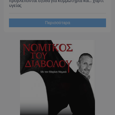
προβλέπονται έξοδα για κομμωτήρια και... χαρτί
υγείας
CookieScriptConsent
CookieScript
www.tothemaonline.com
Περισσότερα
usprivacy
.themasports.tothemaonline.co