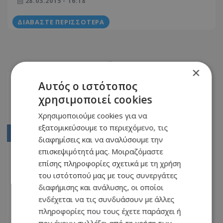
28.03.2015 - 16:18
ΔΙΑΒΆΣΤΕ ΠΕΡΙΣΣΌΤΕΡΑ
×
Αρχική
Αυτός ο ιστότοπος
χρησιμοποιεί cookies
2572
Χρησιμοποιούμε cookies για να
2573
εξατομικεύσουμε το περιεχόμενο, τις
2574
διαφημίσεις και να αναλύσουμε την
επισκεψιμότητά μας. Μοιραζόμαστε
2575
επίσης πληροφορίες σχετικά με τη χρήση
2576
του ιστότοπού μας με τους συνεργάτες
...
διαφήμισης και ανάλυσης, οι οποίοι
ενδέχεται να τις συνδυάσουν με άλλες
2597
πληροφορίες που τους έχετε παράσχει ή
2598
που έχουν συλλέξει από τη χρήση των