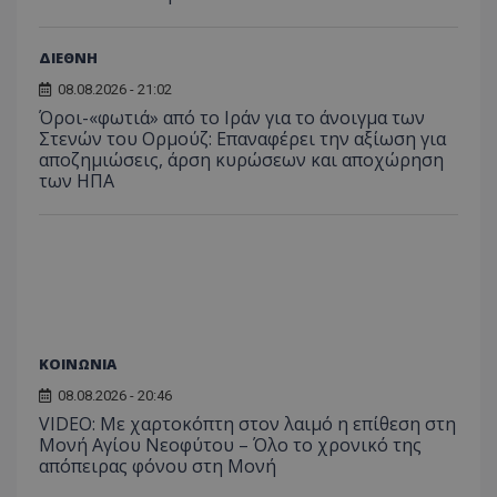
ΔΙΕΘΝΗ
08.08.2026 - 21:02
Όροι-«φωτιά» από το Ιράν για το άνοιγμα των
Στενών του Ορμούζ: Επαναφέρει την αξίωση για
αποζημιώσεις, άρση κυρώσεων και αποχώρηση
ASP.NET_SessionId
Microsoft Corporation
των ΗΠΑ
themasports.tothemaonline.co
ΚΟΙΝΩΝΙΑ
08.08.2026 - 20:46
VIDEO: Με χαρτοκόπτη στον λαιμό η επίθεση στη
Μονή Αγίου Νεοφύτου – Όλο το χρονικό της
απόπειρας φόνου στη Μονή
VISITOR_PRIVACY_METADATA
YouTube
.youtube.com