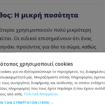
θος: Η μικρή ποσότητα
σότεροι χρησιμοποιούν πολύ μικρότερη
ται. Οι ειδικοί επισημαίνουν ότι ένας
φηνάκι προϊόντος για όλο το σώμα, καθώς
αι αυχένα.
τότοπος χρησιμοποιεί cookies
της προστασίας SPF μειώνεται αισθητά,
ookies για να εξατομικεύσουμε το περιεχόμενο, τις διαφημίσεις
νες του ήλιου.
επισκεψιμότητά μας. Μοιραζόμαστε επίσης πληροφορίες σχετικά
 τους συνεργάτες διαφήμισης και ανάλυσης, οι οποίοι ενδέχετα
λλες πληροφορίες που τους έχετε παράσχει ή που έχουν συλλέξ
ους από εσάς.
Πολιτική Απορρήτου
ς επανάληψης
ΩΝ ΤΩΝ ΣΥΝΕΡΓΑΤΏΝ
(1656) →