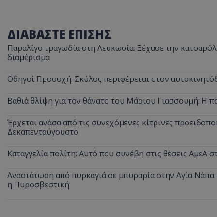
ASP.NET_SessionI
ΔΙΑΒΑΣΤΕ ΕΠΙΣΗΣ
Παραλίγο τραγωδία στη Λευκωσία: Ξέχασε την κατσαρόλα
διαμέρισμα
VISITOR_PRIVACY
Οδηγοί Προσοχή: Σκύλος περιφέρεται στον αυτοκινητόδ
Βαθιά θλίψη για τον θάνατο του Μάριου Γιασσουμή: Η π
Έρχεται ανάσα από τις συνεχόμενες κίτρινες προειδοποι
Δεκαπενταύγουστο
Καταγγελία πολίτη: Αυτό που συνέβη στις θέσεις ΑμεΑ 
__cf_bm
Αναστάτωση από πυρκαγιά σε μπυραρία στην Αγία Νάπα τ
η Πυροσβεστική
__cf_bm