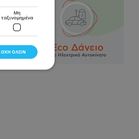
Μη
ταξινομημένα
ΔΟΧΉ ΌΛΩΝ
νομημένα
στη και τη
τητα cookies.
αποθηκεύει το
θεσης του χρήστη
 παρακολούθηση και
τα σύμφωνα με τον
ρρήτου των
ειών.