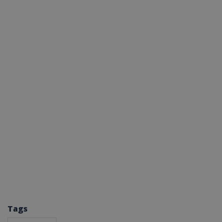
ASP.NET_SessionI
msToken
CookieScriptConse
Tags