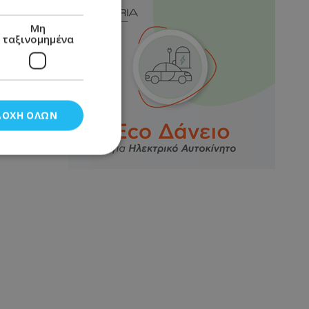
Μη
ταξινομημένα
ΔΟΧΉ ΌΛΩΝ
νομημένα
στη και τη
τητα cookies.
αποθηκεύει το
θεσης του χρήστη
 παρακολούθηση και
τα σύμφωνα με τον
ρρήτου των
ειών.