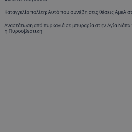
ASP.NET_SessionI
Καταγγελία πολίτη: Αυτό που συνέβη στις θέσεις ΑμεΑ 
Αναστάτωση από πυρκαγιά σε μπυραρία στην Αγία Νάπα τ
η Πυροσβεστική
VISITOR_PRIVACY
__cf_bm
__cf_bm