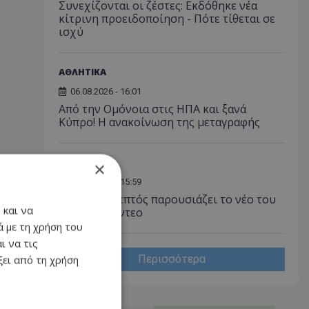
Συνεχίζονται οι ζέστες: Εκδόθηκε νέα
κίτρινη προειδοποίηση - Πότε τίθεται σε
ισχύ
ΑΘΛΗΤΙΚΑ
06.08.2026 - 16:01
Από την Ομόνοια στις ΗΠΑ και ξανά
Κύπρο! Η ανακοίνωση της μεταγραφής
ΟΙΚΟΝΟΜΙΑ
×
06.08.2026 - 15:59
Ο Όμιλος Λεπτός παρουσιάζει το νέο του
 και να
εταιρικό βίντεο
 με τη χρήση του
ι να τις
Περισσότερα
ει από τη χρήση