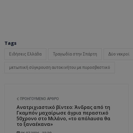
ASP.NET_SessionI
Tags
Ειδήσεις Ελλάδα
Τραγωδία στην Σπάρτη
Δύο νεκροί
msToken
μετωπική σύγκρουση αυτοκινήτου με πυροσβεστικό
ΠΡΟΗΓΟΎΜΕΝΟ ΆΡΘΡΟ
CookieScriptConse
Ανατριχιαστικό βίντεο: Άνδρας από τη
Γκαμπόν μαχαίρωσε άγρια περαστικό
50χρονο στο Μιλάνο, «το απόλαυσα θα
το ξαναέκανα»