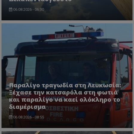
06.08.2026 - 06:30
msToken
.tiktok.com
Παραλίγο τραγωδία στη Λευκωσία:
Ξέχασε την κατσαρόλα στη φωτιά
και παραλίγο να καεί ολόκληρο το
διαμέρισμα
06.08.2026 - 08:55
CookieScriptConsent
CookieScript
www.tothemaonline.com