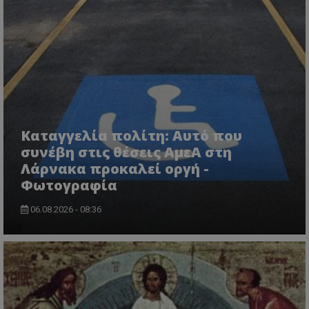
Καταγγελία πολίτη: Αυτό που
usprivacy
.themasports.tothemaonline.co
συνέβη στις θέσεις ΑμεΑ στη
Λάρνακα προκαλεί οργή -
Φωτογραφία
06.08.2026 - 08:36