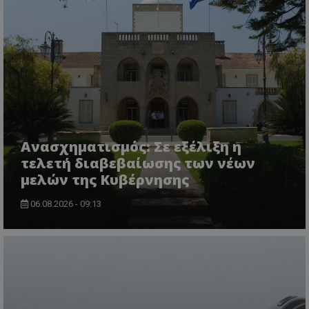
ASP.NET_SessionId
Microsoft Corporation
themasports.tothemaonline.co
Ανασχηματισμός: Σε εξέλιξη η
τελετή διαβεβαίωσης των νέων
μελών της Κυβέρνησης
06.08.2026 - 09:13
VISITOR_PRIVACY_METADATA
YouTube
.youtube.com