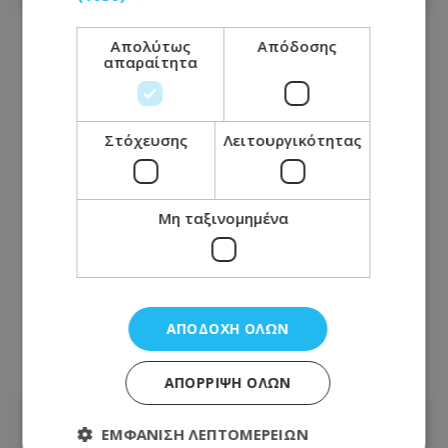
Απολύτως
Απόδοσης
απαραίτητα
Στόχευσης
Λειτουργικότητας
Μη ταξινομημένα
Αδιανόητο περιστατικό σε
νοσοκομείο: Έκλεισε την είσοδο με το
ΑΠΟΔΟΧΉ ΌΛΩΝ
αυτοκίνητό του - Δείτε φωτογραφία
29.07.2026 - 09:17
ΑΠΌΡΡΙΨΗ ΌΛΩΝ
ΕΜΦΆΝΙΣΗ ΛΕΠΤΟΜΕΡΕΙΏΝ