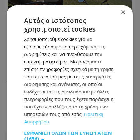
×
Αυτός ο ιστότοπος
χρησιμοποιεί cookies
Χρησιμοποιούμε cookies για να
εξατομικεύσουμε το περιεχόμενο, τις
διαφημίσεις και να αναλύσουμε την
επισκεψιμότητά μας. Μοιραζόμαστε
επίσης πληροφορίες σχετικά με τη χρήση
του ιστότοπού μας με τους συνεργάτες
Video: Απίστευτο περιστατικό σε
διαφήμισης και ανάλυσης, οι οποίοι
δρόμο της Κύπρου - Σταμάτησαν στη
ενδέχεται να τις συνδυάσουν με άλλες
μέση του δρόμου με τετράτροχη
πληροφορίες που τους έχετε παράσχει ή
μοτοσικλέτα μετά που πέρασαν το
που έχουν συλλέξει από τη χρήση των
φανάρι
υπηρεσιών τους από εσάς.
Πολιτική
Απορρήτου
30.07.2026 - 08:48
ΕΜΦΆΝΙΣΗ ΌΛΩΝ ΤΩΝ ΣΥΝΕΡΓΑΤΏΝ
(1656) →