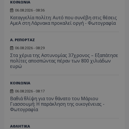
συχνότ
ΚΟΙΝΩΝΙΑ
να π
επισκέ
τον 
τον τρ
του 
06.08.2026 - 08:36
οποίο 
επισκέπ
Καταγγελία πολίτη: Αυτό που συνέβη στις θέσεις
πρόσβα
ΑμεΑ στη Λάρνακα προκαλεί οργή - Φωτογραφία
ιστοσε
Συλλέγε
για τις
του χρ
Α. ΡΕΠΟΡΤΑΖ
ιστοσε
ποιες σ
06.08.2026 - 08:29
έχουν 
Στα χέρια της Αστυνομίας 37χρονος – Εξαπάτησε
_ga_J7RS52TMNC
.tothemaonline.com
1 χρόνος 1
Αυτό τ
πολίτες αποσπώντας πέραν των 800 χιλιάδων
μήνας
χρησιμ
από το
ευρώ
Analyti
διατήρ
κατάσ
περιόδ
ΚΟΙΝΩΝΙΑ
σύνδεσ
06.08.2026 - 08:17
Βαθιά θλίψη για τον θάνατο του Μάριου
Γιασσουμή: Η παράκληση της οικογένειας -
Φωτογραφία
ΑΘΛΗΤΙΚΑ