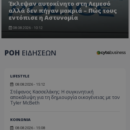
Έκλεψαν αυτοκίνητο στη Λεμεσό
αλλά δεν πήγαν μακριά – Πώς τους
εντόπισε η Αστυνομία
08.08.2026 - 10:12
CookieScriptConsent
CookieScript
www.tothemaonline.com
ΡΟΗ
ΕΙΔΗΣΕΩΝ
LIFESTYLE
08.08.2026 - 15:12
Στέφανος Κασσελάκης: Η συγκινητική
αποκάλυψη για τη δηµιουργία οικογένειας με τον
Tyler McBeth
usprivacy
.themasports.tothemaonline.co
ΚΟΙΝΩΝΙΑ
08.08.2026 - 15:08