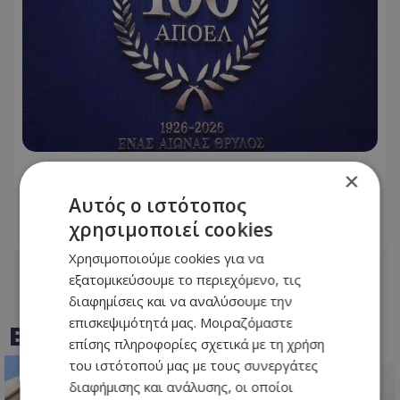
ΑΠΟΕΛ: Αυτό είναι το λογότυπο των
×
100 χρόνων!
Αυτός ο ιστότοπος
χρησιμοποιεί cookies
06.08.2026 - 23:43
Χρησιμοποιούμε cookies για να
εξατομικεύσουμε το περιεχόμενο, τις
διαφημίσεις και να αναλύσουμε την
επισκεψιμότητά μας. Μοιραζόμαστε
BEST OF
TOTHEMAONLINE
επίσης πληροφορίες σχετικά με τη χρήση
του ιστότοπού μας με τους συνεργάτες
διαφήμισης και ανάλυσης, οι οποίοι