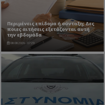
ASP.NET_SessionId
Microsoft Corporation
lifenewscy.tothemaonline.com
Περιμένεις επίδομα ή σύνταξη; Δες
ποιες αιτήσεις εξετάζονται αυτή
την εβδομάδα
08.08.2026 - 07:29
msToken
.tiktok.com