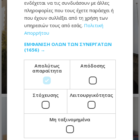
ενδέχεται να τις συνδυάσουν με άλλες
πληροφορίες που τους έχετε παράσχει ή
που έχουν συλλέξει από τη χρήση των
υπηρεσιών τους από εσάς.
Πολιτική
Απορρήτου
ΕΜΦΆΝΙΣΗ ΌΛΩΝ ΤΩΝ ΣΥΝΕΡΓΑΤΏΝ
(1656) →
Στο 78% οι εισηγήσεις που
υιοθετήθηκαν – Η Κυβέρνηση
Απολύτως
Απόδοσης
απαντά για το Γνωμοδοτικό
απαραίτητα
08.08.2026 - 13:41
Στόχευσης
Λειτουργικότητας
Μη ταξινομημένα