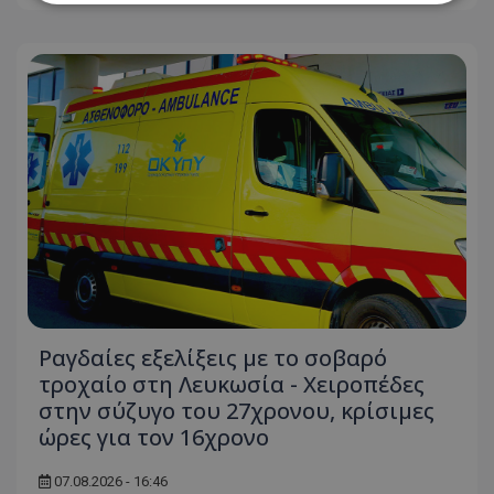
Απολύτως απαραίτητα
Απόδοσης
Στόχευσης
Λειτουργικότητας
Μη ταξινομημένα
Τα απολύτως απαραίτητα cookies επιτρέπουν
βασικές λειτουργίες του ιστότοπου, όπως τη
σύνδεση χρήστη και τη διαχείριση λογαριασμού.
Ο ιστότοπος δεν μπορεί να χρησιμοποιηθεί σωστά
χωρίς τα απολύτως απαραίτητα cookies.
Ονοματεπώνυμο
Προμηθευτής
/
Πεδίο
usprivacy
.lifenewscy.tothemaonline.com
Ραγδαίες εξελίξεις με το σοβαρό
τροχαίο στη Λευκωσία - Χειροπέδες
στην σύζυγο του 27χρονου, κρίσιμες
ώρες για τον 16χρονο
07.08.2026 - 16:46