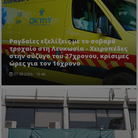
msToken
.tiktok.com
Ραγδαίες εξελίξεις με το σοβαρό
τροχαίο στη Λευκωσία - Χειροπέδες
στην σύζυγο του 27χρονου, κρίσιμες
ώρες για τον 16χρονο
07.08.2026 - 16:46
CookieScriptConsent
CookieScript
www.tothemaonline.com