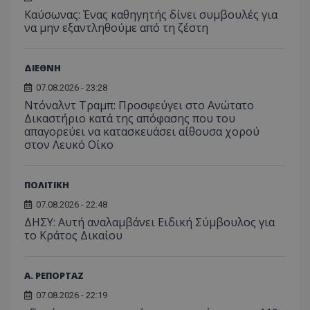
τον 
τον τρ
του 
Kαύσωνας: Ένας καθηγητής δίνει συμβουλές για
οποίο 
επισκέπ
να μην εξαντληθούμε από τη ζέστη
πρόσβα
ιστοσε
Συλλέγε
για τις
ΔΙΕΘΝΗ
του χρ
ιστοσε
07.08.2026 - 23:28
ποιες σ
έχουν 
Ντόναλντ Τραμπ: Προσφεύγει στο Ανώτατο
Δικαστήριο κατά της απόφασης που του
_ga_J7RS52TMNC
.tothemaonline.com
1 χρόνος 1
Αυτό τ
απαγορεύει να κατασκευάσει αίθουσα χορού
μήνας
χρησιμ
από το
στον Λευκό Οίκο
Analyti
διατήρ
κατάσ
περιόδ
ΠΟΛΙΤΙΚΗ
σύνδεσ
07.08.2026 - 22:48
ΔΗΣΥ: Αυτή αναλαμβάνει Ειδική Σύμβουλος για
το Κράτος Δικαίου
Α. ΡΕΠΟΡΤΑΖ
07.08.2026 - 22:19