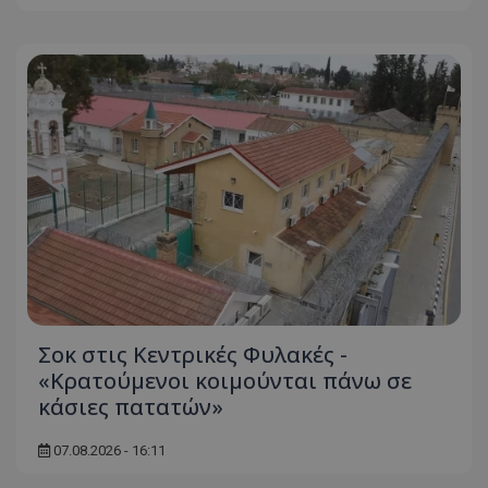
ASP.NET_SessionId
Microsoft Corporation
themasports.tothemaonline.co
VISITOR_PRIVACY_METADATA
YouTube
Σοκ στις Κεντρικές Φυλακές -
.youtube.com
«Κρατούμενοι κοιμούνται πάνω σε
κάσιες πατατών»
07.08.2026 - 16:11