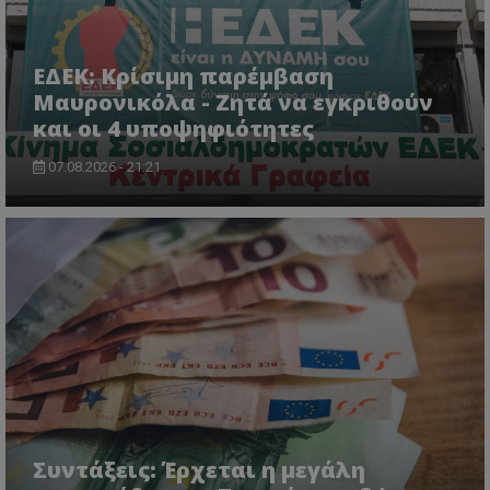
ΕΔΕΚ: Κρίσιμη παρέμβαση
Μαυρονικόλα - Ζητά να εγκριθούν
και οι 4 υποψηφιότητες
07.08.2026 - 21:21
usprivacy
.themasports.tothemaonline.co
Συντάξεις: Έρχεται η μεγάλη