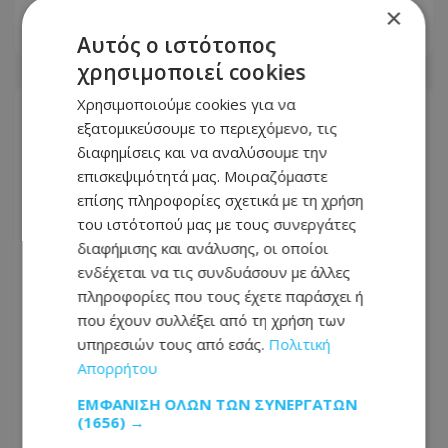
×
07.08.2026 - 20:53
Αυτός ο ιστότοπος
χρησιμοποιεί cookies
Χρησιμοποιούμε cookies για να
εξατομικεύσουμε το περιεχόμενο, τις
διαφημίσεις και να αναλύσουμε την
επισκεψιμότητά μας. Μοιραζόμαστε
επίσης πληροφορίες σχετικά με τη χρήση
του ιστότοπού μας με τους συνεργάτες
διαφήμισης και ανάλυσης, οι οποίοι
ενδέχεται να τις συνδυάσουν με άλλες
πληροφορίες που τους έχετε παράσχει ή
που έχουν συλλέξει από τη χρήση των
υπηρεσιών τους από εσάς.
Πολιτική
Απόπειρα φόνου: Άγρια επίθεση με
Απορρήτου
μαχαίρι - Στο Νοσοκομείο δύο άτομα,
ΕΜΦΆΝΙΣΗ ΌΛΩΝ ΤΩΝ ΣΥΝΕΡΓΑΤΏΝ
πέρασαν χειροπέδες σε 51χρονο
(1656) →