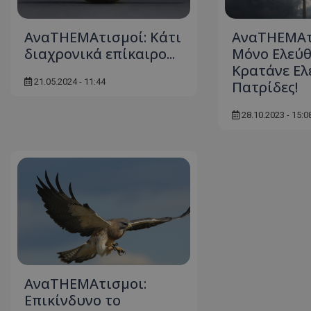
AναTHEMAτισμοί: Κάτι
AναTHEMAτ
διαχρονικά επίκαιρο...
Μόνο Ελεύθ
ASP.NET_SessionI
Κρατάνε Ελ
21.05.2024 - 11:44
Πατρίδες!
28.10.2023 - 15:0
msToken
CookieScriptConse
ΑναTHEMAτισμοι:
Επικίνδυνο το