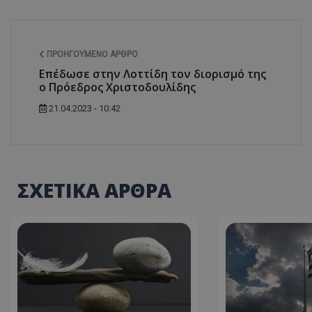
ASP.NET_SessionI
ΠΡΟΗΓΟΎΜΕΝΟ ΆΡΘΡΟ
Επέδωσε στην Λοττίδη τον διορισμό της
ο Πρόεδρος Χριστοδουλίδης
VISITOR_PRIVACY
21.04.2023 - 10:42
ΣΧΕΤΙΚΑ ΑΡΘΡΑ
__cf_bm
__cf_bm