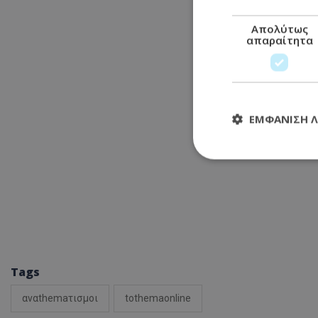
Απολύτως
απαραίτητα
ΕΜΦΆΝΙΣΗ 
Απολύτω
Τα απολύτως απαραί
διαχείριση λογαρια
Ονοματεπώνυμο
usprivacy
Tags
αναthemaτισμοι
tothemaonline