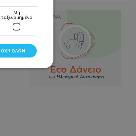
Μη
ταξινομημένα
ΔΟΧΉ ΌΛΩΝ
νομημένα
στη και τη
τητα cookies.
αποθηκεύει το
θεσης του χρήστη
 παρακολούθηση και
τα σύμφωνα με τον
ρρήτου των
ειών.