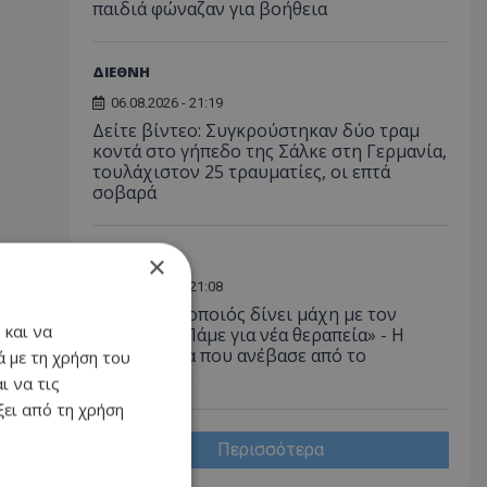
παιδιά φώναζαν για βοήθεια
ΔΙΕΘΝΗ
06.08.2026 - 21:19
Δείτε βίντεο: Συγκρούστηκαν δύο τραμ
κοντά στο γήπεδο της Σάλκε στη Γερμανία,
τουλάχιστον 25 τραυματίες, οι επτά
σοβαρά
LIFESTYLE
×
06.08.2026 - 21:08
Έλληνας ηθοποιός δίνει μάχη με τον
 και να
καρκίνο - «Πάμε για νέα θεραπεία» - Η
φωτογραφία που ανέβασε από το
 με τη χρήση του
νοσοκομείο
ι να τις
ει από τη χρήση
Περισσότερα