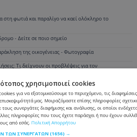
 στη φωτιά και παραλίγο να καεί ολόκληρο το
ρομο - Δείτε σε ποιο σημείο
αράκληση της οικογένειας - Φωτογραφία
ήσεις: Τι δείχνουν οι προβλέψεις για τον
τότοπος χρησιμοποιεί cookies
στη Λάρνακα προκαλεί οργή - Φωτογραφία
ookies για να εξατομικεύσουμε το περιεχόμενο, τις διαφημίσεις
α ξημερώματα - Την έσβησαν οι ιδιοκτήτες πριν φτάσει
επισκεψιμότητά μας. Μοιραζόμαστε επίσης πληροφορίες σχετικά
 τους συνεργάτες διαφήμισης και ανάλυσης, οι οποίοι ενδέχετα
λλες πληροφορίες που τους έχετε παράσχει ή που έχουν συλλέξ
ους από εσάς.
Πολιτική Απορρήτου
ΩΝ ΤΩΝ ΣΥΝΕΡΓΑΤΏΝ
(1656) →