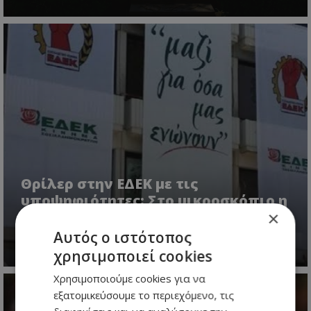
Θρίλερ στην ΕΔΕΚ με τις
υποψηφιότητες: Στο μικροσκόπιο η
×
Σοφία Χριστοδούλου Μακρή
Αυτός ο ιστότοπος
07.08.2026 - 06:43
χρησιμοποιεί cookies
Χρησιμοποιούμε cookies για να
εξατομικεύσουμε το περιεχόμενο, τις