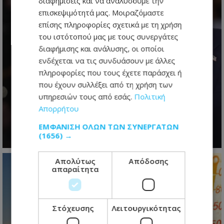
διαφημίσεις και να αναλύσουμε την
επισκεψιμότητά μας. Μοιραζόμαστε
επίσης πληροφορίες σχετικά με τη χρήση
του ιστότοπού μας με τους συνεργάτες
διαφήμισης και ανάλυσης, οι οποίοι
ενδέχεται να τις συνδυάσουν με άλλες
πληροφορίες που τους έχετε παράσχει ή
που έχουν συλλέξει από τη χρήση των
Το δίλημμα του Τραμπ για το Ιράν:
υπηρεσιών τους από εσάς.
Πολιτική
Παραχωρήσεις για να ανοίξει το
Απορρήτου
Ορμούζ ή συνέχιση του πολέμου
ΕΜΦΆΝΙΣΗ ΌΛΩΝ ΤΩΝ ΣΥΝΕΡΓΑΤΏΝ
07.08.2026 - 06:35
(1656) →
Απολύτως
Απόδοσης
απαραίτητα
Στόχευσης
Λειτουργικότητας