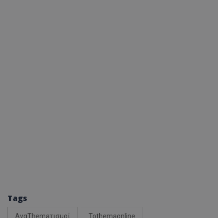
Tags
ΑναThemaτισμοί
Tothemaonline