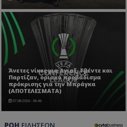
VISITOR_PRIVACY_METADATA
YouTube
.youtube.com
Άνετες νίκες για Άγιαξ, Τβέντε και
Παρτίζαν, οριακό προβάδισμα
πρόκρισης για την Μπράγκα
(ΑΠΟΤΕΛΕΣΜΑΤΑ)
07.08.2026 - 06:46
ΡΟΗ
ΕΙΔΗΣΕΩΝ