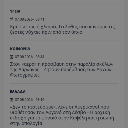
ΥΓΕΙΑ
07.08.2026 - 08:41
Κρύο ντους ή χλιαρό; Το λάθος που κάνουμε τις
ζεστές νύχτες πριν από τον ύπνο
ASP.NET_SessionId
Microsoft Corporation
lifenewscy.tothemaonline.com
ΚΟΙΝΩΝΙΑ
07.08.2026 - 08:33
Στον «αέρα» η πρόσβαση στην παραλία σκύλων
της Λάρνακας - Ζητούν παρέμβαση των Αρχών -
Φωτογραφίες
ΕΛΛΑΔΑ
07.08.2026 - 08:16
«Δεν το πιστεύουμε», λένε οι Αμερικανοί που
υιοθέτησαν τον Αφγανό στη Λέσβο - Η αρχική
msToken
.tiktok.com
εκδοχή για το φονικό στην Κυψέλη και η σιωπή
στην απολογία