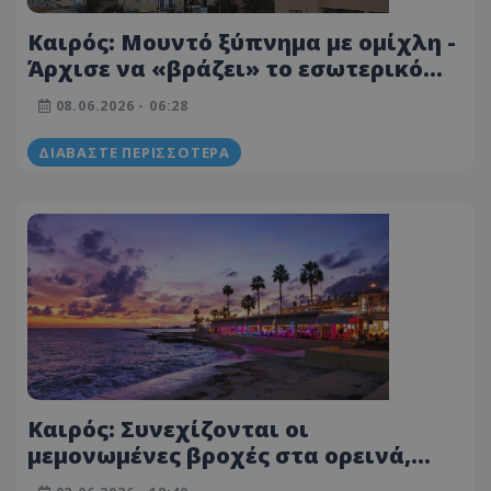
Καιρός: Μουντό ξύπνημα με ομίχλη -
Άρχισε να «βράζει» το εσωτερικό
αλλά στα ορεινά ίσως δούμε και
08.06.2026 - 06:28
χαλάζι
ΔΙΑΒΆΣΤΕ ΠΕΡΙΣΣΌΤΕΡΑ
Καιρός: Συνεχίζονται οι
μεμονωμένες βροχές στα ορεινά,
αυξάνονται τα μποφόρ στα παράλια