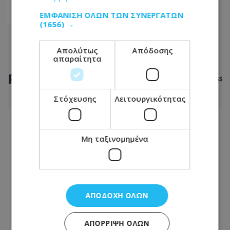
ΕΜΦΆΝΙΣΗ ΌΛΩΝ ΤΩΝ ΣΥΝΕΡΓΑΤΏΝ
46
(1656) →
Απολύτως
Απόδοσης
απαραίτητα
ΡΟΗ
ΕΙΔΗΣΕΩΝ
Στόχευσης
Λειτουργικότητας
ΠΟΛΙΤΙΚΗ
08.08.2026 - 22:54
Μη ταξινομημένα
«Το πάρτι έχει τελειώσει» διαμήνυσε ο
Πρόεδρος Χριστοδουλίδης για διορισμούς -
Έστειλε μήνυμα σε ΔΗΣΥ-ΑΚΕΛ για εκλογές
ΑΠΟΔΟΧΉ ΌΛΩΝ
LIKE ONLINE
08.08.2026 - 22:21
ΑΠΌΡΡΙΨΗ ΌΛΩΝ
Ψυχολόγος προτείνει μέθοδο που μας ηρεμεί