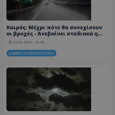
Καιρός: Μέχρι πότε θα συνεχίσουν
οι βροχές - Ανεβαίνει σταδιακά η
θερμοκρασία τις επόμενες μέρες
24.05.2026 - 16:28
ΔΙΑΒΆΣΤΕ ΠΕΡΙΣΣΌΤΕΡΑ