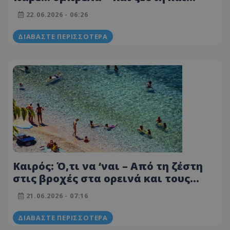
βροχές – Μέχρι που θα φτάσει ο
22.06.2026 - 06:26
υδράργυρος
ΔΙΑΒΆΣΤΕ ΠΕΡΙΣΣΌΤΕΡΑ
Καιρός: Ό,τι να ‘ναι – Από τη ζέστη
στις βροχές στα ορεινά και τους
ισχυρούς ανέμους στα παράλια
21.06.2026 - 07:16
ΔΙΑΒΆΣΤΕ ΠΕΡΙΣΣΌΤΕΡΑ