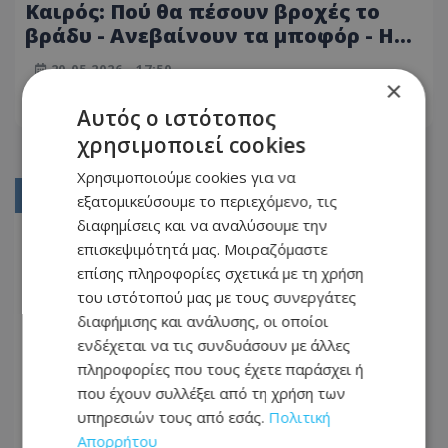
Καιρός: Πού θα πέσουν βροχές το
βράδυ - Ανεβαίνουν τα μποφόρ - Η
πρώτη πρόβλεψη για την Κυριακή
20.05.2026 - 17:50
των Βουλευτικών Εκλογών
×
ΔΙΑΒΆΣΤΕ ΠΕΡΙΣΣΌΤΕΡΑ
Αυτός ο ιστότοπος
χρησιμοποιεί cookies
Χρησιμοποιούμε cookies για να
01
εξατομικεύσουμε το περιεχόμενο, τις
διαφημίσεις και να αναλύσουμε την
02
επισκεψιμότητά μας. Μοιραζόμαστε
03
επίσης πληροφορίες σχετικά με τη χρήση
του ιστότοπού μας με τους συνεργάτες
04
διαφήμισης και ανάλυσης, οι οποίοι
05
ενδέχεται να τις συνδυάσουν με άλλες
πληροφορίες που τους έχετε παράσχει ή
...
που έχουν συλλέξει από τη χρήση των
44
υπηρεσιών τους από εσάς.
Πολιτική
Απορρήτου
45