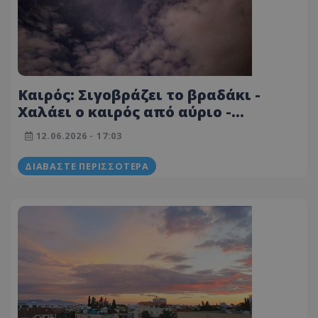
Καιρός: Σιγοβράζει το βραδάκι -
Χαλάει ο καιρός από αύριο -
Έρχονται καταιγίδες με χαλάζι -
12.06.2026 - 17:03
Ποιες περιοχές θα επηρεαστούν
ΔΙΑΒΆΣΤΕ ΠΕΡΙΣΣΌΤΕΡΑ