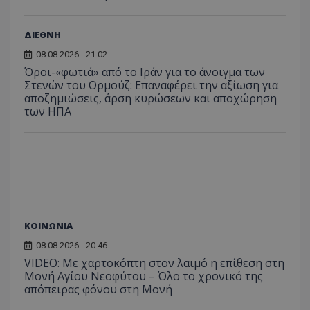
ΔΙΕΘΝΗ
08.08.2026 - 21:02
ASP.NET_SessionId
Microsoft Corporation
Όροι-«φωτιά» από το Ιράν για το άνοιγμα των
themasports.tothemaonline.co
Στενών του Ορμούζ: Επαναφέρει την αξίωση για
αποζημιώσεις, άρση κυρώσεων και αποχώρηση
των ΗΠΑ
ΚΟΙΝΩΝΙΑ
08.08.2026 - 20:46
VIDEO: Με χαρτοκόπτη στον λαιμό η επίθεση στη
VISITOR_PRIVACY_METADATA
YouTube
.youtube.com
Μονή Αγίου Νεοφύτου – Όλο το χρονικό της
απόπειρας φόνου στη Μονή