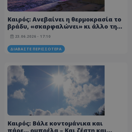
Καιρός: Ανεβαίνει η θερμοκρασία το
βράδυ, «σκαρφαλώνει» κι άλλο τη
μέρα – Δροσιά στα ορεινά από
23.06.2026 - 17:10
μεμονωμένη βροχή
ΔΙΑΒΆΣΤΕ ΠΕΡΙΣΣΌΤΕΡΑ
Καιρός: Βάλε κοντομάνικα και
πάρε… ομπρέλα – Και ζέστη και