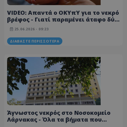
VIDEO: Απαντά ο ΟΚΥπΥ για το νεκρό
βρέφος - Γιατί παραμένει άταφο δύο
χρόνια μετά τον θάνατό του
25.06.2026 - 09:23
ΔΙΑΒΆΣΤΕ ΠΕΡΙΣΣΌΤΕΡΑ
Άγνωστος νεκρός στο Νοσοκομείο
Λάρνακας - Όλα τα βήματα που
πήραν οι λειτουργοί του ΟΚΥπΥ -