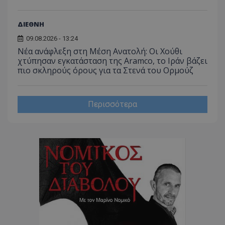
ΔΙΕΘΝΗ
CookieScriptConsent
CookieScript
09.08.2026 - 13:24
www.tothemaonline.com
Νέα ανάφλεξη στη Μέση Ανατολή: Οι Χούθι
χτύπησαν εγκατάσταση της Aramco, το Ιράν βάζει
πιο σκληρούς όρους για τα Στενά του Ορμούζ
Περισσότερα
usprivacy
.themasports.tothemaonline.co