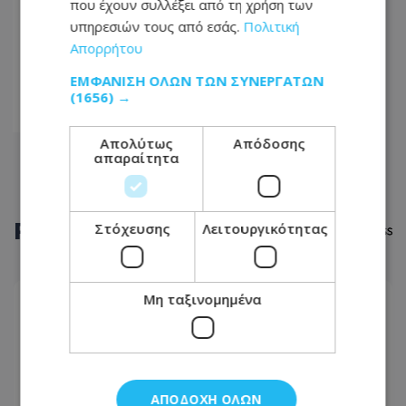
που έχουν συλλέξει από τη χρήση των
...
υπηρεσιών τους από εσάς.
Πολιτική
Απορρήτου
43
ΕΜΦΆΝΙΣΗ ΌΛΩΝ ΤΩΝ ΣΥΝΕΡΓΑΤΏΝ
44
(1656) →
45
Απολύτως
Απόδοσης
απαραίτητα
ΡΟΗ
ΕΙΔΗΣΕΩΝ
Στόχευσης
Λειτουργικότητας
Μη ταξινομημένα
ΑΣΤΥΝΟΜΙΚΟ ΡΕΠΟΡΤΑΖ
09.08.2026 - 17:08
Πήγαιναν για Μάντσεστερ και κατέληξαν με
χειροπέδες – Τι «πρόδωσε» πέντε Βρετανούς
στο αεροδρόμιο Λάρνακας
ΑΠΟΔΟΧΉ ΌΛΩΝ