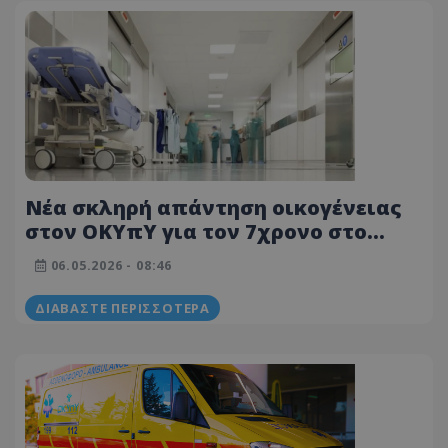
Νέα σκληρή απάντηση οικογένειας
στον ΟΚΥπΥ για τον 7χρονο στο
Μακάρειο: «Αν αυτό δεν είναι
06.05.2026 - 08:46
πρόβλημα, τότε δεν ξέρουν τι
σημαίνει αυτισμός»
ΔΙΑΒΆΣΤΕ ΠΕΡΙΣΣΌΤΕΡΑ