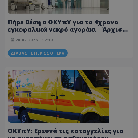
Πήρε θέση ο ΟΚΥπΥ για το 4χρονο
εγκεφαλικά νεκρό αγοράκι - Άρχισε
η διερεύνηση της υπόθεσης
28.07.2026 - 17:10
ΔΙΑΒΆΣΤΕ ΠΕΡΙΣΣΌΤΕΡΑ
ΟΚΥπΥ: Ερευνά τις καταγγελίες για