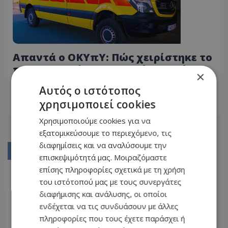
Απαντά ο ΟΚΥπΥ: Πώς χειρίστηκε το
περιστατικό με το παιδί στο φάσμα
×
του αυτισμού - «Τηρήθηκαν τα
03.05.2026 - 20:24
Αυτός ο ιστότοπος
πρωτόκολλα»
χρησιμοποιεί cookies
ΔΙΑΒΆΣΤΕ ΠΕΡΙΣΣΌΤΕΡΑ
Χρησιμοποιούμε cookies για να
εξατομικεύσουμε το περιεχόμενο, τις
διαφημίσεις και να αναλύσουμε την
01
επισκεψιμότητά μας. Μοιραζόμαστε
επίσης πληροφορίες σχετικά με τη χρήση
02
του ιστότοπού μας με τους συνεργάτες
03
διαφήμισης και ανάλυσης, οι οποίοι
04
ενδέχεται να τις συνδυάσουν με άλλες
πληροφορίες που τους έχετε παράσχει ή
05