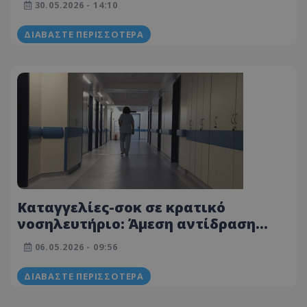
30.05.2026 - 14:10
Πώς κατέληξε η σορός στο
νεκροτομείο
ΔΙΑΒΆΣΤΕ ΠΕΡΙΣΣΌΤΕΡΑ
Καταγγελίες-σοκ σε κρατικό
νοσηλευτήριο: Άμεση αντίδραση
ΟΚΥπΥ - Απομακρύνθηκε
06.05.2026 - 09:56
νοσηλευτικός λειτουργός από τα
καθήκοντα του
ΔΙΑΒΆΣΤΕ ΠΕΡΙΣΣΌΤΕΡΑ