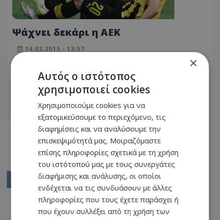
Ψάχνει δεκάρι η ΑΕΚ
14.03.2015 - 13:57
×
ΔΙΑΒΆΣΤΕ ΠΕΡΙΣΣΌΤΕΡΑ
Αυτός ο ιστότοπος
χρησιμοποιεί cookies
Χρησιμοποιούμε cookies για να
εξατομικεύσουμε το περιεχόμενο, τις
διαφημίσεις και να αναλύσουμε την
Αρχική
επισκεψιμότητά μας. Μοιραζόμαστε
1832
επίσης πληροφορίες σχετικά με τη χρήση
1833
του ιστότοπού μας με τους συνεργάτες
διαφήμισης και ανάλυσης, οι οποίοι
1834
ενδέχεται να τις συνδυάσουν με άλλες
1835
πληροφορίες που τους έχετε παράσχει ή
που έχουν συλλέξει από τη χρήση των
1836