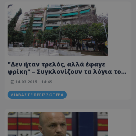
"Δεν ήταν τρελός, αλλά έφαγε
φρίκη" – Συγκλονίζουν τα λόγια του
πατέρα του άτυχου βρέφους που
14.03.2015 - 14:49
πέταξε ο θείος του από το μπαλκόνι!
ΔΙΑΒΆΣΤΕ ΠΕΡΙΣΣΌΤΕΡΑ