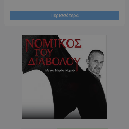
CookieScriptConsent
CookieScript
Περισσότερα
www.tothemaonline.com
usprivacy
.themasports.tothemaonline.co