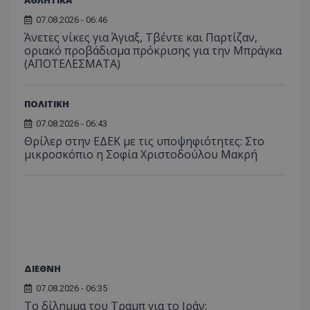
ΑΘΛΗΤΙΚΑ
07.08.2026 - 06:46
Άνετες νίκες για Άγιαξ, Τβέντε και Παρτίζαν,
οριακό προβάδισμα πρόκρισης για την Μπράγκα
(ΑΠΟΤΕΛΕΣΜΑΤΑ)
ASP.NET_SessionId
Microsoft Corporation
themasports.tothemaonline.co
ΠΟΛΙΤΙΚΗ
07.08.2026 - 06:43
Θρίλερ στην ΕΔΕΚ με τις υποψηφιότητες: Στο
μικροσκόπιο η Σοφία Χριστοδούλου Μακρή
ΔΙΕΘΝΗ
VISITOR_PRIVACY_METADATA
YouTube
07.08.2026 - 06:35
.youtube.com
Το δίλημμα του Τραμπ για το Ιράν: