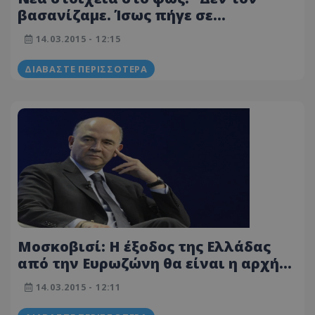
βασανίζαμε. Ίσως πήγε σε
μοναστήρι" λένε οι Κρητικοί – Ο
14.03.2015 - 12:15
διευθυντής είχε ζητήσει βοήθεια για
να αντιμετωπίσει τους "νταήδες"
ΔΙΑΒΆΣΤΕ ΠΕΡΙΣΣΌΤΕΡΑ
Μοσκοβισί: Η έξοδος της Ελλάδας
από την Ευρωζώνη θα είναι η αρχή
του τέλους για το ευρω
14.03.2015 - 12:11