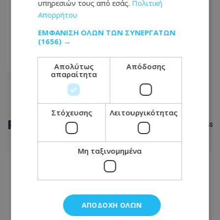
υπηρεσιών τους από εσάς.
Πολιτική
...
Απορρήτου
1846
ΕΜΦΆΝΙΣΗ ΌΛΩΝ ΤΩΝ ΣΥΝΕΡΓΑΤΏΝ
(1656) →
1847
1848
Απολύτως
Απόδοσης
απαραίτητα
Στόχευσης
Λειτουργικότητας
ΡΟΗ
ΕΙΔΗΣΕΩΝ
Μη ταξινομημένα
ΚΟΙΝΩΝΙΑ
07.08.2026 - 07:53
Κίτρινη προειδοποίηση: Ολες οι λεπτομέρειες -
Πότε τίθεται σε ισχύ
ΑΠΟΔΟΧΉ ΌΛΩΝ