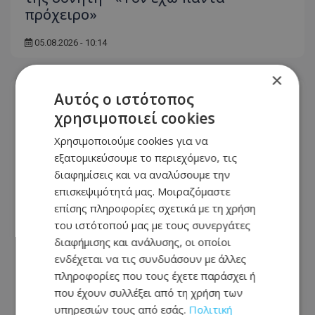
πρόχειρο»
05.08.2026 - 10:14
×
Αυτός ο ιστότοπος
χρησιμοποιεί cookies
Χρησιμοποιούμε cookies για να
εξατομικεύσουμε το περιεχόμενο, τις
διαφημίσεις και να αναλύσουμε την
επισκεψιμότητά μας. Μοιραζόμαστε
επίσης πληροφορίες σχετικά με τη χρήση
του ιστότοπού μας με τους συνεργάτες
διαφήμισης και ανάλυσης, οι οποίοι
ενδέχεται να τις συνδυάσουν με άλλες
πληροφορίες που τους έχετε παράσχει ή
Πυροσβέστης προειδοποιεί: Αυτά τα
που έχουν συλλέξει από τη χρήση των
λάθη με τους φορτιστές μπορούν να
υπηρεσιών τους από εσάς.
Πολιτική
βάλουν φωτιά στο σπίτι σας