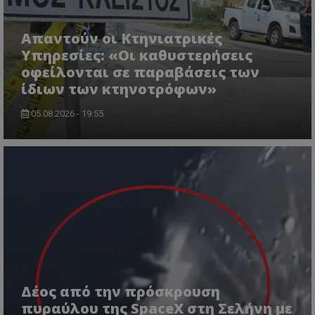
CookieScriptConsent
CookieScript
www.tothemaonline.com
Απαντούν οι Κτηνιατρικές
Υπηρεσίες: «Οι καθυστερήσεις
οφείλονται σε παραβάσεις των
ίδιων των κτηνοτρόφων»
05.08.2026 - 19:55
usprivacy
.themasports.tothemaonline.co
Δέος από την πρόσκρουση
πυραύλου της SpaceX στη Σελήνη με