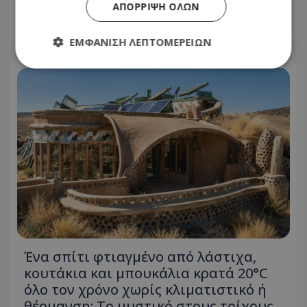
ΑΠΌΡΡΙΨΗ ΌΛΩΝ
04.08.2026 - 11:01
ΕΜΦΆΝΙΣΗ ΛΕΠΤΟΜΕΡΕΙΏΝ
Απολύτως απαραίτητα
Απόδοσης
Στόχευσης
Λειτουργικότητας
Μη ταξινομημένα
Τα απολύτως απαραίτητα cookies επιτρέπουν
βασικές λειτουργίες του ιστότοπου, όπως τη
σύνδεση χρήστη και τη διαχείριση λογαριασμού.
Ο ιστότοπος δεν μπορεί να χρησιμοποιηθεί σωστά
χωρίς τα απολύτως απαραίτητα cookies.
Ονοματεπώνυμο
Προμηθευτής
/
Πεδίο
usprivacy
.lifenewscy.tothemaonline.com
Ένα σπίτι φτιαγμένο από λάστιχα,
κουτάκια και μπουκάλια κρατά 20°C
όλο τον χρόνο χωρίς κλιματιστικό ή
θέρμανση: Το μυστικό στους τοίχους