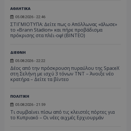
C
1 μήνας
Αυτό τ
Adform
guest_id
1 χρόνος 1
Αυτό
ΑΘΛΗΤΙΚΑ
Twitter Inc.
χρησιμ
.adform.net
μήνας
ρυθμ
.twitter.com
για τον
το Tw
05.08.2026 - 22:46
προσδι
αναγ
συχνότ
ΣΤΙΓΜΙΟΤΥΠΑ: Δείτε πως ο Απόλλωνας «άλωσε»
να π
επισκέ
τον 
το «Brann Stadion» και πήρε προβάδισμα
τον τρ
του 
πρόκρισης στα πλέι-οφ! (ΒΙΝΤΕΟ)
οποίο 
επισκέπ
πρόσβα
ιστοσε
Συλλέγε
ΔΙΕΘΝΗ
για τις
του χρ
05.08.2026 - 22:22
ιστοσε
Δέος από την πρόσκρουση πυραύλου της SpaceX
ποιες σ
έχουν 
στη Σελήνη με ισχύ 3 τόνων TNT – Άνοιξε νέο
κρατήρα – Δείτε τα βίντεο
_ga_J7RS52TMNC
.tothemaonline.com
1 χρόνος 1
Αυτό τ
μήνας
χρησιμ
από το
Analyti
ΠΟΛΙΤΙΚΗ
διατήρ
κατάσ
05.08.2026 - 21:59
περιόδ
σύνδεσ
Τι συμβαίνει πίσω από τις κλειστές πόρτες για
το Κυπριακό – Οι νέες αιχμές Ερχιουρμάν