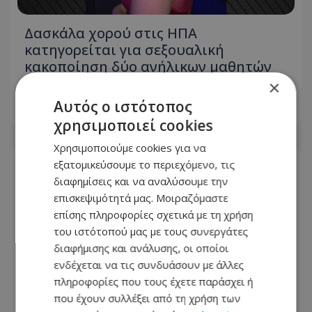
Δασκάλα χορού στις ΗΠΑ
κατηγορείται για σεξουαλική
κακοποίηση δύο ανήλικων μαθητών
της
×
Αυτός ο ιστότοπος
07.08.2026 - 15:14
χρησιμοποιεί cookies
Χρησιμοποιούμε cookies για να
εξατομικεύσουμε το περιεχόμενο, τις
διαφημίσεις και να αναλύσουμε την
επισκεψιμότητά μας. Μοιραζόμαστε
επίσης πληροφορίες σχετικά με τη χρήση
του ιστότοπού μας με τους συνεργάτες
διαφήμισης και ανάλυσης, οι οποίοι
ενδέχεται να τις συνδυάσουν με άλλες
πληροφορίες που τους έχετε παράσχει ή
που έχουν συλλέξει από τη χρήση των