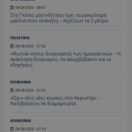
σύνδεσ
βίντε
08.08.2026 - 08:01
C
1 μήνας
Αυτό τ
Adform
guest_id
1 χρόνος 1
Αυτό
Twitter Inc.
χρησιμ
.adform.net
Στο Γκίνες μία Ινδή που έχει τα μακρύτερα
μήνας
ρυθμ
.twitter.com
για τον
το Tw
μαλλιά στον πλανήτη – Αγγίζουν τα 3 μέτρα
προσδι
αναγ
συχνότ
να π
επισκέ
τον 
τον τρ
του 
ΠΟΛΙΤΙΚΗ
οποίο 
επισκέπ
08.08.2026 - 07:52
πρόσβα
ιστοσε
«Φωτιά» στους διορισμούς των ημικρατικών – Η
Συλλέγε
ανάκληση διορισμού, το ασυμβίβαστο και οι
για τις
του χρ
εξηγήσεις
ιστοσε
ποιες σ
έχουν 
ΚΟΙΝΩΝΙΑ
_ga_J7RS52TMNC
.tothemaonline.com
1 χρόνος 1
Αυτό τ
μήνας
χρησιμ
08.08.2026 - 07:41
από το
Analyti
«Όχι» στις νέες κεραίες στο Ακρωτήρι –
διατήρ
Κατεβαίνουν σε διαμαρτυρία
κατάσ
περιόδ
σύνδεσ
ΚΟΙΝΩΝΙΑ
08.08.2026 - 07:35