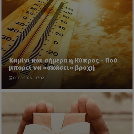
CookieScriptConsent
CookieScript
www.tothemaonline.com
Καμίνι και σήμερα η Κύπρος – Πού
μπορεί να «σκάσει» βροχή
08.08.2026 - 07:32
usprivacy
.themasports.tothemaonline.co