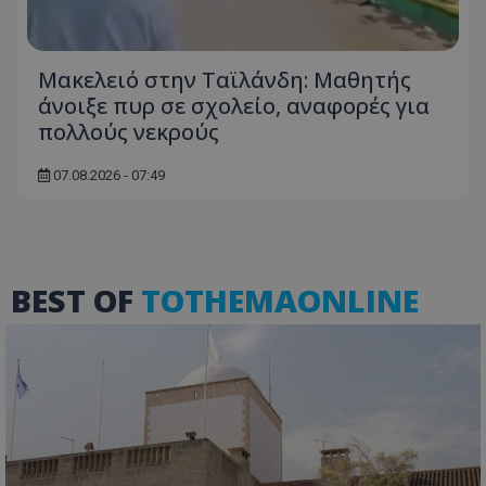
Μακελειό στην Ταϊλάνδη: Μαθητής
άνοιξε πυρ σε σχολείο, αναφορές για
πολλούς νεκρούς
ASP.NET_SessionId
Microsoft Corporation
themasports.tothemaonline.co
07.08.2026 - 07:49
BEST OF
TOTHEMAONLINE
VISITOR_PRIVACY_METADATA
YouTube
.youtube.com