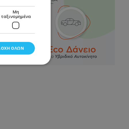
Μη
ταξινομημένα
ΔΟΧΉ ΌΛΩΝ
νομημένα
στη και τη
τητα cookies.
αποθηκεύει το
θεσης του χρήστη
 παρακολούθηση και
τα σύμφωνα με τον
ρρήτου των
ειών.