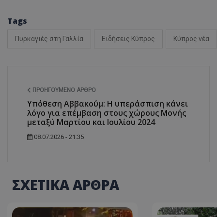
Tags
Πυρκαγιές στη Γαλλία
Ειδήσεις Κύπρος
Κύπρος νέα
ASP.NET_SessionI
ΠΡΟΗΓΟΎΜΕΝΟ ΆΡΘΡΟ
Υπόθεση Αββακούμ: Η υπεράσπιση κάνει
msToken
λόγο για επέμβαση στους χώρους Μονής
μεταξύ Μαρτίου και Ιουλίου 2024
08.07.2026 - 21:35
CookieScriptConse
ΣΧΕΤΙΚΑ ΑΡΘΡΑ