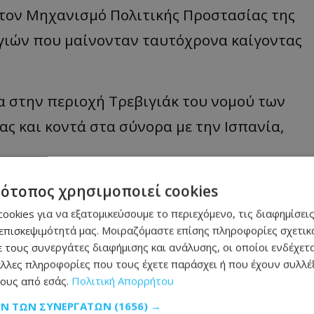
 τον Μηχανισμό Πολιτικής Προστασίας της
γιών που μαίνονταν ταυτόχρονα καίγοντας
α στην περιοχή Τρεβιγιάκ του νομού των
ς και κοντά στα σύνορα με την Ισπανία,
γραψε στο Χ ο νομάρχης της περιοχής,
τότοπος χρησιμοποιεί cookies
να επιστρέψουν στα σπίτια τους. Η
ookies για να εξατομικεύσουμε το περιεχόμενο, τις διαφημίσεις
επισκεψιμότητά μας. Μοιραζόμαστε επίσης πληροφορίες σχετικά
ό έλεγχο.
 τους συνεργάτες διαφήμισης και ανάλυσης, οι οποίοι ενδέχετα
λλες πληροφορίες που τους έχετε παράσχει ή που έχουν συλλέξ
ους από εσάς.
Πολιτική Απορρήτου
μάθετε πρώτοι όλες τις
ειδήσεις
ΩΝ ΤΩΝ ΣΥΝΕΡΓΑΤΏΝ
(1656) →