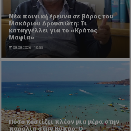
Νέα ποινική έρευνα σε βάρος του
Μακάριου Δρουσιώτη: Τι
καταγγέλλει για το «Κράτος
Μαφία»
08.08.2026 - 10:55
ASP.NET_SessionId
Microsoft Corporation
themasports.tothemaonline.co
Πόσο κοστίζει πλέον μια μέρα στην
παραλία στην Κύπρο; Ο