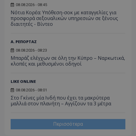
για ν
ανάλυση των
διατήρ
08.08.2026 - 08:45
παρα
επιδόσεων.
κατάσ
προβ
Νότια Κορέα: Υπόθεση-σοκ με καταγγελίες για
περιόδ
ενσω
σύνδεσ
προσφορά σεξουαλικών υπηρεσιών σε ξένους
βίντε
διαιτητές - Bίντεο
C
1 μήνας
Αυτό τ
Adform
guest_id
1 χρόνος 1
Αυτό
Twitter Inc.
χρησιμ
.adform.net
μήνας
ρυθμ
.twitter.com
για τον
το Tw
προσδι
αναγ
Α. ΡΕΠΟΡΤΑΖ
συχνότ
να π
επισκέ
τον 
08.08.2026 - 08:23
τον τρ
του 
οποίο 
Μπαράζ ελέγχων σε όλη την Κύπρο – Ναρκωτικά,
επισκέπ
κλοπές και μεθυσμένοι οδηγοί
πρόσβα
ιστοσε
Συλλέγε
για τις
LIKE ONLINE
του χρ
ιστοσε
ποιες σ
08.08.2026 - 08:01
έχουν 
Στο Γκίνες μία Ινδή που έχει τα μακρύτερα
μαλλιά στον πλανήτη – Αγγίζουν τα 3 μέτρα
_ga_J7RS52TMNC
.tothemaonline.com
1 χρόνος 1
Αυτό τ
μήνας
χρησιμ
από το
Analyti
διατήρ
Περισσότερα
κατάσ
περιόδ
σύνδεσ