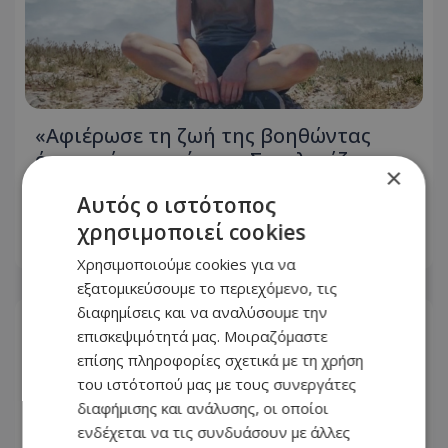
«Αφιέρωσε τη ζωή της βοηθώντας
όσους είχαν ανάγκη»: Συγκλονίζει η
×
οικογένεια της Βρετανίδας που
Αυτός ο ιστότοπος
βρέθηκε νεκρή σε βαλίτσα
χρησιμοποιεί cookies
06.08.2026 - 22:54
Χρησιμοποιούμε cookies για να
εξατομικεύσουμε το περιεχόμενο, τις
διαφημίσεις και να αναλύσουμε την
επισκεψιμότητά μας. Μοιραζόμαστε
επίσης πληροφορίες σχετικά με τη χρήση
του ιστότοπού μας με τους συνεργάτες
διαφήμισης και ανάλυσης, οι οποίοι
ενδέχεται να τις συνδυάσουν με άλλες