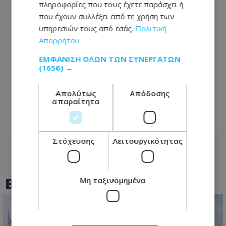
πληροφορίες που τους έχετε παράσχει ή
που έχουν συλλέξει από τη χρήση των
υπηρεσιών τους από εσάς.
Πολιτική
Απορρήτου
ΕΜΦΆΝΙΣΗ ΌΛΩΝ ΤΩΝ ΣΥΝΕΡΓΑΤΏΝ
Πώς έγινε η τραγωδία με την νεκρή
(1656) →
μητέρα στην Ελλάδα: Βούτηξε για να
βοηθήσει τη φίλη της και πνίγηκε, τα
Απολύτως
Απόδοσης
απαραίτητα
παιδιά φώναζαν για βοήθεια
06.08.2026 - 21:41
Στόχευσης
Λειτουργικότητας
BEST OF
TOTHEMAONLINE
Μη ταξινομημένα