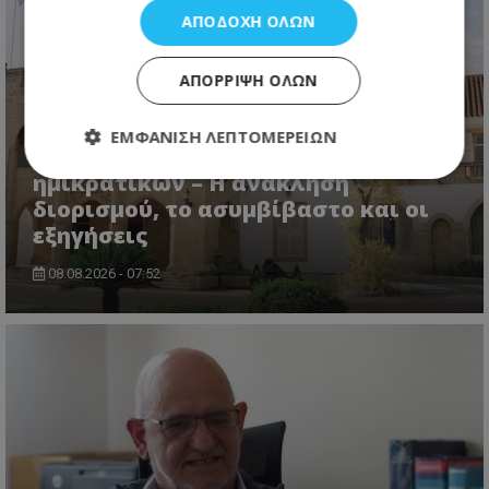
ΑΠΟΔΟΧΉ ΌΛΩΝ
ΑΠΌΡΡΙΨΗ ΌΛΩΝ
ΕΜΦΆΝΙΣΗ ΛΕΠΤΟΜΕΡΕΙΏΝ
«Φωτιά» στους διορισμούς των
ημικρατικών – Η ανάκληση
διορισμού, το ασυμβίβαστο και οι
Απολύτως απαραίτητα
Απόδοσης
εξηγήσεις
Στόχευσης
Λειτουργικότητας
08.08.2026 - 07:52
Μη ταξινομημένα
Τα απολύτως απαραίτητα cookies επιτρέπουν
βασικές λειτουργίες του ιστότοπου, όπως τη
σύνδεση χρήστη και τη διαχείριση λογαριασμού.
Ο ιστότοπος δεν μπορεί να χρησιμοποιηθεί σωστά
χωρίς τα απολύτως απαραίτητα cookies.
Ονοματεπώνυμο
Προμηθευτής
/
Πεδίο
usprivacy
.lifenewscy.tothemaonline.com