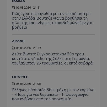
για 
ΕΛΛΑΔΑ
ανάλυση των
διατήρ
παρα
επιδόσεων.
κατάσ
προβ
06.08.2026 - 21:41
περιόδ
ενσ
σύνδεσ
Πώς έγινε η τραγωδία με την νεκρή μητέρα
βίντ
στην Ελλάδα: Βούτηξε για να βοηθήσει τη
C
1 μήνας
Αυτό τ
Adform
guest_id
1 χρόνος 1
Αυτό
Twitter Inc.
φίλη της και πνίγηκε, τα παιδιά φώναζαν για
χρησιμ
.adform.net
μήνας
ρυθμ
.twitter.com
για το
βοήθεια
το Tw
προσδι
αναγ
συχνότ
να π
επισκέ
τον 
τον τρ
του 
ΔΙΕΘΝΗ
οποίο 
επισκέπ
06.08.2026 - 21:19
πρόσβα
ιστοσε
Δείτε βίντεο: Συγκρούστηκαν δύο τραμ
Συλλέγε
κοντά στο γήπεδο της Σάλκε στη Γερμανία,
για τις
τουλάχιστον 25 τραυματίες, οι επτά σοβαρά
του χρ
ιστοσε
ποιες σ
έχουν 
LIFESTYLE
_ga_J7RS52TMNC
.tothemaonline.com
1 χρόνος 1
Αυτό τ
μήνας
χρησιμ
06.08.2026 - 21:08
από το
Έλληνας ηθοποιός δίνει μάχη με τον καρκίνο
Analyti
διατήρ
- «Πάμε για νέα θεραπεία» - Η φωτογραφία
κατάσ
που ανέβασε από το νοσοκομείο
περιόδ
σύνδεσ