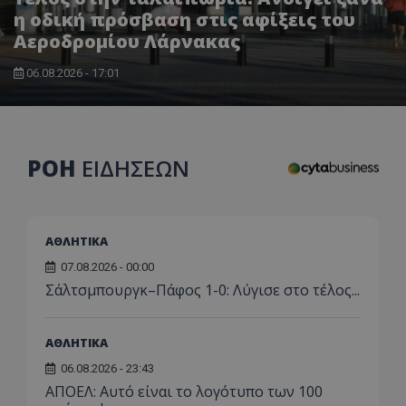
η οδική πρόσβαση στις αφίξεις του
Αεροδρομίου Λάρνακας
06.08.2026 - 17:01
Προμηθευτής
Ονοματεπώνυμο
Λήξη
Περιγραφή
ΡΟΗ
ΕΙΔΗΣΕΩΝ
Προμηθευτής
/
Πεδίο
/
Ονοματεπώνυμο
Λήξη
Περιγραφή
Πεδίο
Προμηθευτής
/
Ονοματεπώνυμο
Λήξη
Περιγ
A_1283
gml-grp.com
2 μήνες 4
Αυτό το cook
Πεδίο
εβδομάδες
χρησιμοποιεί
mid
1
Αυτό είναι ένα
Meta
την
χρόνος
cookie
_ga_7ZKH09CT69
Platform Inc.
.tothemaonline.com
1 χρόνος 1
Αυτό τ
Προμηθευτής
/
παρακολούθ
Ονοματεπώνυμο
Λήξη
Περ
1
Instagram που
.instagram.com
μήνας
χρησιμ
Πεδίο
ΑΘΛΗΤΙΚΑ
της συμπερι
μήνας
επιτρέπει τη
από το
του χρήστη κ
λειτουργικότητ
Analyti
VISITOR_INFO1_LIVE
5 μήνες 4
Αυτό
Google LLC
07.08.2026 - 00:00
αλληλεπίδρασ
των κοινωνικώ
διατήρ
εβδομάδες
έχει
.youtube.com
την ενίσχυση
μέσων μέσα
κατάσ
Σάλτσμπουργκ–Πάφος 1-0: Λύγισε στο τέλος...
από 
εμπειρίας το
στον ιστότοπο.
περιόδ
για 
χρήστη ή τη
σύνδεσ
παρα
συλλογή δεδ
προτ
για την ανάλ
_ga_1GFPXQZD17
.tothemaonline.com
1 χρόνος 1
Αυτό τ
χρησ
ΑΘΛΗΤΙΚΑ
και εξατομικ
μήνας
χρησιμ
βίντ
περιεχόμενο.
από το
που 
06.08.2026 - 23:43
Analyti
ενσ
A_1288
gml-grp.com
2 μήνες 4
Αυτό το cook
διατήρ
ΑΠΟΕΛ: Αυτό είναι το λογότυπο των 100
σε ι
εβδομάδες
χρησιμοποιεί
κατάσ
Μπορ