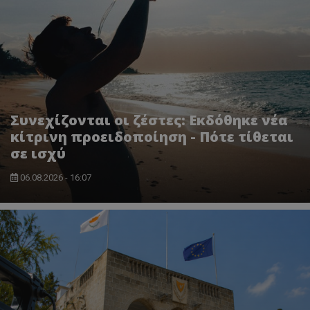
Συνεχίζονται οι ζέστες: Εκδόθηκε νέα
κίτρινη προειδοποίηση - Πότε τίθεται
σε ισχύ
msToken
.tiktok.com
06.08.2026 - 16:07