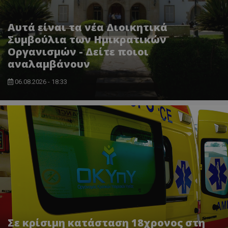
Αυτά είναι τα νέα Διοικητικά
Συμβούλια των Ημικρατικών
Οργανισμών - Δείτε ποιοι
αναλαμβάνουν
06.08.2026 - 18:33
ASP.NET_SessionId
Microsoft Corporation
themasports.tothemaonline.co
Σε κρίσιμη κατάσταση 18χρονος στη