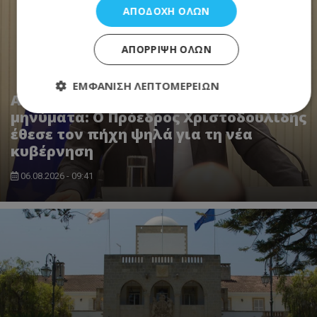
ΑΠΟΔΟΧΉ ΌΛΩΝ
ΑΠΌΡΡΙΨΗ ΌΛΩΝ
ΕΜΦΆΝΙΣΗ ΛΕΠΤΟΜΕΡΕΙΏΝ
Ανασχηματισμός με πολιτικά
μηνύματα: Ο Πρόεδρος Χριστοδουλίδης
έθεσε τον πήχη ψηλά για τη νέα
Απολύτως απαραίτητα
Απόδοσης
κυβέρνηση
Στόχευσης
Λειτουργικότητας
06.08.2026 - 09:41
Μη ταξινομημένα
Τα απολύτως απαραίτητα cookies επιτρέπουν
βασικές λειτουργίες του ιστότοπου, όπως τη
σύνδεση χρήστη και τη διαχείριση λογαριασμού. Ο
ιστότοπος δεν μπορεί να χρησιμοποιηθεί σωστά
χωρίς τα απολύτως απαραίτητα cookies.
Ονοματεπώνυμο
Προμηθευτής
/
Πεδίο
usprivacy
.lifenewscy.tothemaonline.com