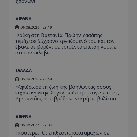
χρόνων!
τη συλλογή
περιόδ
καθο
πληροφοριώ
σύνδεσ
επισ
σχετικά με τη
ιστό
αλληλεπίδρα
_ga
1 χρόνος 1
Αυτό τ
Google LLC
χρησ
χρήστη με τη
ΔΙΕΘΝΗ
μήνας
cookie
.tothemaonline.com
νέα 
ιστοσελίδα, 
με το 
έκδο
σελίδες που
06.08.2026 - 23:19
Univers
διεπ
επισκέπτονται
- το οπ
Yout
Φρίκη στη Βρετανία: Πρώην χασάπης
πώς ο χρήστ
αποτελ
πλοηγείται μ
τεμάχισε 55χρονο εργαζόμενό του και τον
σημαντ
_fbp
2 μήνες 4
Χρησ
Meta Platform Inc.
της ιστοσελί
ενημέρ
έβαλε σε βαρέλι με τσιμέντο επειδή νόμιζε
εβδομάδες
από 
.tothemaonline.com
δεδομένα αυ
την πι
για 
ότι τον έκλεβε
μπορούν να
χρησιμ
παρά
χρησιμοποιη
υπηρεσ
σειρ
για τη βελτί
ανάλυσ
διαφ
της εμπειρίας
Google
προϊ
χρήστη ή για
ΕΛΛΑΔΑ
cookie
η υπ
αναλυτικούς
χρησιμ
προσ
σκοπούς.
06.08.2026 - 22:54
για τη
πραγ
μοναδ
χρόν
«Αφιέρωσε τη ζωή της βοηθώντας όσους
__Secure-
.youtube.com
5 μήνες 4
χρηστώ
διαφ
ROLLOUT_TOKEN
εβδομάδες
είχαν ανάγκη»: Συγκλονίζει η οικογένεια της
εκχωρώ
τρίτ
τυχαία
Βρετανίδας που βρέθηκε νεκρή σε βαλίτσα
ttwid
.tiktok.com
11 μήνες 4
Αυτό το cook
παραγ
CEK
gml-grp.com
1 χρόνος 1
Αυτό
εβδομάδες
συνδέεται σ
αριθμό
μήνας
χρησ
με την ανάλυ
αναγνω
για 
την
πελάτη
παρ
ΔΙΕΘΝΗ
παραμετροπο
Περιλα
των
παράδοση
κάθε α
αλλη
06.08.2026 - 22:30
περιεχομένου
σελίδα
του 
βάση τις
ιστότο
Γκουτέρες: Οι επιθέσεις κατά αμάχων σε
την 
αλληλεπιδράσ
χρησιμ
την 