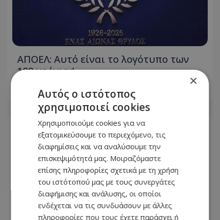
ΑΠΟΕΛ: Αυτό είναι το λογότυπο των
100 χρόνων!
×
Αυτός ο ιστότοπος
06.08.2026 - 23:43
χρησιμοποιεί cookies
Χρησιμοποιούμε cookies για να
εξατομικεύσουμε το περιεχόμενο, τις
διαφημίσεις και να αναλύσουμε την
επισκεψιμότητά μας. Μοιραζόμαστε
επίσης πληροφορίες σχετικά με τη χρήση
του ιστότοπού μας με τους συνεργάτες
διαφήμισης και ανάλυσης, οι οποίοι
ενδέχεται να τις συνδυάσουν με άλλες
πληροφορίες που τους έχετε παράσχει ή