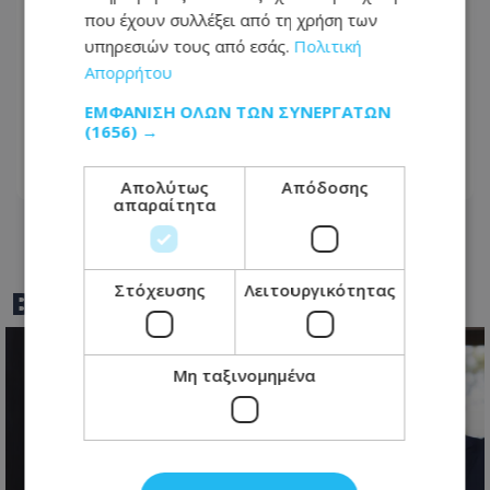
που έχουν συλλέξει από τη χρήση των
υπηρεσιών τους από εσάς.
Πολιτική
Απορρήτου
Έσωσε την παρτίδα στο 93' η...
ασόβαρη Ομόνοια, αλλά περνάει στη
ΕΜΦΆΝΙΣΗ ΌΛΩΝ ΤΩΝ ΣΥΝΕΡΓΑΤΏΝ
ρεβάνς!
(1656) →
06.08.2026 - 21:59
Απολύτως
Απόδοσης
απαραίτητα
Στόχευσης
Λειτουργικότητας
BEST OF
TOTHEMAONLINE
Μη ταξινομημένα