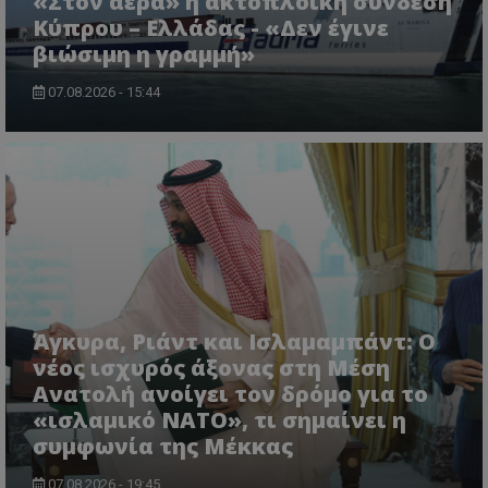
«Στον αέρα» η ακτοπλοϊκή σύνδεση
Κύπρου – Ελλάδας - «Δεν έγινε
βιώσιμη η γραμμή»
CookieScriptConsent
CookieScript
07.08.2026 - 15:44
www.tothemaonline.com
Άγκυρα, Ριάντ και Ισλαμαμπάντ: Ο
usprivacy
.themasports.tothemaonline.co
νέος ισχυρός άξονας στη Μέση
Ανατολή ανοίγει τον δρόμο για το
«ισλαμικό ΝΑΤΟ», τι σημαίνει η
συμφωνία της Μέκκας
07.08.2026 - 19:45