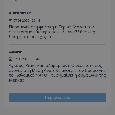
παρα
επιδόσεων.
κατάσ
προβ
περιόδ
ενσω
σύνδεσ
βίντε
Α. ΡΕΠΟΡΤΑΖ
C
1 μήνας
Αυτό τ
Adform
guest_id
1 χρόνος 1
Αυτό
Twitter Inc.
07.08.2026 - 20:14
χρησιμ
.adform.net
μήνας
ρυθμ
.twitter.com
για τον
Παραμένει στη φυλακή η Γερμανίδα για τον
το Tw
προσδι
αναγ
σφετερισμό ε/κ περιουσιών - Αναβλήθηκε η
συχνότ
να π
δίκη, πότε συνεχίζεται
επισκέ
τον 
τον τρ
του 
οποίο 
επισκέπ
πρόσβα
ΔΙΕΘΝΗ
ιστοσε
Συλλέγε
07.08.2026 - 19:45
για τις
Άγκυρα, Ριάντ και Ισλαμαμπάντ: Ο νέος ισχυρός
του χρ
ιστοσε
άξονας στη Μέση Ανατολή ανοίγει τον δρόμο για
ποιες σ
το «ισλαμικό ΝΑΤΟ», τι σημαίνει η συμφωνία της
έχουν 
Μέκκας
_ga_J7RS52TMNC
.tothemaonline.com
1 χρόνος 1
Αυτό τ
μήνας
χρησιμ
από το
Analyti
Περισσότερα
διατήρ
κατάσ
περιόδ
σύνδεσ