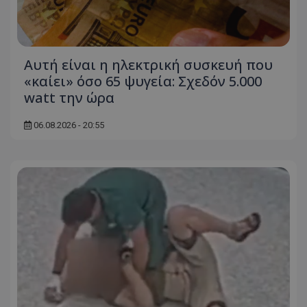
ASP.NET_SessionId
Microsoft Corporation
themasports.tothemaonline.co
Αυτή είναι η ηλεκτρική συσκευή που
«καίει» όσο 65 ψυγεία: Σχεδόν 5.000
watt την ώρα
06.08.2026 - 20:55
VISITOR_PRIVACY_METADATA
YouTube
.youtube.com