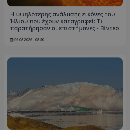
Η υψηλότερης ανάλυσης εικόνες του
Ήλιου που έχουν καταγραφεί: Τι
παρατήρησαν οι επιστήμονες - Βίντεο
msToken
.tiktok.com
06.08.2026 - 08:50
CookieScriptConsent
CookieScript
www.tothemaonline.com