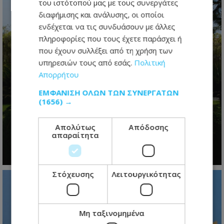
του ιστότοπού μας με τους συνεργάτες
διαφήμισης και ανάλυσης, οι οποίοι
ενδέχεται να τις συνδυάσουν με άλλες
πληροφορίες που τους έχετε παράσχει ή
που έχουν συλλέξει από τη χρήση των
υπηρεσιών τους από εσάς.
Πολιτική
Απορρήτου
Η προεδρική μάχη άρχισε- Το
ΕΜΦΆΝΙΣΗ ΌΛΩΝ ΤΩΝ ΣΥΝΕΡΓΑΤΏΝ
(1656) →
μεγάλο παζλ των συμμαχιών και η
μετακίνηση των κομματικών
Απολύτως
Απόδοσης
ισορροπιών
απαραίτητα
09.08.2026 - 07:18
Στόχευσης
Λειτουργικότητας
Μη ταξινομημένα