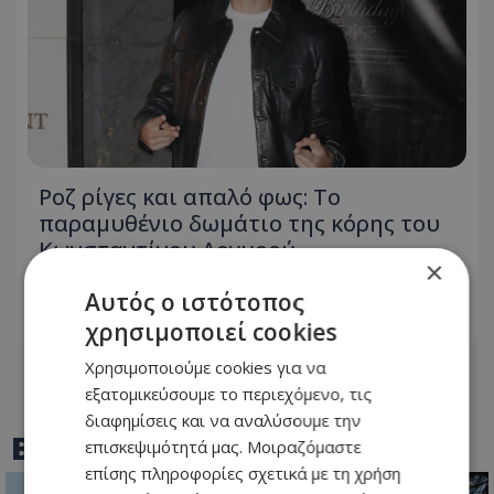
Ροζ ρίγες και απαλό φως: Το
παραμυθένιο δωμάτιο της κόρης του
Κωνσταντίνου Αργυρού -
×
Φωτογραφίες
Αυτός ο ιστότοπος
09.08.2026 - 08:56
χρησιμοποιεί cookies
Χρησιμοποιούμε cookies για να
εξατομικεύσουμε το περιεχόμενο, τις
διαφημίσεις και να αναλύσουμε την
BEST OF
TOTHEMAONLINE
επισκεψιμότητά μας. Μοιραζόμαστε
επίσης πληροφορίες σχετικά με τη χρήση