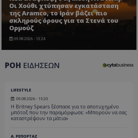
Οι Χούθι χτύπησαν εγκατάσταση
της Aramco, το Ιράν βάζει πιο
σκληρούς όρους για τα Στενά του
Ορμούζ
09.08.2026 - 13:24
CookieScriptConsent
CookieScript
www.tothemaonline.com
ΡΟΗ
ΕΙΔΗΣΕΩΝ
LIFESTYLE
09.08.2026 - 15:20
Η Britney Spears ξέσπασε για το αποτυχημένο
μπότοξ που την παραμόρφωσε: «Μπορούν να σας
καταστρέψουν τα μάτια»
usprivacy
.themasports.tothemaonline.co
Α. ΡΕΠΟΡΤΑΖ