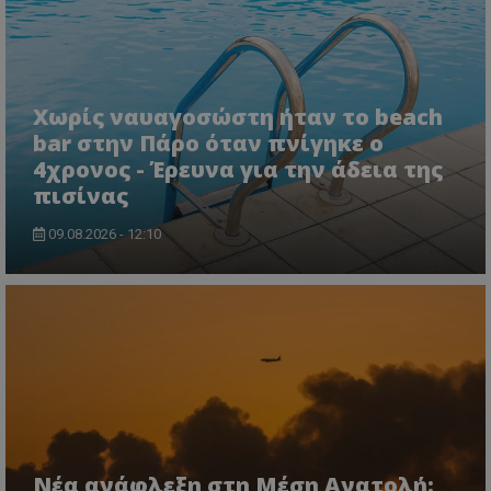
ASP.NET_SessionId
Microsoft Corporation
lifenewscy.tothemaonline.com
Χωρίς ναυαγοσώστη ήταν το beach
bar στην Πάρο όταν πνίγηκε ο
4χρονος - Έρευνα για την άδεια της
πισίνας
09.08.2026 - 12:10
msToken
.tiktok.com
Νέα ανάφλεξη στη Μέση Ανατολή: