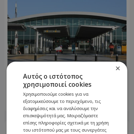
×
Αυτός ο ιστότοπος
Τέλος στην ταλαιπωρία: Ανοίγει ξανά
χρησιμοποιεί cookies
η οδική πρόσβαση στις αφίξεις του
Αεροδρομίου Λάρνακας
Χρησιμοποιούμε cookies για να
εξατομικεύσουμε το περιεχόμενο, τις
06.08.2026 - 17:01
διαφημίσεις και να αναλύσουμε την
επισκεψιμότητά μας. Μοιραζόμαστε
επίσης πληροφορίες σχετικά με τη χρήση
του ιστότοπού μας με τους συνεργάτες