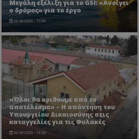
Μεγάλη εξέλιξη για το GSI: «Ανοίγει
ο δρόμος» για το έργο
ASP.NET_SessionId
Microsoft Corporation
lifenewscy.tothemaonline.com
06.08.2026 - 15:06
msToken
.tiktok.com
«Όλοι θα κριθούμε από το
αποτέλεσμα» – Η απάντηση του
Υπουργείου Δικαιοσύνης στις
καταγγελίες για τις Φυλακές
06.08.2026 - 14:40