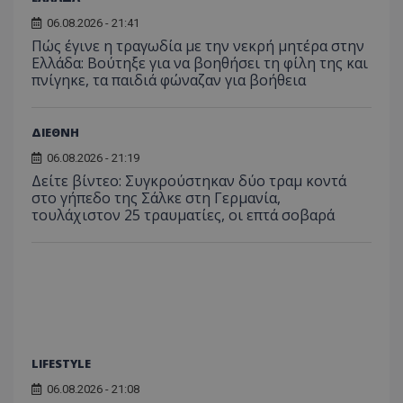
χρήστη ή στη
_ga_ECPYT7ERET
.tothemaonline.com
1 χρόνος 1
Αυτό τ
YSC
συνεδρία
Αυτό
Google LLC
παρακολούθη
μήνας
χρησιμ
06.08.2026 - 21:41
έχει 
.youtube.com
της συμπερι
από το
από 
του χρήστη γ
Πώς έγινε η τραγωδία με την νεκρή μητέρα στην
Analyti
για ν
ανάλυση των
διατήρ
Ελλάδα: Βούτηξε για να βοηθήσει τη φίλη της και
παρα
επιδόσεων.
κατάσ
προβ
πνίγηκε, τα παιδιά φώναζαν για βοήθεια
περιόδ
ενσω
σύνδεσ
βίντε
C
1 μήνας
Αυτό τ
Adform
guest_id
1 χρόνος 1
Αυτό
Twitter Inc.
ΔΙΕΘΝΗ
χρησιμ
.adform.net
μήνας
ρυθμ
.twitter.com
για τον
το Tw
06.08.2026 - 21:19
προσδι
αναγ
συχνότ
να π
Δείτε βίντεο: Συγκρούστηκαν δύο τραμ κοντά
επισκέ
τον 
στο γήπεδο της Σάλκε στη Γερμανία,
τον τρ
του 
οποίο 
τουλάχιστον 25 τραυματίες, οι επτά σοβαρά
επισκέπ
πρόσβα
ιστοσε
Συλλέγε
για τις
του χρ
ιστοσε
ποιες σ
έχουν 
_ga_J7RS52TMNC
.tothemaonline.com
1 χρόνος 1
Αυτό τ
μήνας
χρησιμ
LIFESTYLE
από το
Analyti
06.08.2026 - 21:08
διατήρ