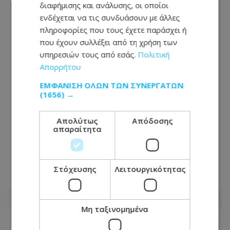
διαφήμισης και ανάλυσης, οι οποίοι
ενδέχεται να τις συνδυάσουν με άλλες
πληροφορίες που τους έχετε παράσχει ή
που έχουν συλλέξει από τη χρήση των
υπηρεσιών τους από εσάς.
Πολιτική
Απορρήτου
ΕΜΦΆΝΙΣΗ ΌΛΩΝ ΤΩΝ ΣΥΝΕΡΓΑΤΏΝ
(1656) →
Απολύτως
Απόδοσης
Στη γειτονιά των αγγέλων η 70χρονη
απαραίτητα
Καίτη στη Λευκωσία - Η παράκληση
της οικογένειάς της για την κηδεία
-Φωτογραφία
Στόχευσης
Λειτουργικότητας
06.08.2026 - 16:33
Μη ταξινομημένα