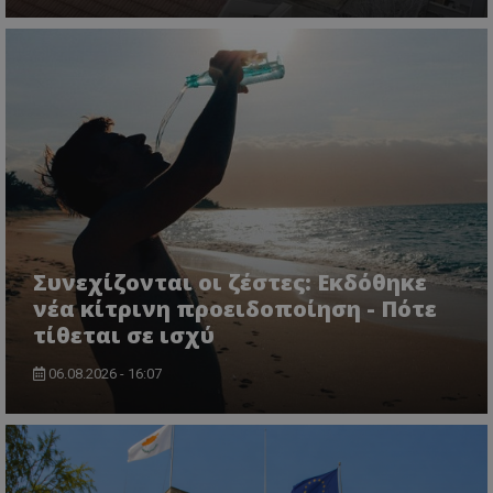
CookieScriptConsent
CookieScript
www.tothemaonline.com
Συνεχίζονται οι ζέστες: Εκδόθηκε
νέα κίτρινη προειδοποίηση - Πότε
τίθεται σε ισχύ
06.08.2026 - 16:07
usprivacy
.themasports.tothemaonline.co