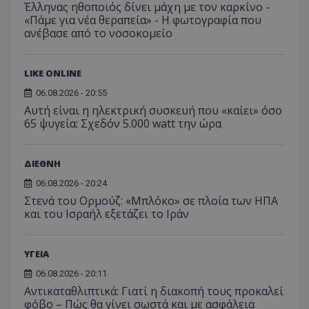
Έλληνας ηθοποιός δίνει μάχη με τον καρκίνο -
κατάσ
περιόδ
«Πάμε για νέα θεραπεία» - Η φωτογραφία που
σύνδεσ
ανέβασε από το νοσοκομείο
LIKE ONLINE
06.08.2026 - 20:55
Αυτή είναι η ηλεκτρική συσκευή που «καίει» όσο
65 ψυγεία: Σχεδόν 5.000 watt την ώρα
ΔΙΕΘΝΗ
06.08.2026 - 20:24
Στενά του Ορμούζ: «Μπλόκο» σε πλοία των ΗΠΑ
και του Ισραήλ εξετάζει το Ιράν
ΥΓΕΙΑ
06.08.2026 - 20:11
Αντικαταθλιπτικά: Γιατί η διακοπή τους προκαλεί
φόβο – Πώς θα γίνει σωστά και με ασφάλεια