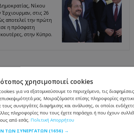
Δημοκρατίας, Νίκου
 Έρχιουρμαν, στις 26
ώς αποτελεί την πρώτη
εσε η πρόσφατη
κουτέρες, στην Κύπρο.
τότοπος χρησιμοποιεί cookies
ookies για να εξατομικεύσουμε το περιεχόμενο, τις διαφημίσεις
επισκεψιμότητά μας. Μοιραζόμαστε επίσης πληροφορίες σχετικά
 τους συνεργάτες διαφήμισης και ανάλυσης, οι οποίοι ενδέχετα
λλες πληροφορίες που τους έχετε παράσχει ή που έχουν συλλέξ
ους από εσάς.
Πολιτική Απορρήτου
ΩΝ ΤΩΝ ΣΥΝΕΡΓΑΤΏΝ
(1656) →