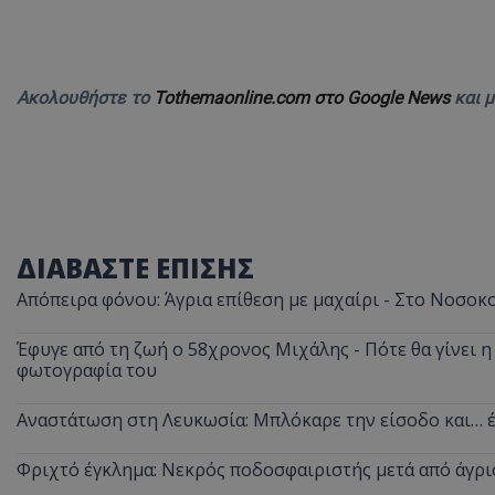
Ακολουθήστε το
Tothemaonline.com στο Google News
και 
ASP.NET_SessionI
msToken
ΔΙΑΒΑΣΤΕ ΕΠΙΣΗΣ
Απόπειρα φόνου: Άγρια επίθεση με μαχαίρι - Στο Νοσοκ
Έφυγε από τη ζωή ο 58χρονος Μιχάλης - Πότε θα γίνει η 
φωτογραφία του
CookieScriptConse
Αναστάτωση στη Λευκωσία: Μπλόκαρε την είσοδο και… έ
Φριχτό έγκλημα: Νεκρός ποδοσφαιριστής μετά από άγρι