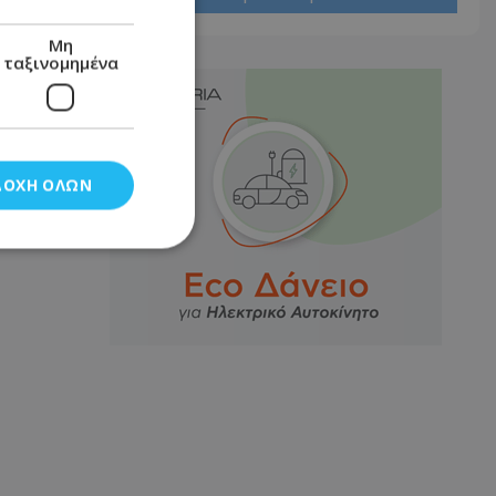
Μη
ταξινομημένα
ΔΟΧΉ ΌΛΩΝ
νομημένα
στη και τη
τητα cookies.
αποθηκεύει το
θεσης του χρήστη
 παρακολούθηση και
τα σύμφωνα με τον
ρρήτου των
ειών.