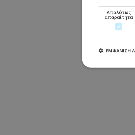
Απολύτως
απαραίτητα
ΕΜΦΆΝΙΣΗ 
Απολύτω
Τα απολύτως απαραί
διαχείριση λογαρια
Ονοματεπώνυμο
usprivacy