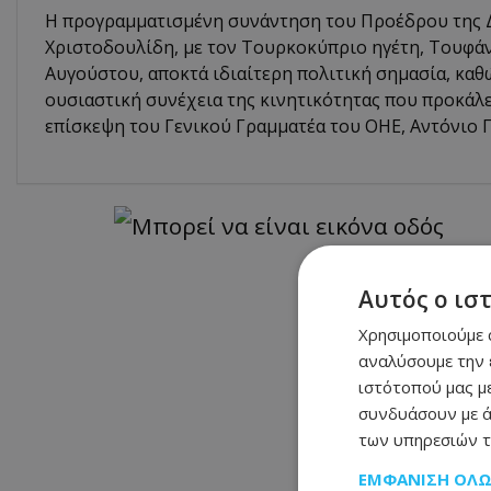
Η προγραμματισμένη συνάντηση του Προέδρου της 
Χριστοδουλίδη, με τον Τουρκοκύπριο ηγέτη, Τουφάν
Αυγούστου, αποκτά ιδιαίτερη πολιτική σημασία, καθ
ουσιαστική συνέχεια της κινητικότητας που προκάλ
επίσκεψη του Γενικού Γραμματέα του ΟΗΕ, Αντόνιο Γ
Αυτός ο ισ
Χρησιμοποιούμε c
αναλύσουμε την 
ιστότοπού μας με
συνδυάσουν με ά
των υπηρεσιών τ
ΕΜΦΆΝΙΣΗ ΌΛ