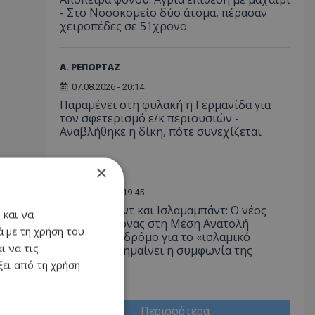
- Στο Νοσοκομείο δύο άτομα, πέρασαν
χειροπέδες σε 51χρονο
Α. ΡΕΠΟΡΤΑΖ
07.08.2026 - 20:14
Παραμένει στη φυλακή η Γερμανίδα για
τον σφετερισμό ε/κ περιουσιών -
Αναβλήθηκε η δίκη, πότε συνεχίζεται
×
ΔΙΕΘΝΗ
07.08.2026 - 19:45
Άγκυρα, Ριάντ και Ισλαμαμπάντ: Ο νέος
 και να
ισχυρός άξονας στη Μέση Ανατολή
 με τη χρήση του
ανοίγει τον δρόμο για το «ισλαμικό
ι να τις
ΝΑΤΟ», τι σημαίνει η συμφωνία της
Μέκκας
ει από τη χρήση
Περισσότερα