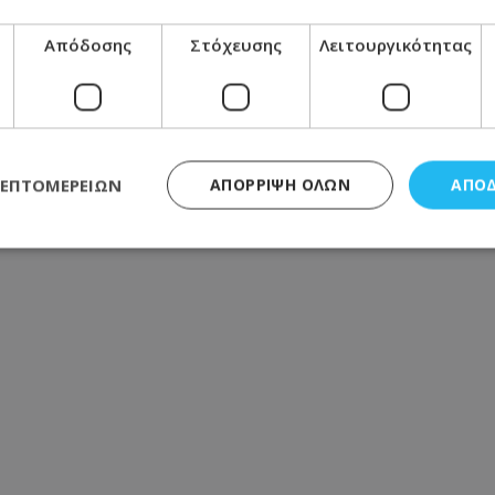
Απόδοσης
Στόχευσης
Λειτουργικότητας
ΛΕΠΤΟΜΕΡΕΙΏΝ
ΑΠΌΡΡΙΨΗ ΌΛΩΝ
ΑΠΟ
ς απαραίτητα
Απόδοσης
Στόχευσης
Λειτουργικότητας
Μη ταξι
τητα cookies επιτρέπουν βασικές λειτουργίες του ιστότοπου, όπως τη σύνδεση χρή
σμού. Ο ιστότοπος δεν μπορεί να χρησιμοποιηθεί σωστά χωρίς τα απολύτως απαραί
Προμηθευτής
/
Πεδίο
Λήξη
Περιγραφή
.lifenewscy.tothemaonline.com
1 χρόνος 3
Αυτό το cookie 
εβδομάδες
κράτος συγκατά
σχετικά με την
την ιδιωτικότη
κανονισμό απο
Ηνωμένων Πολιτ