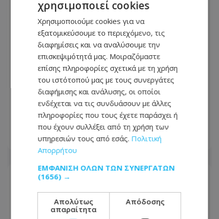
χρησιμοποιεί cookies
Χρησιμοποιούμε cookies για να
εξατομικεύσουμε το περιεχόμενο, τις
διαφημίσεις και να αναλύσουμε την
επισκεψιμότητά μας. Μοιραζόμαστε
επίσης πληροφορίες σχετικά με τη χρήση
του ιστότοπού μας με τους συνεργάτες
Καύσωνας διαρκείας στην Κύπρο –
διαφήμισης και ανάλυσης, οι οποίοι
Μέχρι την Τετάρτη οι υψηλές
ενδέχεται να τις συνδυάσουν με άλλες
θερμοκρασίες - Πού θα φτάσει ο
πληροφορίες που τους έχετε παράσχει ή
υδράργυρος
που έχουν συλλέξει από τη χρήση των
υπηρεσιών τους από εσάς.
Πολιτική
08.08.2026 - 15:03
Απορρήτου
ΕΜΦΆΝΙΣΗ ΌΛΩΝ ΤΩΝ ΣΥΝΕΡΓΑΤΏΝ
(1656) →
Απολύτως
Απόδοσης
απαραίτητα