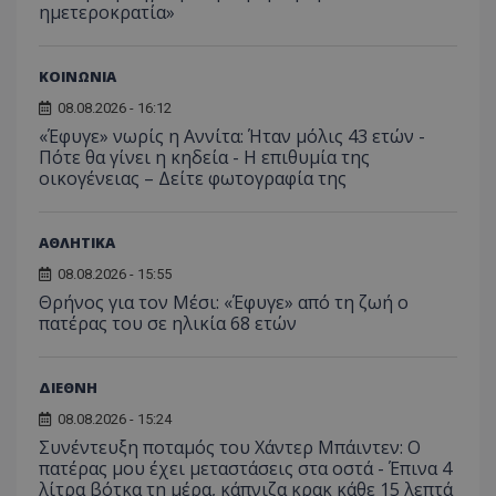
ιστοσε
ημετεροκρατία»
Συλλέγε
για τις
του χρ
ιστοσε
ΚΟΙΝΩΝΙΑ
ποιες σ
έχουν 
08.08.2026 - 16:12
_ga_J7RS52TMNC
.tothemaonline.com
1 χρόνος 1
Αυτό τ
«Έφυγε» νωρίς η Αννίτα: Ήταν μόλις 43 ετών -
μήνας
χρησιμ
Πότε θα γίνει η κηδεία - Η επιθυμία της
από το
οικογένειας – Δείτε φωτογραφία της
Analyti
διατήρ
κατάσ
περιόδ
σύνδεσ
ΑΘΛΗΤΙΚΑ
08.08.2026 - 15:55
Θρήνος για τον Μέσι: «Έφυγε» από τη ζωή ο
πατέρας του σε ηλικία 68 ετών
ΔΙΕΘΝΗ
08.08.2026 - 15:24
Συνέντευξη ποταμός του Χάντερ Μπάιντεν: Ο
πατέρας μου έχει μεταστάσεις στα οστά - Έπινα 4
λίτρα βότκα τη μέρα, κάπνιζα κρακ κάθε 15 λεπτά