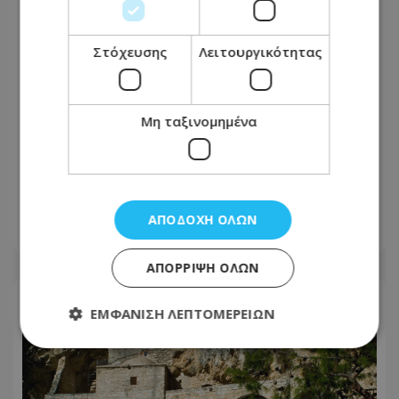
Στόχευσης
Λειτουργικότητας
Μη ταξινομημένα
Αγνώριστη η Λεωφόρος Τσερίου:
Τέλος η ταλαιπωρία σε μεγάλο τμήμα
της - Οι εικόνες που ανέβασε πολίτης
ΑΠΟΔΟΧΉ ΌΛΩΝ
08.08.2026 - 14:30
ΑΠΌΡΡΙΨΗ ΌΛΩΝ
ΕΜΦΆΝΙΣΗ ΛΕΠΤΟΜΕΡΕΙΏΝ
Απολύτως απαραίτητα
Απόδοσης