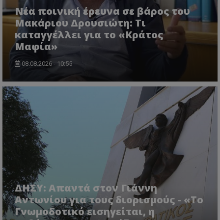
Νέα ποινική έρευνα σε βάρος του
Μακάριου Δρουσιώτη: Τι
καταγγέλλει για το «Κράτος
Μαφία»
08.08.2026 - 10:55
ASP.NET_SessionId
Microsoft Corporation
lifenewscy.tothemaonline.com
ΔΗΣΥ: Απαντά στον Γιάννη
Αντωνίου για τους διορισμούς - «Το
Γνωμοδοτικό εισηγείται, η