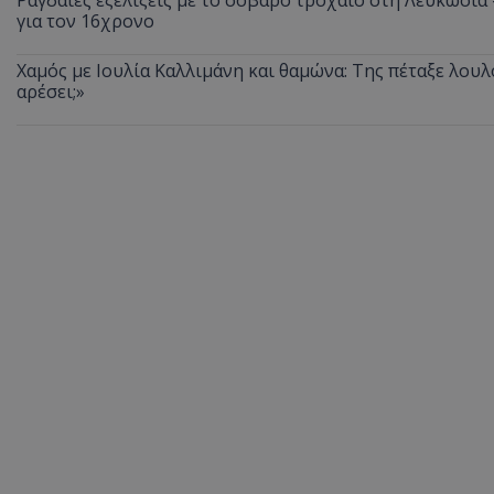
για τον 16χρονο
Χαμός με Ιουλία Καλλιμάνη και θαμώνα: Της πέταξε λουλ
αρέσει;»
ASP.NET_SessionI
msToken
CookieScriptConse