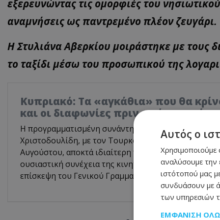
εξερευνώντας τις ομορφιές του νησιωτικο
αναμνήσεις ως παντρεμένο πλέον ζευγάρι.
Η Στυλιάνα Αβερκίου μοιράστηκε με τους δ
το ταξίδι μέσω του προσωπικού της λογαρια
Κυπριακό: Τα «αγκάθια» που θα κρίνο
και οι διαφωνίες πριν από την κρίσ
Η προγραμματισμένη συνάντηση του Προέδρου της 
Αυτός ο ισ
Χριστοδουλίδη, με τον Τουρκοκύπριο ηγέτη, Τουφάν
Χρησιμοποιούμε c
Αυγούστου, αποκτά ιδιαίτερη πολιτική σημασία, καθ
αναλύσουμε την 
ουσιαστική συνέχεια της κινητικότητας που προκάλ
ιστότοπού μας με
επίσκεψη του Γενικού Γραμματέα του ΟΗΕ, Αντόνιο Γ
συνδυάσουν με ά
των υπηρεσιών τ
ΕΜΦΆΝΙΣΗ ΌΛ