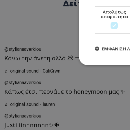
Δείτε βίντεο κ
Απολύτως
απαραίτητα
ΕΜΦΆΝΙΣΗ 
@stylianaaverkiou
Κάνω την άνετη αλλά 💩 πάνω μου 🤪
♬ original sound - CaliGrwn
Απολύτω
@stylianaaverkiou
Τα απολύτως απαραί
Κάπως έτσι περνάμε το honeymoon μας ✨
διαχείριση λογαρια
Ονοματεπώνυμο
♬ original sound - lauren
usprivacy
@stylianaaverkiou
Justiiiinnnnnnn✨🐠