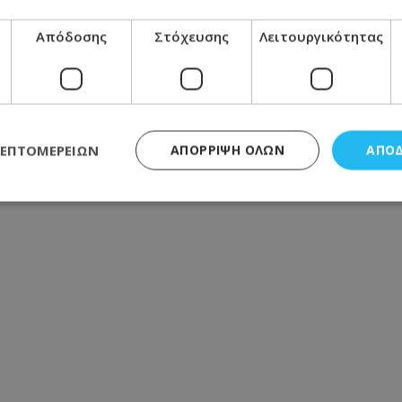
αι φωτογραφίες
Απόδοσης
Στόχευσης
Λειτουργικότητας
ΛΕΠΤΟΜΕΡΕΙΏΝ
ΑΠΌΡΡΙΨΗ ΌΛΩΝ
ΑΠΟ
ς απαραίτητα
Απόδοσης
Στόχευσης
Λειτουργικότητας
Μη ταξι
τητα cookies επιτρέπουν βασικές λειτουργίες του ιστότοπου, όπως τη σύνδεση χρή
σμού. Ο ιστότοπος δεν μπορεί να χρησιμοποιηθεί σωστά χωρίς τα απολύτως απαραί
Προμηθευτής
/
Πεδίο
Λήξη
Περιγραφή
.lifenewscy.tothemaonline.com
1 χρόνος 3
Αυτό το cookie 
εβδομάδες
κράτος συγκατά
σχετικά με την
την ιδιωτικότη
κανονισμό απο
Ηνωμένων Πολιτ