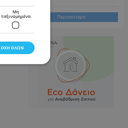
Μη
ταξινομημένα
Περισσότερα
ΔΟΧΉ ΌΛΩΝ
νομημένα
στη και τη
τητα cookies.
αποθηκεύει το
θεσης του χρήστη
 παρακολούθηση και
τα σύμφωνα με τον
ρρήτου των
ειών.