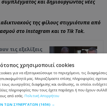
ύ συμπλέγματος και δημιουργώντας νέες
ιαδικτυακούς της φίλους στιγμιότυπα από
σμού στο Instagram και το Tik Tok.
υν τις εξελίξεις
ιμη συνάντηση
Δημοκρατίας, Νίκου
τότοπος χρησιμοποιεί cookies
 Έρχιουρμαν, στις 26
ookies για να εξατομικεύσουμε το περιεχόμενο, τις διαφημίσεις
ώς αποτελεί την πρώτη
επισκεψιμότητά μας. Μοιραζόμαστε επίσης πληροφορίες σχετικά
εσε η πρόσφατη
 τους συνεργάτες διαφήμισης και ανάλυσης, οι οποίοι ενδέχετα
κουτέρες, στην Κύπρο.
λλες πληροφορίες που τους έχετε παράσχει ή που έχουν συλλέξ
ους από εσάς.
Πολιτική Απορρήτου
ΩΝ ΤΩΝ ΣΥΝΕΡΓΑΤΏΝ
(1656) →