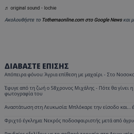
♬ original sound - lochie
ASP.NET_SessionI
Ακολουθήστε το
Tothemaonline.com στο Google News
και 
VISITOR_PRIVACY
ΔΙΑΒΑΣΤΕ ΕΠΙΣΗΣ
Απόπειρα φόνου: Άγρια επίθεση με μαχαίρι - Στο Νοσοκ
Έφυγε από τη ζωή ο 58χρονος Μιχάλης - Πότε θα γίνει η 
φωτογραφία του
__cf_bm
Αναστάτωση στη Λευκωσία: Μπλόκαρε την είσοδο και… έ
Φριχτό έγκλημα: Νεκρός ποδοσφαιριστής μετά από άγρι
__cf_bm
Ραγδαίες εξελίξεις με το σοβαρό τροχαίο στη Λευκωσία