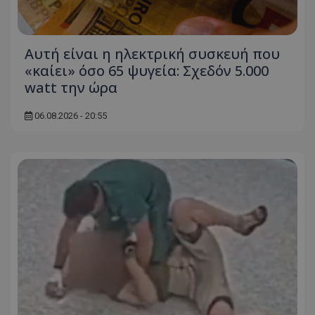
Αυτή είναι η ηλεκτρική συσκευή που
«καίει» όσο 65 ψυγεία: Σχεδόν 5.000
msToken
.tiktok.com
watt την ώρα
06.08.2026 - 20:55
CookieScriptConsent
CookieScript
www.tothemaonline.com