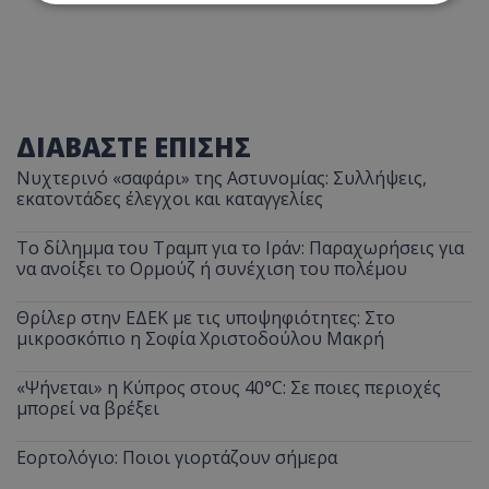
Απολύτως απαραίτητα
Απόδοσης
Στόχευσης
Λειτουργικότητας
Μη ταξινομημένα
ΔΙΑΒΑΣΤΕ ΕΠΙΣΗΣ
Τα απολύτως απαραίτητα cookies επιτρέπουν
βασικές λειτουργίες του ιστότοπου, όπως τη
Νυχτερινό «σαφάρι» της Αστυνομίας: Συλλήψεις,
σύνδεση χρήστη και τη διαχείριση λογαριασμού.
εκατοντάδες έλεγχοι και καταγγελίες
Ο ιστότοπος δεν μπορεί να χρησιμοποιηθεί σωστά
χωρίς τα απολύτως απαραίτητα cookies.
Το δίλημμα του Τραμπ για το Ιράν: Παραχωρήσεις για
Ονοματεπώνυμο
Προμηθευτής
/
Πεδίο
να ανοίξει το Ορμούζ ή συνέχιση του πολέμου
usprivacy
.lifenewscy.tothemaonline.com
Θρίλερ στην ΕΔΕΚ με τις υποψηφιότητες: Στο
μικροσκόπιο η Σοφία Χριστοδούλου Μακρή
«Ψήνεται» η Κύπρος στους 40°C: Σε ποιες περιοχές
μπορεί να βρέξει
Εορτολόγιο: Ποιοι γιορτάζουν σήμερα