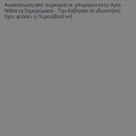
Αναστάτωση από πυρκαγιά σε μπυραρία στην Αγία
ASP.NET_SessionId
Microsoft Corporation
Νάπα τα ξημερώματα - Την έσβησαν οι ιδιοκτήτες
themasports.tothemaonline.co
πριν φτάσει η Πυροσβεστική
VISITOR_PRIVACY_METADATA
YouTube
.youtube.com