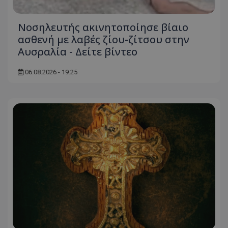
Νοσηλευτής ακινητοποίησε βίαιο
ασθενή με λαβές ζίου-ζίτσου στην
Αυσραλία - Δείτε βίντεο
06.08.2026 - 19:25
usprivacy
.themasports.tothemaonline.co