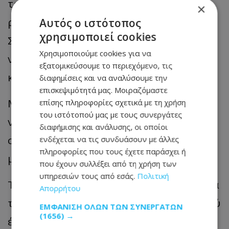
τρέχεις παλιό WPA, μέσα από τις
×
ρυθμίσεις ασφαλείας του router
Αυτός ο ιστότοπος
χρησιμοποιεί cookies
Στήσε δίκτυο guest για επισκέπτες, ώστε
Χρησιμοποιούμε cookies για να
να μένουν μακριά από το κύριο δίκτυο
εξατομικεύσουμε το περιεχόμενο, τις
και τις συσκευές σου
διαφημίσεις και να αναλύσουμε την
επισκεψιμότητά μας. Μοιραζόμαστε
Μετά την αλλαγή κωδικού θα χρειαστεί
επίσης πληροφορίες σχετικά με τη χρήση
του ιστότοπού μας με τους συνεργάτες
να ξανασυνδέσεις όλες τις δικές σου
διαφήμισης και ανάλυσης, οι οποίοι
συσκευές, καθώς θα έχουν αποσυνδεθεί
ενδέχεται να τις συνδυάσουν με άλλες
πληροφορίες που τους έχετε παράσχει ή
με τα παλιά στοιχεία.
που έχουν συλλέξει από τη χρήση των
υπηρεσιών τους από εσάς.
Πολιτική
Το «κλεμμένο» Wi-Fi δεν είναι απλώς θέμα
Απορρήτου
ταχύτητας — είναι θέμα ασφάλειας, αφού
ΕΜΦΆΝΙΣΗ ΌΛΩΝ ΤΩΝ ΣΥΝΕΡΓΑΤΏΝ
(1656) →
ένας ξένος στο δίκτυό σου βλέπει κίνηση