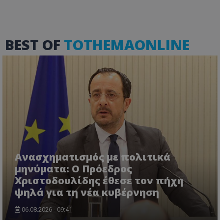
BEST OF
TOTHEMAONLINE
msToken
.tiktok.com
Ανασχηματισμός με πολιτικά
μηνύματα: Ο Πρόεδρος
Χριστοδουλίδης έθεσε τον πήχη
CookieScriptConsent
CookieScript
ψηλά για τη νέα κυβέρνηση
www.tothemaonline.com
06.08.2026 - 09:41