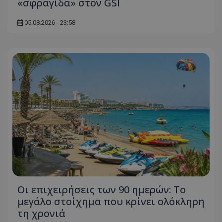
«σφραγίδα» στον GSI
ASP.NET_SessionId
Microsoft Corporation
themasports.tothemaonline.co
05.08.2026 - 23:58
VISITOR_PRIVACY_METADATA
YouTube
.youtube.com
Οι επιχειρήσεις των 90 ημερών: Το
μεγάλο στοίχημα που κρίνει ολόκληρη
τη χρονιά