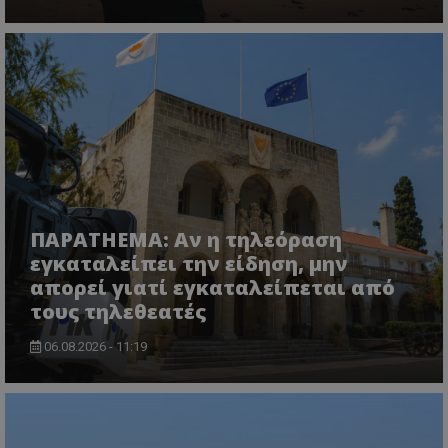
τον 
τον τρ
του 
οποίο 
επισκέπ
πρόσβα
ιστοσε
Συλλέγε
για τις
του χρ
ιστοσε
ποιες σ
έχουν 
_ga_J7RS52TMNC
.tothemaonline.com
1 χρόνος 1
Αυτό τ
μήνας
χρησιμ
από το
Analyti
διατήρ
ΠΑΡΑTHEMA: Αν η τηλεόραση
κατάσ
εγκαταλείπει την είδηση, μην
περιόδ
σύνδεσ
απορεί γιατί εγκαταλείπεται από
τους τηλεθεατές
06.08.2026 - 11:19