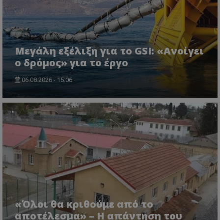
δεδομένα αυ
την πι
για 
μπορούν να
χρησιμ
παρά
χρησιμοποιη
υπηρεσ
σειρ
για τη βελτί
ανάλυσ
διαφ
της εμπειρίας
Google
προϊ
χρήστη ή για
cookie
η υπ
αναλυτικούς
χρησιμ
προσ
Μεγάλη εξέλιξη για το GSI: «Ανοίγει
σκοπούς.
για τη
πραγ
μοναδι
ο δρόμος» για το έργο
χρόν
__Secure-
.youtube.com
5 μήνες 4
χρηστώ
διαφ
ROLLOUT_TOKEN
εβδομάδες
εκχωρώ
τρίτ
τυχαία
06.08.2026 - 15:06
ttwid
.tiktok.com
11 μήνες 4
Αυτό το cook
παραγό
CEK
gml-grp.com
1 χρόνος 1
Αυτό
εβδομάδες
συνδέεται σ
αριθμό
μήνας
χρησ
με την ανάλυ
αναγνω
για 
την
πελάτη
παρα
παραμετροπο
Περιλα
των
παράδοση
κάθε α
αλλη
περιεχομένου
σελίδας
του 
βάση τις
ιστότο
την 
αλληλεπιδράσ
χρησιμ
την 
των χρηστών,
για τον
για ν
χωρίς
υπολογ
την 
συγκεκριμένε
δεδομέ
χρήσ
λεπτομέρειες,
επισκε
παρα
γενική
περιόδ
προσ
κατηγοριοπο
σύνδεσ
περι
είναι προκλητ
καμπάνι
αναφο
uid
.adform.net
1 μήνας 4
Αυτό
XYZ
gml-grp.com
2 μήνες 4
Δεδομένου ότ
«Όλοι θα κριθούμε από το
αναλυτ
εβδομάδες
παρέ
εβδομάδες
συγκεκριμένο
στοιχε
μονα
αποτέλεσμα» – Η απάντηση του
σκοπός του c
ιστότο
εκχω