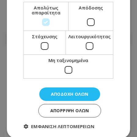
Ο Όμιλος Λεπτός παρουσιάζει το νέο
Απολύτως
Απόδοσης
απαραίτητα
του εταιρικό βίντεο
06.08.2026 - 15:59
Στόχευσης
Λειτουργικότητας
Μη ταξινομημένα
ΑΠΟΔΟΧΉ ΌΛΩΝ
ΑΠΌΡΡΙΨΗ ΌΛΩΝ
ΕΜΦΆΝΙΣΗ ΛΕΠΤΟΜΕΡΕΙΏΝ
Μεγάλη εξέλιξη για το GSI: «Ανοίγει ο