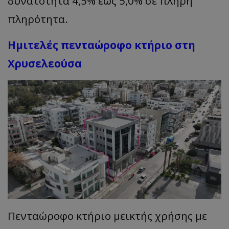
δυνατότητα 4,5% έως 5,0% σε πλήρη
πληρότητα.
Ημιτελές πενταώροφο κτήριο στη
Χρυσελεούσα
Πενταώροφο κτήριο μεικτής χρήσης με