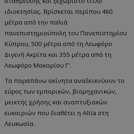
στάθμευσης και ξεχωριστό τίτλο
ASP.NET_SessionId
Microsoft Corporation
ιδιοκτησίας. Βρίσκεται περίπου 460
themasports.tothemaonline.co
μέτρα από την παλιά
πανεπιστημιούπολη του Πανεπιστημίου
Κύπρου, 500 μέτρα από τη Λεωφόρο
Διγενή Ακρίτα και 355 μέτρα από τη
Λεωφόρο Μακαρίου Γ’.
Τα παραπάνω ακίνητα αναδεικνύουν το
εύρος των εμπορικών, βιομηχανικών,
VISITOR_PRIVACY_METADATA
YouTube
.youtube.com
μεικτής χρήσης και αναπτυξιακών
ευκαιριών που διαθέτει η Altia στη
Λευκωσία.