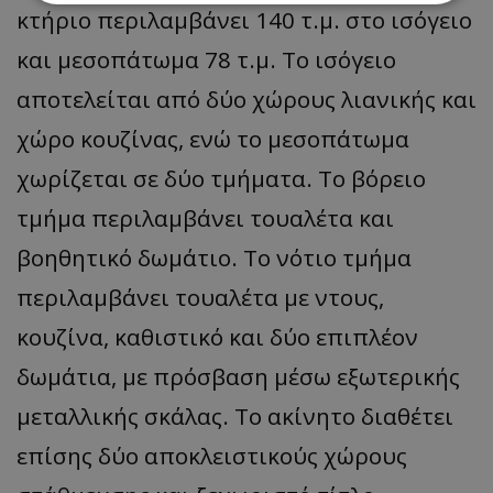
κτήριο περιλαμβάνει 140 τ.μ. στο ισόγειο
Απολύτως απαραίτητα
Απόδοσης
και μεσοπάτωμα 78 τ.μ. Το ισόγειο
Στόχευσης
Λειτουργικότητας
αποτελείται από δύο χώρους λιανικής και
Μη ταξινομημένα
χώρο κουζίνας, ενώ το μεσοπάτωμα
Τα απολύτως απαραίτητα cookies επιτρέπουν
βασικές λειτουργίες του ιστότοπου, όπως τη
χωρίζεται σε δύο τμήματα. Το βόρειο
σύνδεση χρήστη και τη διαχείριση λογαριασμού.
Ο ιστότοπος δεν μπορεί να χρησιμοποιηθεί σωστά
τμήμα περιλαμβάνει τουαλέτα και
χωρίς τα απολύτως απαραίτητα cookies.
βοηθητικό δωμάτιο. Το νότιο τμήμα
Ονοματεπώνυμο
Προμηθευτής
/
Πεδίο
usprivacy
.lifenewscy.tothemaonline.com
περιλαμβάνει τουαλέτα με ντους,
κουζίνα, καθιστικό και δύο επιπλέον
δωμάτια, με πρόσβαση μέσω εξωτερικής
μεταλλικής σκάλας. Το ακίνητο διαθέτει
επίσης δύο αποκλειστικούς χώρους