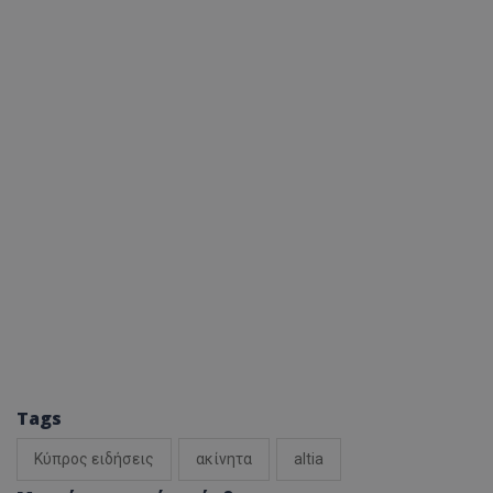
msToken
.tiktok.com
Tags
CookieScriptConsent
CookieScript
www.tothemaonline.com
Κύπρος ειδήσεις
ακίνητα
altia