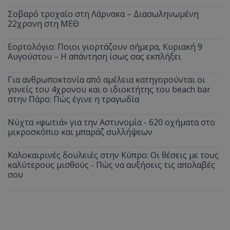
Σοβαρό τροχαίο στη Λάρνακα – Διασωληνωμένη
__cf_bm
Cloudflare Inc.
22χρονη στη ΜΕΘ
.twitter.com
Εορτολόγιο: Ποιοι γιορτάζουν σήμερα, Κυριακή 9
Αυγούστου – Η απάντηση ίσως σας εκπλήξει
Για ανθρωποκτονία από αμέλεια κατηγορούνται οι
γονείς του 4χρονου και ο ιδιοκτήτης του beach bar
στην Πάρο: Πώς έγινε η τραγωδία
Νύχτα «φωτιά» για την Αστυνομία - 620 οχήματα στο
μικροσκόπιο και μπαράζ συλλήψεων
ASP.NET_SessionId
Microsoft Corporation
lifenewscy.tothemaonline.com
Καλοκαιρινές δουλειές στην Κύπρο: Οι θέσεις με τους
καλύτερους μισθούς - Πώς να αυξήσεις τις απολαβές
σου