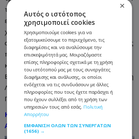
×
τ.μ. στον τέταρτο όροφο. Το υπόγειο
Αυτός ο ιστότοπος
εκτείνεται σε 435 τ.μ. και περιλαμβάνει
χρησιμοποιεί cookies
χώρους στάθμευσης και βοηθητικούς
Χρησιμοποιούμε cookies για να
εξατομικεύσουμε το περιεχόμενο, τις
αποθηκευτικούς χώρους. Διαθέτει επίσης
διαφημίσεις και να αναλύσουμε την
περίπου 98 τ.μ. καλυμμένων βεραντών
επισκεψιμότητά μας. Μοιραζόμαστε
επίσης πληροφορίες σχετικά με τη χρήση
και 111 τ.μ. κοινόχρηστων χώρων.
του ιστότοπού μας με τους συνεργάτες
Βρίσκεται στην οδό Βυζαντίου, κοντά στη
διαφήμισης και ανάλυσης, οι οποίοι
ενδέχεται να τις συνδυάσουν με άλλες
Λεωφόρο Γρίβα Διγενή και στη συμβολή
πληροφορίες που τους έχετε παράσχει ή
Προδρόμου και Βυζαντίου.
που έχουν συλλέξει από τη χρήση των
υπηρεσιών τους από εσάς.
Πολιτική
Κατάστημα με μεσοπάτωμα στον Άγιο
Απορρήτου
Αντώνιο
ΕΜΦΆΝΙΣΗ ΌΛΩΝ ΤΩΝ ΣΥΝΕΡΓΑΤΏΝ
(1656) →