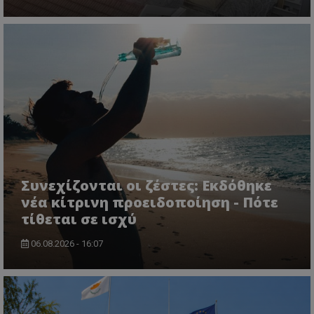
CookieScriptConsent
CookieScript
www.tothemaonline.com
Συνεχίζονται οι ζέστες: Εκδόθηκε
νέα κίτρινη προειδοποίηση - Πότε
τίθεται σε ισχύ
06.08.2026 - 16:07
usprivacy
.themasports.tothemaonline.co