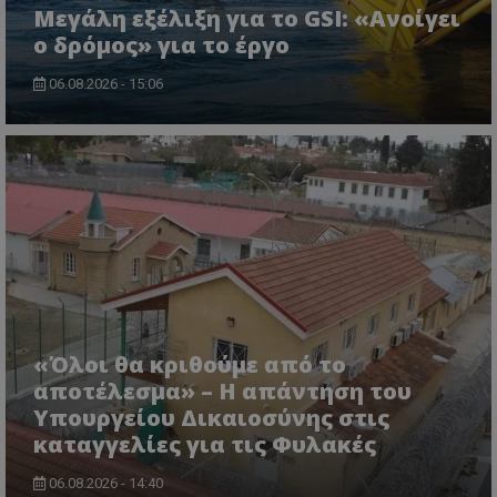
Μεγάλη εξέλιξη για το GSI: «Ανοίγει
ASP.NET_SessionId
Microsoft Corporation
lifenewscy.tothemaonline.com
ο δρόμος» για το έργο
06.08.2026 - 15:06
msToken
.tiktok.com
«Όλοι θα κριθούμε από το
αποτέλεσμα» – Η απάντηση του
Υπουργείου Δικαιοσύνης στις
καταγγελίες για τις Φυλακές
06.08.2026 - 14:40