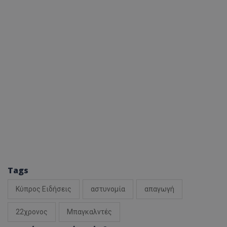
Tags
Κύπρος Ειδήσεις
αστυνομία
απαγωγή
22χρονος
Μπαγκαλντές