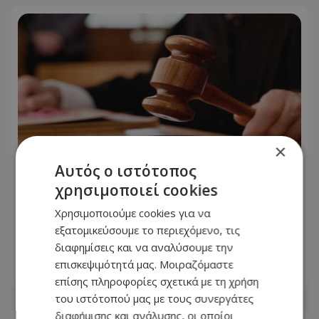
×
Αυτός ο ιστότοπος
χρησιμοποιεί cookies
Εφετείο: Απορρίφθηκε η έφεση
Χρησιμοποιούμε cookies για να
26χρονου που κατηγορείται για
εξατομικεύσουμε το περιεχόμενο, τις
εισαγωγή παπαρούνας οπίου
διαφημίσεις και να αναλύσουμε την
επισκεψιμότητά μας. Μοιραζόμαστε
06.08.2026 - 13:26
επίσης πληροφορίες σχετικά με τη χρήση
του ιστότοπού μας με τους συνεργάτες
διαφήμισης και ανάλυσης, οι οποίοι