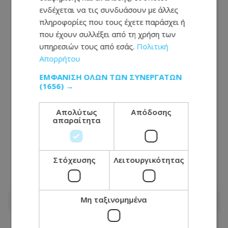
ενδέχεται να τις συνδυάσουν με άλλες
πληροφορίες που τους έχετε παράσχει ή
που έχουν συλλέξει από τη χρήση των
υπηρεσιών τους από εσάς.
Πολιτική
Απορρήτου
ΕΜΦΆΝΙΣΗ ΌΛΩΝ ΤΩΝ ΣΥΝΕΡΓΑΤΏΝ
(1656) →
Απολύτως
Απόδοσης
απαραίτητα
Προσοχή: Αυτούς ψάχνουν για
διάρρηξη και κλοπή κατοικίας στη
Στόχευσης
Λειτουργικότητας
Λεμεσό - Δείτε φωτογραφίες
06.08.2026 - 12:18
Μη ταξινομημένα