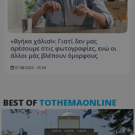
«Βγήκα χάλια!»: Γιατί δεν μας
αρέσουμε στις φωτογραφίες, ενώ οι
άλλοι μάς βλέπουν όμορφους
usprivacy
.themasports.tothemaonline.co
07.08.2026 - 13:34
BEST OF
TOTHEMAONLINE