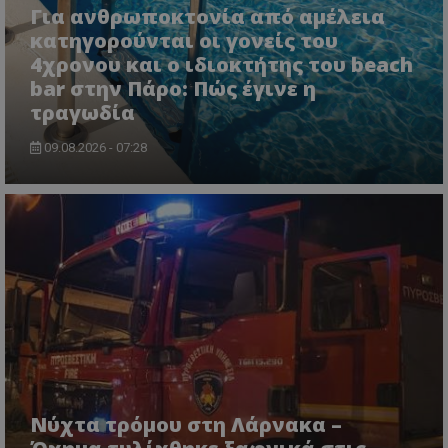
Για ανθρωποκτονία από αμέλεια
κατηγορούνται οι γονείς του
4χρονου και ο ιδιοκτήτης του beach
bar στην Πάρο: Πώς έγινε η
τραγωδία
09.08.2026 - 07:28
Νύχτα τρόμου στη Λάρνακα –