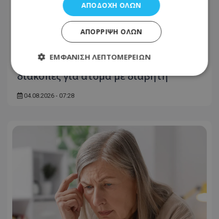
ΑΠΟΔΟΧΉ ΌΛΩΝ
ΑΠΌΡΡΙΨΗ ΌΛΩΝ
ΕΜΦΆΝΙΣΗ ΛΕΠΤΟΜΕΡΕΙΏΝ
Χρήσιμες οδηγίες για ασφαλείς
διακοπές για άτομα με διαβήτη
Απολύτως απαραίτητα
Απόδοσης
04.08.2026 - 07:28
Στόχευσης
Λειτουργικότητας
Μη ταξινομημένα
Τα απολύτως απαραίτητα cookies επιτρέπουν
βασικές λειτουργίες του ιστότοπου, όπως τη
σύνδεση χρήστη και τη διαχείριση λογαριασμού.
Ο ιστότοπος δεν μπορεί να χρησιμοποιηθεί σωστά
χωρίς τα απολύτως απαραίτητα cookies.
Ονοματεπώνυμο
Προμηθευτής
/
Πεδίο
usprivacy
.lifenewscy.tothemaonline.com