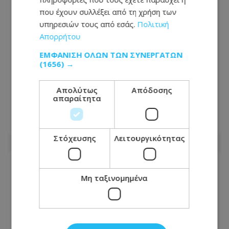
που έχουν συλλέξει από τη χρήση των
υπηρεσιών τους από εσάς.
Πολιτική
Απορρήτου
ΕΜΦΆΝΙΣΗ ΌΛΩΝ ΤΩΝ ΣΥΝΕΡΓΑΤΏΝ
(1656) →
Άνοια: Πόσα βήματα την ημέρα
προστατεύουν τον εγκέφαλο –
Απολύτως
Απόδοσης
απαραίτητα
Λιγότερα απ’ όσα φαντάζεστε
04.08.2026 - 14:37
Στόχευσης
Λειτουργικότητας
Μη ταξινομημένα