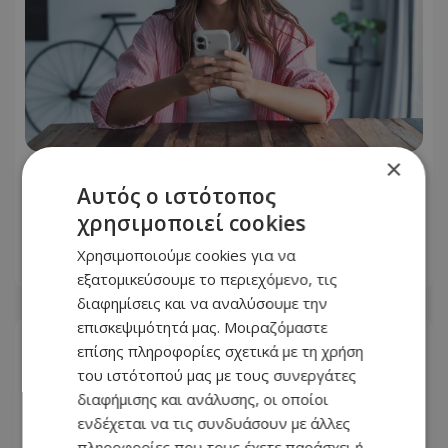
×
Πονάει ο αντίχειρας όταν κρατάτε το
Αυτός ο ιστότοπος
κινητό; Το σύνδρομο του scrolling και
χρησιμοποιεί cookies
πώς θα το προλάβετε
Χρησιμοποιούμε cookies για να
04.08.2026 - 23:35
εξατομικεύσουμε το περιεχόμενο, τις
διαφημίσεις και να αναλύσουμε την
επισκεψιμότητά μας. Μοιραζόμαστε
επίσης πληροφορίες σχετικά με τη χρήση
του ιστότοπού μας με τους συνεργάτες
διαφήμισης και ανάλυσης, οι οποίοι
ενδέχεται να τις συνδυάσουν με άλλες
πληροφορίες που τους έχετε παράσχει ή