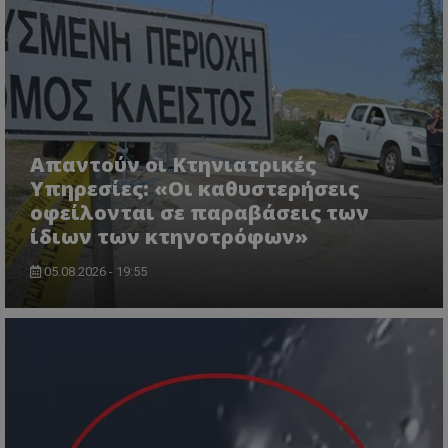
CookieScriptConsent
CookieScript
www.tothemaonline.com
Απαντούν οι Κτηνιατρικές
Υπηρεσίες: «Οι καθυστερήσεις
οφείλονται σε παραβάσεις των
ίδιων των κτηνοτρόφων»
05.08.2026 - 19:55
usprivacy
.themasports.tothemaonline.co