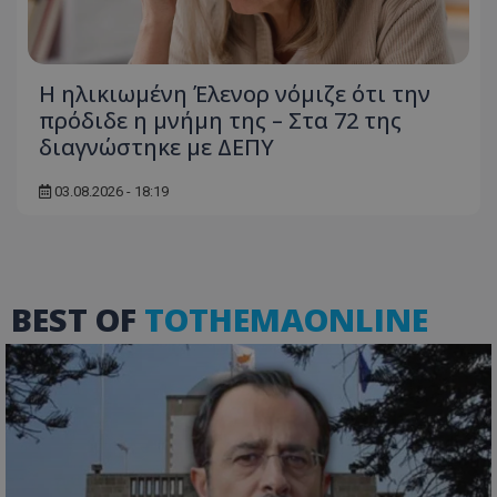
Η ηλικιωμένη Έλενορ νόμιζε ότι την
πρόδιδε η μνήμη της – Στα 72 της
διαγνώστηκε με ΔΕΠΥ
03.08.2026 - 18:19
ASP.NET_SessionId
Microsoft Corporation
themasports.tothemaonline.co
BEST OF
TOTHEMAONLINE