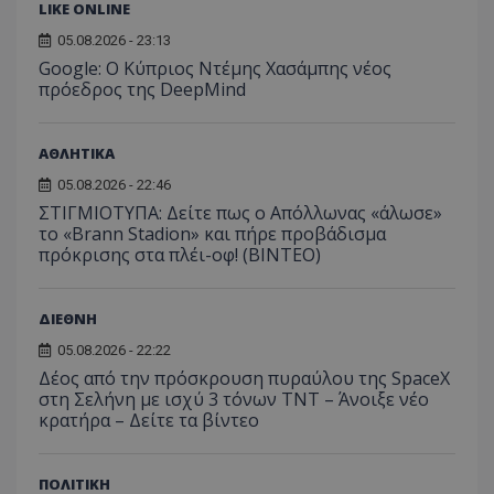
ανάλυση των
διατήρ
LIKE ONLINE
παρα
επιδόσεων.
κατάσ
προβ
περιόδ
05.08.2026 - 23:13
ενσω
σύνδεσ
βίντε
Google: Ο Κύπριος Ντέμης Χασάμπης νέος
C
1 μήνας
Αυτό τ
Adform
πρόεδρος της DeepMind
guest_id
1 χρόνος 1
Αυτό
Twitter Inc.
χρησιμ
.adform.net
μήνας
ρυθμ
.twitter.com
για τον
το Tw
προσδι
αναγ
συχνότ
ΑΘΛΗΤΙΚΑ
να π
επισκέ
τον 
τον τρ
του 
05.08.2026 - 22:46
οποίο 
επισκέπ
ΣΤΙΓΜΙΟΤΥΠΑ: Δείτε πως ο Απόλλωνας «άλωσε»
πρόσβα
το «Brann Stadion» και πήρε προβάδισμα
ιστοσε
πρόκρισης στα πλέι-οφ! (ΒΙΝΤΕΟ)
Συλλέγε
για τις
του χρ
ιστοσε
ποιες σ
ΔΙΕΘΝΗ
έχουν 
05.08.2026 - 22:22
_ga_J7RS52TMNC
.tothemaonline.com
1 χρόνος 1
Αυτό τ
Δέος από την πρόσκρουση πυραύλου της SpaceX
μήνας
χρησιμ
από το
στη Σελήνη με ισχύ 3 τόνων TNT – Άνοιξε νέο
Analyti
κρατήρα – Δείτε τα βίντεο
διατήρ
κατάσ
περιόδ
σύνδεσ
ΠΟΛΙΤΙΚΗ