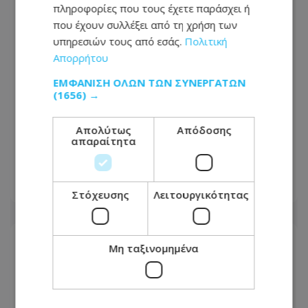
πληροφορίες που τους έχετε παράσχει ή
που έχουν συλλέξει από τη χρήση των
υπηρεσιών τους από εσάς.
Πολιτική
Απορρήτου
ΕΜΦΆΝΙΣΗ ΌΛΩΝ ΤΩΝ ΣΥΝΕΡΓΑΤΏΝ
(1656) →
VIDEO: Με χαρτοκόπτη στον λαιμό η
επίθεση στη Μονή Αγίου Νεοφύτου –
Απολύτως
Απόδοσης
απαραίτητα
Όλο το χρονικό της απόπειρας φόνου
στη Μονή
08.08.2026 - 20:46
Στόχευσης
Λειτουργικότητας
Μη ταξινομημένα