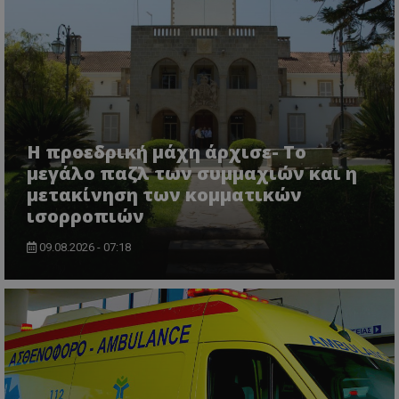
Η προεδρική μάχη άρχισε- Το
ASP.NET_SessionId
Microsoft Corporation
μεγάλο παζλ των συμμαχιών και η
themasports.tothemaonline.co
μετακίνηση των κομματικών
ισορροπιών
09.08.2026 - 07:18