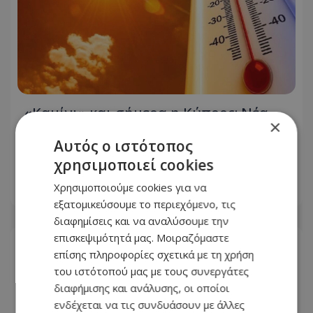
«Καμίνι» και σήμερα η Κύπρος: Νέα
×
κίτρινη προειδοποίηση – Πότε τίθεται
Αυτός ο ιστότοπος
σε ισχύ – Πότε έρχονται βροχές –
Δείτε αναλυτικά το «μενού»
χρησιμοποιεί cookies
Χρησιμοποιούμε cookies για να
09.08.2026 - 07:15
εξατομικεύσουμε το περιεχόμενο, τις
διαφημίσεις και να αναλύσουμε την
επισκεψιμότητά μας. Μοιραζόμαστε
επίσης πληροφορίες σχετικά με τη χρήση
του ιστότοπού μας με τους συνεργάτες
διαφήμισης και ανάλυσης, οι οποίοι
ενδέχεται να τις συνδυάσουν με άλλες