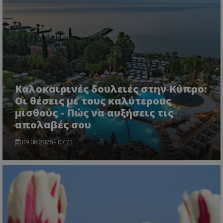
CookieScriptConsent
CookieScript
www.tothemaonline.com
Καλοκαιρινές δουλειές στην Κύπρο:
Οι θέσεις με τους καλύτερους
μισθούς - Πώς να αυξήσεις τις
απολαβές σου
09.08.2026 - 07:21
usprivacy
.themasports.tothemaonline.co