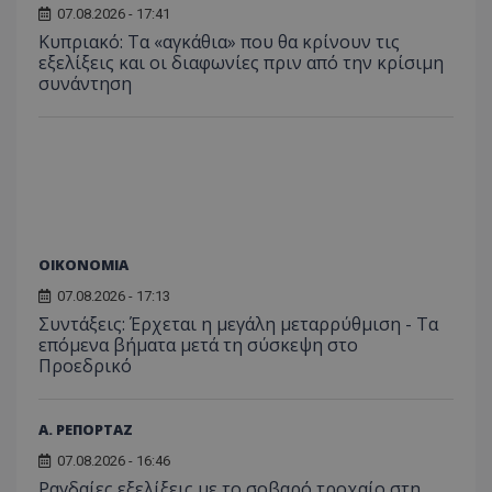
επιδόσεων.
κατάσ
προβ
07.08.2026 - 17:41
περιόδ
ενσω
σύνδεσ
Κυπριακό: Τα «αγκάθια» που θα κρίνουν τις
βίντε
εξελίξεις και οι διαφωνίες πριν από την κρίσιμη
C
1 μήνας
Αυτό τ
Adform
guest_id
1 χρόνος 1
Αυτό
Twitter Inc.
συνάντηση
χρησιμ
.adform.net
μήνας
ρυθμ
.twitter.com
για τον
το Tw
προσδι
αναγ
συχνότ
να π
επισκέ
τον 
τον τρ
του 
οποίο 
επισκέπ
πρόσβα
ιστοσε
Συλλέγε
για τις
ΟΙΚΟΝΟΜΙΑ
του χρ
ιστοσε
07.08.2026 - 17:13
ποιες σ
έχουν 
Συντάξεις: Έρχεται η μεγάλη μεταρρύθμιση - Τα
επόμενα βήματα μετά τη σύσκεψη στο
_ga_J7RS52TMNC
.tothemaonline.com
1 χρόνος 1
Αυτό τ
Προεδρικό
μήνας
χρησιμ
από το
Analyti
διατήρ
κατάσ
Α. ΡΕΠΟΡΤΑΖ
περιόδ
σύνδεσ
07.08.2026 - 16:46
Ραγδαίες εξελίξεις με το σοβαρό τροχαίο στη