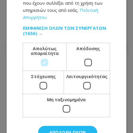
που έχουν συλλέξει από τη χρήση των
Αυτά είναι τα νέα Διοικητικά
υπηρεσιών τους από εσάς.
Πολιτική
Συμβούλια των Ημικρατικών
Απορρήτου
Οργανισμών - Δείτε ποιοι
αναλαμβάνουν
ΕΜΦΆΝΙΣΗ ΌΛΩΝ ΤΩΝ ΣΥΝΕΡΓΑΤΏΝ
(1656) →
06.08.2026 - 18:33
Απολύτως
Απόδοσης
απαραίτητα
Στόχευσης
Λειτουργικότητας
Μη ταξινομημένα
ΑΠΟΔΟΧΉ ΌΛΩΝ