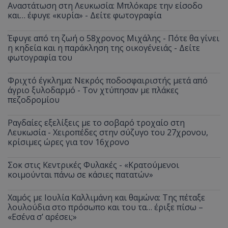
Αναστάτωση στη Λευκωσία: Μπλόκαρε την είσοδο
και… έφυγε «κυρία» - Δείτε φωτογραφία
Έφυγε από τη ζωή ο 58χρονος Μιχάλης - Πότε θα γίνει
η κηδεία και η παράκληση της οικογένειάς - Δείτε
φωτογραφία του
Φριχτό έγκλημα: Νεκρός ποδοσφαιριστής μετά από
άγριο ξυλοδαρμό - Τον χτύπησαν με πλάκες
πεζοδρομίου
Ραγδαίες εξελίξεις με το σοβαρό τροχαίο στη
Λευκωσία - Χειροπέδες στην σύζυγο του 27χρονου,
κρίσιμες ώρες για τον 16χρονο
Σοκ στις Κεντρικές Φυλακές - «Κρατούμενοι
κοιμούνται πάνω σε κάσιες πατατών»
Χαμός με Ιουλία Καλλιμάνη και θαμώνα: Της πέταξε
λουλούδια στο πρόσωπο και του τα… έριξε πίσω –
«Εσένα σ’ αρέσει;»