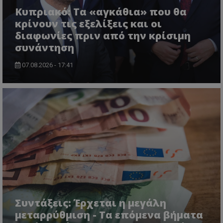
Κυπριακό: Τα «αγκάθια» που θα
κρίνουν τις εξελίξεις και οι
διαφωνίες πριν από την κρίσιμη
συνάντηση
07.08.2026 - 17:41
ASP.NET_SessionId
Microsoft Corporation
themasports.tothemaonline.co
Συντάξεις: Έρχεται η μεγάλη
μεταρρύθμιση - Τα επόμενα βήματα
VISITOR_PRIVACY_METADATA
YouTube