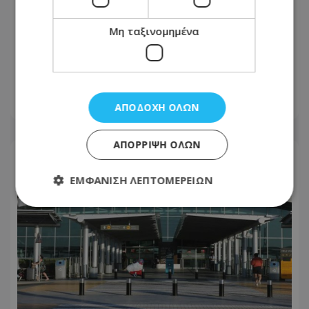
Μη ταξινομημένα
Αυτές οι περιοχές θα μείνουν χωρίς
νερό αύριο μέχρι το μεσημέρι -
Προγραμμάτισε διακοπή ο ΕΟΑ
06.08.2026 - 17:10
ΑΠΟΔΟΧΉ ΌΛΩΝ
ΑΠΌΡΡΙΨΗ ΌΛΩΝ
ΕΜΦΆΝΙΣΗ ΛΕΠΤΟΜΕΡΕΙΏΝ
Απολύτως απαραίτητα
Απόδοσης
Στόχευσης
Λειτουργικότητας
Μη ταξινομημένα
Τα απολύτως απαραίτητα cookies επιτρέπουν