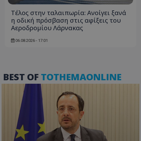
βασικές λειτουργίες του ιστότοπου, όπως τη
σύνδεση χρήστη και τη διαχείριση λογαριασμού.
Ο ιστότοπος δεν μπορεί να χρησιμοποιηθεί σωστά
Τέλος στην ταλαιπωρία: Ανοίγει ξανά
χωρίς τα απολύτως απαραίτητα cookies.
η οδική πρόσβαση στις αφίξεις του
Ονοματεπώνυμο
Προμηθευτής
/
Πεδίο
Αεροδρομίου Λάρνακας
usprivacy
.lifenewscy.tothemaonline.com
06.08.2026 - 17:01
BEST OF
TOTHEMAONLINE
ASP.NET_SessionId
Microsoft Corporation
themasports.tothemaonline.co