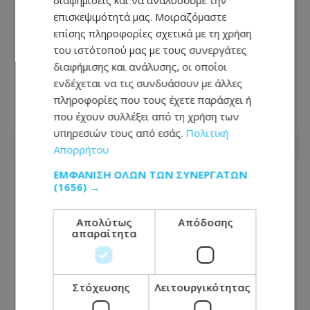
διαφημίσεις και να αναλύσουμε την
επισκεψιμότητά μας. Μοιραζόμαστε
επίσης πληροφορίες σχετικά με τη χρήση
του ιστότοπού μας με τους συνεργάτες
Αυτός είναι ο Ελληνοκύπριος που
διαφήμισης και ανάλυσης, οι οποίοι
αναλαμβάνει επικεφαλής στην ΑΙ της
ενδέχεται να τις συνδυάσουν με άλλες
Google
πληροφορίες που τους έχετε παράσχει ή
που έχουν συλλέξει από τη χρήση των
06.08.2026 - 17:46
υπηρεσιών τους από εσάς.
Πολιτική
Απορρήτου
ΕΜΦΆΝΙΣΗ ΌΛΩΝ ΤΩΝ ΣΥΝΕΡΓΑΤΏΝ
(1656) →
Απολύτως
Απόδοσης
απαραίτητα
Στόχευσης
Λειτουργικότητας