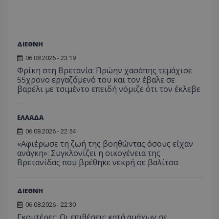
_ga_J7RS52TMNC
.tothemaonline.com
1 χρόνος 1
Αυτό τ
μήνας
χρησιμ
από το
Analyti
διατήρ
ΔΙΕΘΝΗ
κατάσ
περιόδ
06.08.2026 - 23:19
σύνδεσ
Φρίκη στη Βρετανία: Πρώην χασάπης τεμάχισε
55χρονο εργαζόμενό του και τον έβαλε σε
βαρέλι με τσιμέντο επειδή νόμιζε ότι τον έκλεβε
ΕΛΛΑΔΑ
06.08.2026 - 22:54
«Αφιέρωσε τη ζωή της βοηθώντας όσους είχαν
ανάγκη»: Συγκλονίζει η οικογένεια της
Βρετανίδας που βρέθηκε νεκρή σε βαλίτσα
ΔΙΕΘΝΗ
06.08.2026 - 22:30
Γκουτέρες: Οι επιθέσεις κατά αμάχων σε