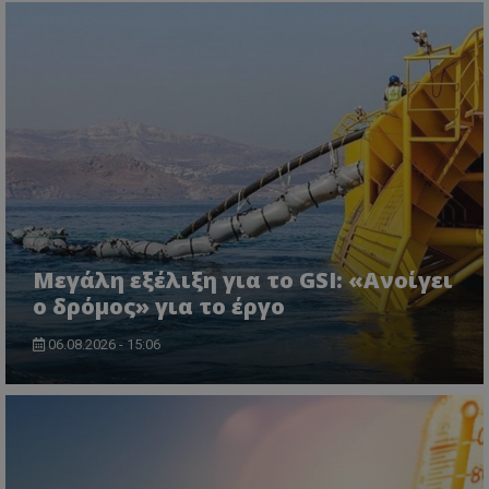
ASP.NET_SessionId
Microsoft Corporation
lifenewscy.tothemaonline.com
Μεγάλη εξέλιξη για το GSI: «Ανοίγει
ο δρόμος» για το έργο
06.08.2026 - 15:06
msToken
.tiktok.com