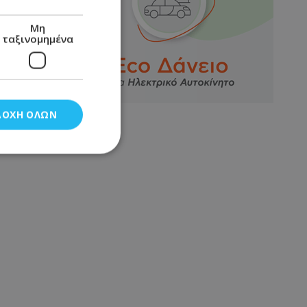
Μη
ταξινομημένα
ΔΟΧΉ ΌΛΩΝ
νομημένα
στη και τη
τητα cookies.
αποθηκεύει το
θεσης του χρήστη
 παρακολούθηση και
τα σύμφωνα με τον
ρρήτου των
ειών.