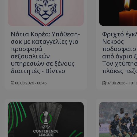
ASP.NET_SessionI
Νότια Κορέα: Υπόθεση-
Φριχτό έγκ
σοκ με καταγγελίες για
Νεκρός
προσφορά
ποδοσφαιρ
VISITOR_PRIVACY
σεξουαλικών
από άγριο 
υπηρεσιών σε ξένους
Τον χτύπησ
διαιτητές - Bίντεο
πλάκες πεζ
08.08.2026 - 08:45
07.08.2026 - 18:1
__cf_bm
__cf_bm