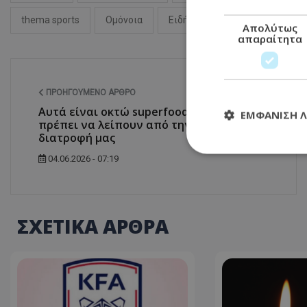
thema sports
Ομόνοια
Ειδήσεις Κύπρος
Απολύτως
απαραίτητα
ΠΡΟΗΓΟΎΜΕΝΟ ΆΡΘΡΟ
Αυτά είναι οκτώ superfoods που δεν
ΕΜΦΆΝΙΣΗ 
πρέπει να λείπουν από την καλοκαιρινή
διατροφή μας
04.06.2026 - 07:19
Απολύτω
Τα απολύτως απαραί
διαχείριση λογαρια
ΣΧΕΤΙΚΑ ΑΡΘΡΑ
Ονοματεπώνυμο
usprivacy