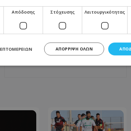
Απόδοσης
Στόχευσης
Λειτουργικότητας
ΕΠΌΜΕΝΟ ΆΡΘΡΟ
Χιούμορ: Πες μου τι αστεία κάνεις να σου
ΛΕΠΤΟΜΕΡΕΙΏΝ
ΑΠΌΡΡΙΨΗ ΌΛΩΝ
ΑΠΟ
πω τι τύπος είσαι
04.06.2026 - 07:30
ς απαραίτητα
Απόδοσης
Στόχευσης
Λειτουργικότητας
Μη ταξι
τητα cookies επιτρέπουν βασικές λειτουργίες του ιστότοπου, όπως τη σύνδεση χρή
σμού. Ο ιστότοπος δεν μπορεί να χρησιμοποιηθεί σωστά χωρίς τα απολύτως απαραί
Προμηθευτής
/
Πεδίο
Λήξη
Περιγραφή
.lifenewscy.tothemaonline.com
1 χρόνος 3
Αυτό το cookie 
εβδομάδες
κράτος συγκατά
σχετικά με την
την ιδιωτικότη
κανονισμό απο
Ηνωμένων Πολιτ