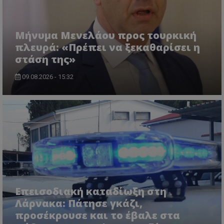
Μήνυμα Μενελάου προς τουρκική
πλευρά: «Πρέπει να ξεκαθαρίσει η
στάση της»
09.08.2026 - 15:32
Επεισοδιακή καταδίωξη στη
Λάρνακα: Πάτησε γκάζι,
προσέκρουσε και το έβαλε στα