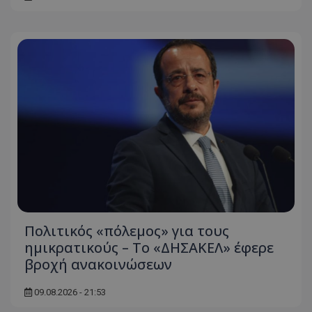
msToken
.tiktok.com
Πολιτικός «πόλεμος» για τους
ημικρατικούς – Το «ΔΗΣΑΚΕΛ» έφερε
βροχή ανακοινώσεων
CookieScriptConsent
CookieScript
www.tothemaonline.com
09.08.2026 - 21:53