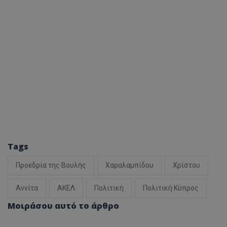
ASP.NET_SessionId
Microsoft Corporation
themasports.tothemaonline.co
Tags
VISITOR_PRIVACY_METADATA
YouTube
.youtube.com
Προεδρία της Βουλής
Χαραλαμπίδου
Χρίστου
Αννίτα
ΑΚΕΛ
Πολιτική
Πολιτική Κύπρος
Μοιράσου αυτό το άρθρο