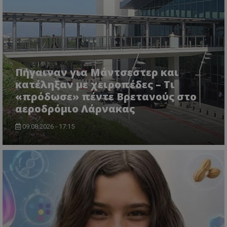
Πήγαιναν για Μάντσεστερ και
κατέληξαν με χειροπέδες – Τι
«πρόδωσε» πέντε Βρετανούς στο
αεροδρόμιο Λάρνακας
09.08.2026 - 17:15