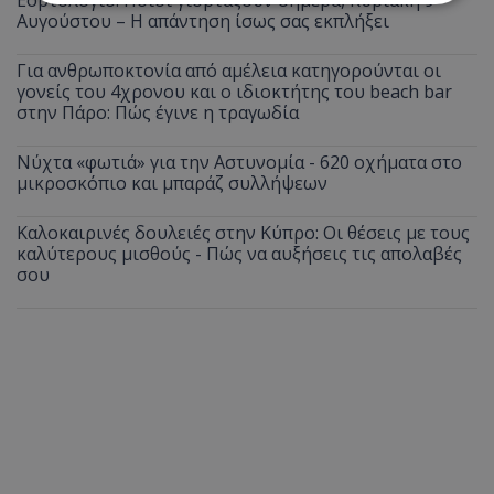
Αυγούστου – Η απάντηση ίσως σας εκπλήξει
Απολύτως απαραίτητα
Απόδοσης
Για ανθρωποκτονία από αμέλεια κατηγορούνται οι
Στόχευσης
Λειτουργικότητας
γονείς του 4χρονου και ο ιδιοκτήτης του beach bar
στην Πάρο: Πώς έγινε η τραγωδία
Μη ταξινομημένα
Τα απολύτως απαραίτητα cookies επιτρέπουν
Νύχτα «φωτιά» για την Αστυνομία - 620 οχήματα στο
βασικές λειτουργίες του ιστότοπου, όπως τη
μικροσκόπιο και μπαράζ συλλήψεων
σύνδεση χρήστη και τη διαχείριση λογαριασμού.
Ο ιστότοπος δεν μπορεί να χρησιμοποιηθεί σωστά
χωρίς τα απολύτως απαραίτητα cookies.
Καλοκαιρινές δουλειές στην Κύπρο: Οι θέσεις με τους
καλύτερους μισθούς - Πώς να αυξήσεις τις απολαβές
Ονοματεπώνυμο
Προμηθευτής
/
Πεδίο
σου
usprivacy
.lifenewscy.tothemaonline.com