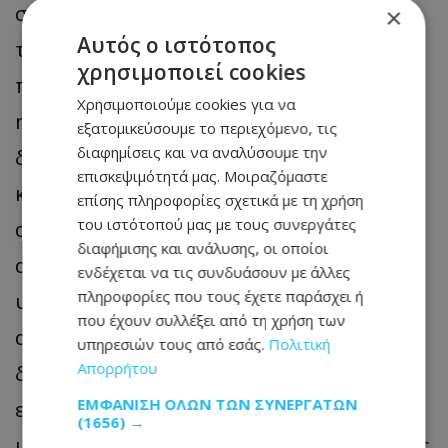
συνεδρίας ως πρεσβύτερος βουλευτής
×
Αυτός ο ιστότοπος
του σώματος, η εκλογή θα
χρησιμοποιεί cookies
πραγματοποιηθεί για πρώτη φορά με
Χρησιμοποιούμε cookies για να
ηλεκτρονικό σύστημα. Μετά τη
εξατομικεύσουμε το περιεχόμενο, τις
διαφημίσεις και να αναλύσουμε την
διαβεβαίωση των 56 βουλευτών θα
επισκεψιμότητά μας. Μοιραζόμαστε
κατατεθούν οι υποψηφιότητες και θα
επίσης πληροφορίες σχετικά με τη χρήση
του ιστότοπού μας με τους συνεργάτες
ακολουθήσει η ψηφοφορία. Για εκλογή
διαφήμισης και ανάλυσης, οι οποίοι
απαιτούνται 29 ψήφοι. Εάν κανένας
ενδέχεται να τις συνδυάσουν με άλλες
πληροφορίες που τους έχετε παράσχει ή
υποψήφιος δεν συγκεντρώσει την
που έχουν συλλέξει από τη χρήση των
απόλυτη πλειοψηφία, θα διεξαχθεί
υπηρεσιών τους από εσάς.
Πολιτική
Απορρήτου
δεύτερος γύρος μεταξύ των δύο
ΕΜΦΆΝΙΣΗ ΌΛΩΝ ΤΩΝ ΣΥΝΕΡΓΑΤΏΝ
επικρατέστερων. Σε περιπτώσεις
(1656) →
ισοψηφίας προβλέπονται επαναληπτικές