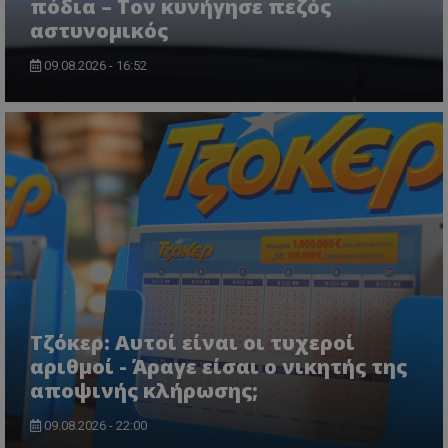
πόδια – Τον κυνήγησε πεζός
αστυνομικός
09.08.2026 - 16:52
Τζόκερ: Αυτοί είναι οι τυχεροί
αριθμοί - Άραγε είσαι ο νικητής της
αποψινής κλήρωσης;
09.08.2026 - 22:00