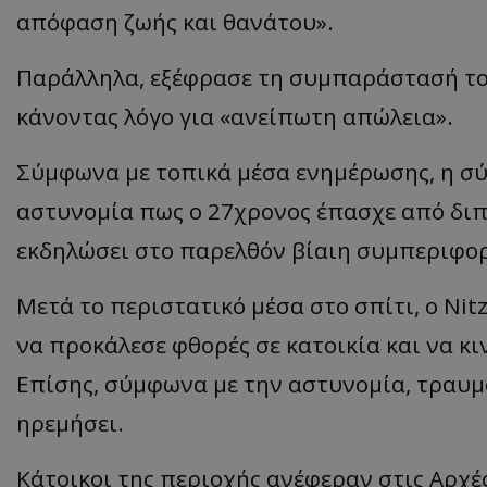
απόφαση ζωής και θανάτου».
ASP.NET_SessionI
Παράλληλα, εξέφρασε τη συμπαράστασή του
κάνοντας λόγο για «ανείπωτη απώλεια».
Σύμφωνα με τοπικά μέσα ενημέρωσης, η σύ
VISITOR_PRIVACY
αστυνομία πως ο 27χρονος έπασχε από διπ
εκδηλώσει στο παρελθόν βίαιη συμπεριφο
Μετά το περιστατικό μέσα στο σπίτι, ο Nit
να προκάλεσε φθορές σε κατοικία και να κ
__cf_bm
Επίσης, σύμφωνα με την αστυνομία, τραυμά
ηρεμήσει.
Κάτοικοι της περιοχής ανέφεραν στις Αρχές
__cf_bm