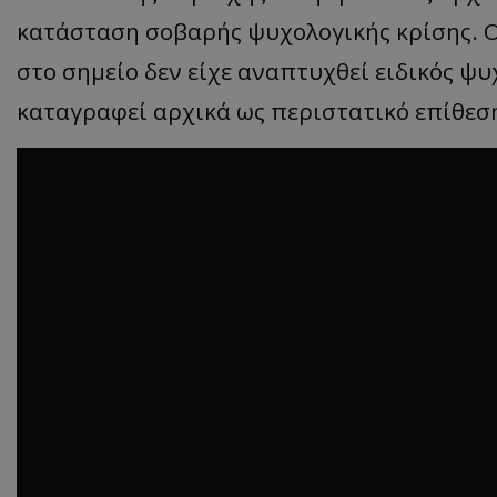
κατάσταση σοβαρής ψυχολογικής κρίσης. Ο
στο σημείο δεν είχε αναπτυχθεί ειδικός ψυ
ASP.NET_SessionI
καταγραφεί αρχικά ως περιστατικό επίθεσ
msToken
CookieScriptConse