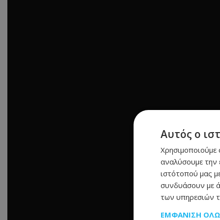
Αυτός ο ισ
Χρησιμοποιούμε c
αναλύσουμε την 
ιστότοπού μας με
συνδυάσουν με ά
των υπηρεσιών τ
ΕΜΦΆΝΙΣΗ ΌΛ