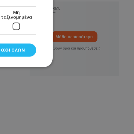
Μη
ταξινομημένα
ΔΟΧΉ ΌΛΩΝ
νομημένα
στη και τη
τητα cookies.
αποθηκεύει το
θεσης του χρήστη
 παρακολούθηση και
τα σύμφωνα με τον
ρρήτου των
ειών.