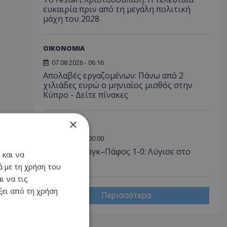
ευκαιρία πριν από τη μεγάλη πολιτική
μάχη του 2028
ΟΙΚΟΝΟΜΙΑ
07.08.2026 - 06:16
Απολαβές εργαζομένων: Πάνω από 2
χιλιάδες ευρώ ο μηνιαίος μισθός στην
Κύπρο - Δείτε πίνακες
×
ΑΘΛΗΤΙΚΑ
07.08.2026 - 00:00
Σάλτσμπουργκ–Πάφος 1-0: Λύγισε στο
 και να
τέλος...
 με τη χρήση του
ι να τις
ει από τη χρήση
Περισσότερα