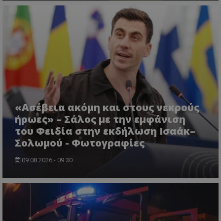
VISITOR_PRIVACY_METADATA
YouTube
.youtube.com
«Ασέβεια ακόμη και στους νεκρούς
ήρωες» – Σάλος με την εμφάνιση
του Φειδία στην εκδήλωση Ισαάκ–
Σολωμού - Φωτογραφίες
09.08.2026 - 09:30