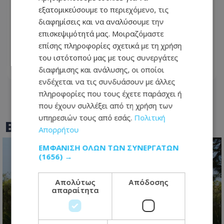
εξατομικεύσουμε το περιεχόμενο, τις
διαφημίσεις και να αναλύσουμε την
Ανδρέας Γεωργίου: «Η γέννηση της
επισκεψιμότητά μας. Μοιραζόμαστε
κόρης μου άλλαξε ριζικά τη ζωή μου
επίσης πληροφορίες σχετικά με τη χρήση
και με αναδιαμόρφωσε ως άνθρωπο»
του ιστότοπού μας με τους συνεργάτες
διαφήμισης και ανάλυσης, οι οποίοι
08.08.2026 - 12:38
ενδέχεται να τις συνδυάσουν με άλλες
πληροφορίες που τους έχετε παράσχει ή
που έχουν συλλέξει από τη χρήση των
υπηρεσιών τους από εσάς.
Πολιτική
BEST OF
TOTHEMAONLINE
Απορρήτου
ΕΜΦΆΝΙΣΗ ΌΛΩΝ ΤΩΝ ΣΥΝΕΡΓΑΤΏΝ
(1656) →
Απολύτως
Απόδοσης
απαραίτητα