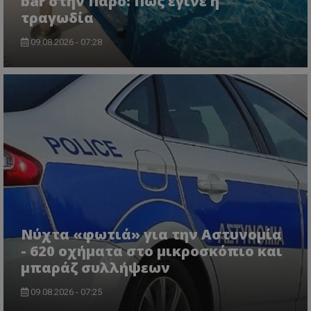
bar στην Πάρο: Πώς έγινε η
τραγωδία
09.08.2026 - 07:28
CookieScriptConsent
CookieScript
www.tothemaonline.com
Νύχτα «φωτιά» για την Αστυνομία
- 620 οχήματα στο μικροσκόπιο και
μπαράζ συλλήψεων
09.08.2026 - 07:25