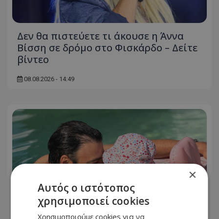
Δεν θα πιστεύετε τι άκουσε η Άννα
Βίσση σε δρόμο στο Φισκάρδο – Δείτε
βίντεο
08.08.2026 - 14:49
×
Αυτός ο ιστότοπος
χρησιμοποιεί cookies
Χρησιμοποιούμε cookies για να