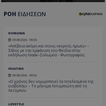
ΡΟΗ
ΕΙΔΗΣΕΩΝ
usprivacy
.themasports.tothemaonline.co
ΚΟΙΝΩΝΙΑ
09.08.2026 - 09:30
«Ασέβεια ακόμη και στους νεκρούς ήρωες» –
Σάλος με την εμφάνιση του Φειδία στην
εκδήλωση Ισαάκ–Σολωμού - Φωτογραφίες
ΠΟΛΙΤΙΚΗ
09.08.2026 - 09:26
«Ο χρόνος δεν νομιμοποιεί τα τετελεσμένα της
Προμηθευτής
Ονοματεπώνυμο
Λήξη
Περιγραφή
εισβολής» – Το μήνυμα Λετυμπιώτη από τη
Προμηθευτής
/
Πεδίο
/
Ονοματεπώνυμο
Λήξη
Περιγραφή
Λετύμπου
Πεδίο
Προμηθευτής
/
Ονοματεπώνυμο
Λήξη
Περιγ
A_1283
gml-grp.com
2 μήνες 4
Αυτό το cook
Πεδίο
εβδομάδες
χρησιμοποιείτ
mid
1
Αυτό είναι ένα
Meta
την
χρόνος
cookie
_ga_7ZKH09CT69
Platform Inc.
.tothemaonline.com
1 χρόνος 1
Αυτό τ
Προμηθευτής
/
παρακολούθη
Ονοματεπώνυμο
Λήξη
Περι
1
Instagram που
LIFESTYLE
.instagram.com
μήνας
χρησιμ
Πεδίο