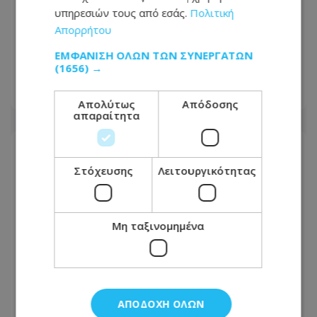
υπηρεσιών τους από εσάς.
Πολιτική
«Κράτος Μαφία»: Η υπόθεση
Απορρήτου
Δρουσιώτη διερευνάται κατόπιν
καταγγελίας - Όσα αναφέρει η
ΕΜΦΆΝΙΣΗ ΌΛΩΝ ΤΩΝ ΣΥΝΕΡΓΑΤΏΝ
Αστυνομία
(1656) →
08.08.2026 - 19:29
Απολύτως
Απόδοσης
απαραίτητα
Στόχευσης
Λειτουργικότητας
Μη ταξινομημένα
ΑΠΟΔΟΧΉ ΌΛΩΝ