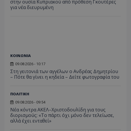
στην ουσία Κυπριακού από πρόθεση Γκουτέρες
περιόδ
ενσω
σύνδεσ
για νέα διευρυμένη
βίντε
C
1 μήνας
Αυτό τ
Adform
guest_id
1 χρόνος 1
Αυτό
Twitter Inc.
χρησιμ
.adform.net
μήνας
ρυθμ
.twitter.com
για τον
το Tw
προσδι
αναγ
συχνότ
να π
επισκέ
τον 
τον τρ
του 
οποίο 
επισκέπ
πρόσβα
ιστοσε
ΚΟΙΝΩΝΙΑ
Συλλέγε
για τις
09.08.2026 - 10:17
του χρ
Στη γειτονιά των αγγέλων ο Ανδρέας Δημητρίου
ιστοσε
ποιες σ
– Πότε θα γίνει η κηδεία – Δείτε φωτογραφία του
έχουν 
_ga_J7RS52TMNC
.tothemaonline.com
1 χρόνος 1
Αυτό τ
μήνας
χρησιμ
ΠΟΛΙΤΙΚΗ
από το
Analyti
09.08.2026 - 09:54
διατήρ
κατάσ
Νέα κόντρα ΑΚΕΛ–Χριστοδουλίδη για τους
περιόδ
διορισμούς: «Το πάρτι όχι μόνο δεν τελείωσε,
σύνδεσ
αλλά έχει ενταθεί»