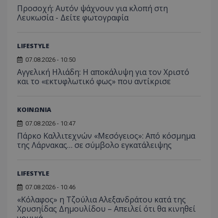
Συλλέγε
Προσοχή: Αυτόν ψάχνουν για κλοπή στη
για τις
του χρ
Λευκωσία - Δείτε φωτογραφία
ιστοσε
ποιες σ
έχουν 
LIFESTYLE
_ga_J7RS52TMNC
.tothemaonline.com
1 χρόνος 1
Αυτό τ
μήνας
χρησιμ
07.08.2026 - 10:50
από το
Analyti
Αγγελική Ηλιάδη: Η αποκάλυψη για τον Χριστό
διατήρ
και το «εκτυφλωτικό φως» που αντίκρισε
κατάσ
περιόδ
σύνδεσ
ΚΟΙΝΩΝΙΑ
07.08.2026 - 10:47
Πάρκο Καλλιτεχνών «Μεσόγειος»: Από κόσμημα
της Λάρνακας… σε σύμβολο εγκατάλειψης
LIFESTYLE
07.08.2026 - 10:46
«Κόλαφος» η Τζούλια Αλεξανδράτου κατά της
Χρυσηίδας Δημουλίδου – Απειλεί ότι θα κινηθεί
νομικά