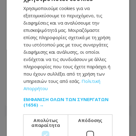
Χρησιμοποιούμε cookies για να
εξατομικεύσουμε το περιεχόμενο, τις
διαφημίσεις και να αναλύσουμε την
επισκεψιμότητά μας. Μοιραζόμαστε
επίσης πληροφορίες σχετικά με τη χρήση
του ιστότοπού μας με τους συνεργάτες
διαφήμισης και ανάλυσης, οι οποίοι
ενδέχεται να τις συνδυάσουν με άλλες
πληροφορίες που τους έχετε παράσχει ή
Δίνει μάχη 16χρονος μετά από
που έχουν συλλέξει από τη χρήση των
τροχαίο: Παρασύρθηκε από
υπηρεσιών τους από εσάς.
Πολιτική
μεθυσμένο οδηγό
Απορρήτου
ΕΜΦΆΝΙΣΗ ΌΛΩΝ ΤΩΝ ΣΥΝΕΡΓΑΤΏΝ
07.08.2026 - 10:05
(1656) →
Απολύτως
Απόδοσης
απαραίτητα