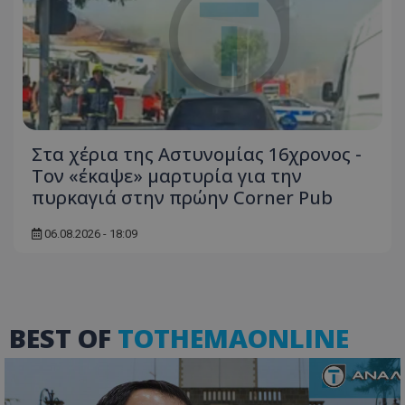
Στα χέρια της Αστυνομίας 16χρονος -
Τον «έκαψε» μαρτυρία για την
πυρκαγιά στην πρώην Corner Pub
VISITOR_PRIVACY_METADATA
YouTube
.youtube.com
06.08.2026 - 18:09
BEST OF
TOTHEMAONLINE