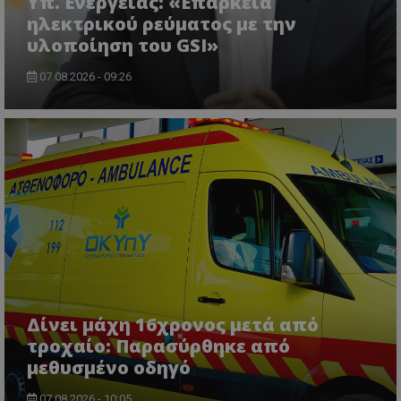
Υπ. Ενέργειας: «Επάρκεια
ηλεκτρικού ρεύματος με την
msToken
.tiktok.com
υλοποίηση του GSI»
07.08.2026 - 09:26
CookieScriptConsent
CookieScript
www.tothemaonline.com
Δίνει μάχη 16χρονος μετά από
τροχαίο: Παρασύρθηκε από
μεθυσμένο οδηγό
07.08.2026 - 10:05