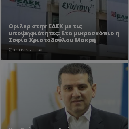
Θρίλερ στην ΕΔΕΚ με τις
υποψηφιότητες: Στο μικροσκόπιο η
Σοφία Χριστοδούλου Μακρή
07.08.2026 - 06:43
ASP.NET_SessionId
Microsoft Corporation
lifenewscy.tothemaonline.com