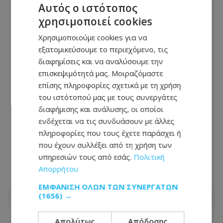
Αυτός ο ιστότοπος
χρησιμοποιεί cookies
Χρησιμοποιούμε cookies για να
εξατομικεύσουμε το περιεχόμενο, τις
διαφημίσεις και να αναλύσουμε την
επισκεψιμότητά μας. Μοιραζόμαστε
επίσης πληροφορίες σχετικά με τη χρήση
του ιστότοπού μας με τους συνεργάτες
διαφήμισης και ανάλυσης, οι οποίοι
ενδέχεται να τις συνδυάσουν με άλλες
πληροφορίες που τους έχετε παράσχει ή
Πέθανε η Νιόβη Αριστείδου: Πότε θα
που έχουν συλλέξει από τη χρήση των
γίνει η κηδεία – Η επιθυμία της
υπηρεσιών τους από εσάς.
Πολιτική
οικογένειας
Απορρήτου
06.08.2026 - 14:08
ΕΜΦΆΝΙΣΗ ΌΛΩΝ ΤΩΝ ΣΥΝΕΡΓΑΤΏΝ
(1656) →
Απολύτως
Απόδοσης