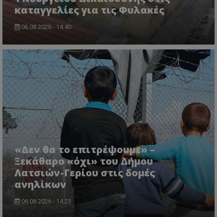
καταγγελίες για τις Φυλακές
06.08.2026 - 14:40
usprivacy
.themasports.tothemaonline.co
«Δεν θα το επιτρέψουμε» –
Ξεκάθαρο «όχι» του Δήμου
Λατσιών-Γερίου στις δομές
ανηλίκων
06.08.2026 - 14:23
Προμηθευτής
Ονοματεπώνυμο
Λήξη
Περιγραφή
Προμηθευτής
/
Πεδίο
/