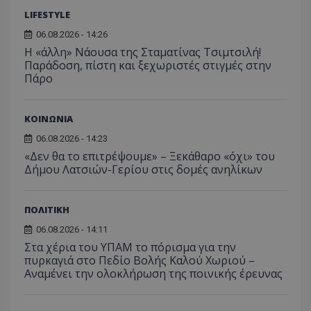
επισκέπ
LIFESTYLE
πρόσβα
ιστοσε
Συλλέγε
06.08.2026 - 14:26
για τις
Η «άλλη» Νάουσα της Σταματίνας Τσιμτσιλή!
του χρ
Παράδοση, πίστη και ξεχωριστές στιγμές στην
ιστοσε
ποιες σ
Πάρο
έχουν 
_ga_J7RS52TMNC
.tothemaonline.com
1 χρόνος 1
Αυτό τ
μήνας
χρησιμ
ΚΟΙΝΩΝΙΑ
από το
Analyti
06.08.2026 - 14:23
διατήρ
κατάσ
«Δεν θα το επιτρέψουμε» – Ξεκάθαρο «όχι» του
περιόδ
Δήμου Λατσιών-Γερίου στις δομές ανηλίκων
σύνδεσ
ΠΟΛΙΤΙΚΗ
06.08.2026 - 14:11
Στα χέρια του ΥΠΑΜ το πόρισμα για την
πυρκαγιά στο Πεδίο Βολής Καλού Χωριού –
Αναμένει την ολοκλήρωση της ποινικής έρευνας