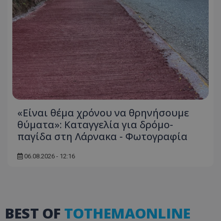
themasports.tothemaonline.co
«Είναι θέμα χρόνου να θρηνήσουμε
θύματα»: Καταγγελία για δρόμο-
παγίδα στη Λάρνακα - Φωτογραφία
VISITOR_PRIVACY_METADATA
YouTube
.youtube.com
06.08.2026 - 12:16
BEST OF
TOTHEMAONLINE